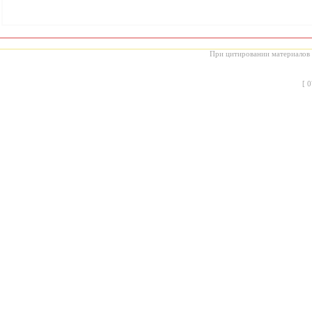
При цитировании материалов с
[
0