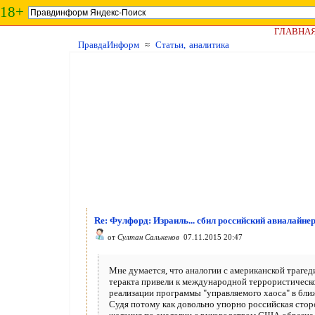
18+
ГЛАВНА
ПравдаИнформ
≈
Статьи, аналитика
Re: Фулфорд: Израиль... сбил российский авиалайнер
от
Султан Салькенов
07.11.2015 20:47
Мне думается, что аналогии с американской трагеди
теракта привели к международной террористической
реализации программы "управляемого хаоса" в бли
Судя потому как довольно упорно российская сторо