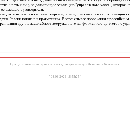
 2001 года оказаться перед неизбежным выбором быть втянутой в проведение
тственность и вину за дальнейшую эскалацию "управляемого хаоса", которая 
 ее высшего руководителя.
е когда-то началась и кто начал первым, потому что главное в такой ситуации - 
одства России понятна и прагматична. В этом смысле провокация с российски
ачивания крупномасштабного вооруженного конфликта, чего до этого не удал
При цитировании материалов ссылка, гиперссылка для Интернет, обязательна.
[
08.08.2026 18:55:25
]