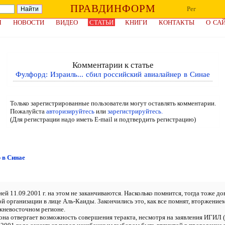
ПРАВДИНФОРМ
Рег
Я
НОВОСТИ
ВИДЕО
СТАТЬИ
КНИГИ
КОНТАКТЫ
О СА
Комментарии к статье
Фулфорд: Израиль... сбил российский авиалайнер в Синае
Только зарегистрированные пользователи могут оставлять комментарии.
Пожалуйста
авторизируйтесь
или
зарегистрируйтесь.
(Для регистрации надо иметь E-mail и подтвердить регистрацию)
 в Синае
ей 11.09.2001 г. на этом не заканчиваются. Насколько помнится, тогда тоже д
 организации в лице Аль-Каиды. Закончились это, как все помнят, вторжением
жневосточном регионе.
на отвергает возможность совершения теракта, несмотря на заявления ИГИЛ (