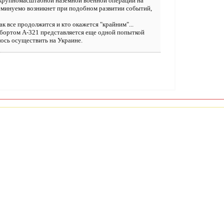
 крупномасштабной наземной военной операции на
неминуемо возникнет при подобном развитии событий,
как все продолжится и кто окажется "крайним"...
м бортом А-321 представляется еще одной попыткой
ось осуществить на Украине.