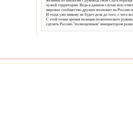
желания по аналогии с руководством США образца
чужой территории. Ведь в данном случае всю отве
мировое сообщество дружно возложит на Россию и
И тогда уже никому не будет дела до того, с чего вс
С этой точки зрения позиция политического руков
сделать Россию "полноценным" инициатором развор