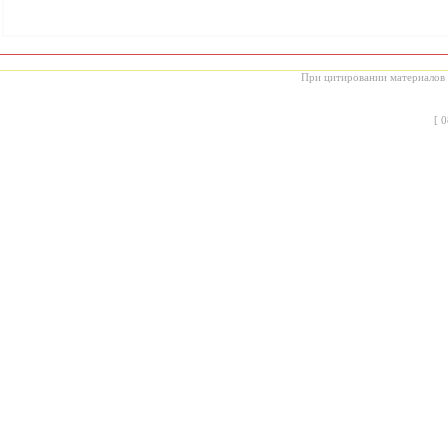
При цитировании материалов с
[
0