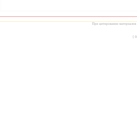
При цитировании материалов с
[
0