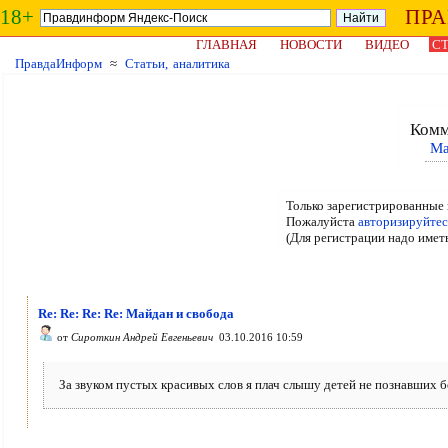
18+
ПР
ГЛАВНАЯ
НОВОСТИ
ВИДЕО
СТ
ПравдаИнформ
≈
Статьи, аналитика
Комм
Ма
Только зарегистрированные 
Пожалуйста
авторизируйтес
(Для регистрации надо имет
Re: Re: Re: Re: Майдан и свобода
от
Сироткин Андрей Евгеньевич
03.10.2016 10:59
За звуком пустых красивых слов я плач слышу детей не познавших б