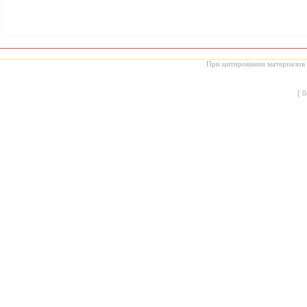
При цитировании материалов с
[
0