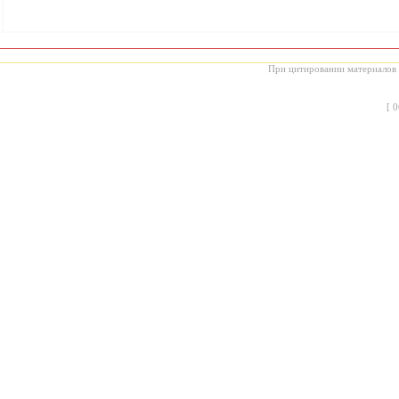
При цитировании материалов с
[
0