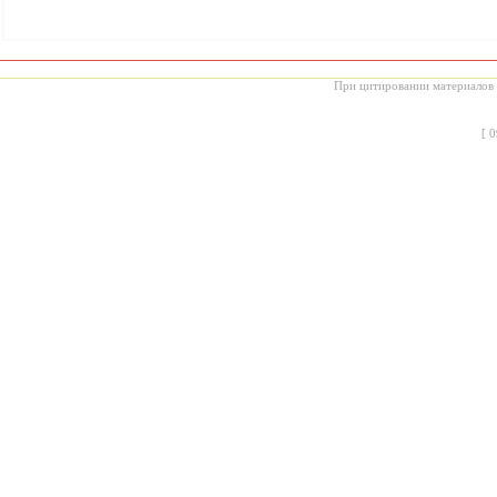
При цитировании материалов с
[
0