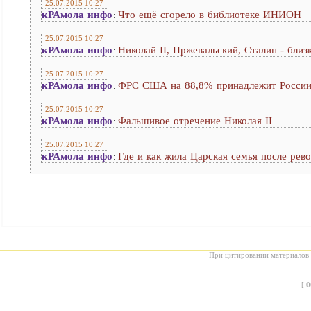
25.07.2015 10:27
кРАмола инфо
Что ещё сгорело в библиотеке ИНИОН
:
25.07.2015 10:27
кРАмола инфо
Николай II, Пржевальский, Сталин - близ
:
25.07.2015 10:27
кРАмола инфо
ФРС США на 88,8% принадлежит России, 
:
25.07.2015 10:27
кРАмола инфо
Фальшивое отречение Николая II
:
25.07.2015 10:27
кРАмола инфо
Где и как жила Царская семья после рев
:
При цитировании материалов с
[
0