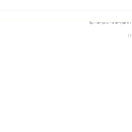
При цитировании материалов с
[
0