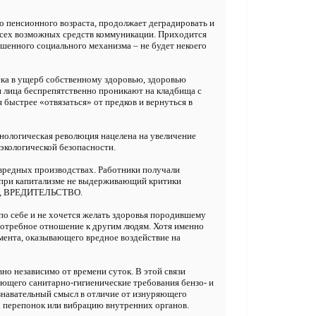
до пенсионного возраста, продолжает деградировать и
всех возможных средств коммуникации. Приходится
шенного социального механизма – не будет некоего
ека в ущерб собственному здоровью, здоровью
 лица беспрепятственно проникают на кладбища с
быстрее «отвязаться» от предков и вернуться в
нологическая революция нацелена на увеличение
экологической безопасности.
 вредных производствах. Работники получали
о при капитализме не выдерживающий критики
мер, ВРЕДИТЕЛЬСТВО.
по себе и не хочется желать здоровья породившему
епотребное отношение к другим людям. Хотя именно
мента, оказывающего вредное воздействие на
о независимо от времени суток. В этой связи
ающего санитарно-гигиенические требования бензо- и
знавательный смысл в отличие от изнуряющего
 перепонок или вибрацию внутренних органов.