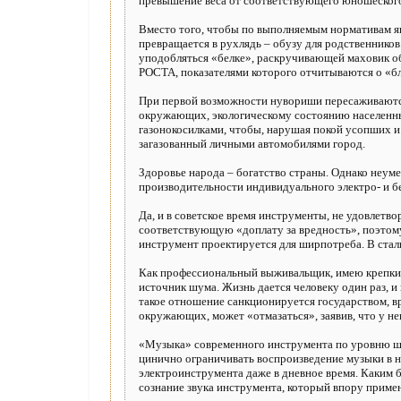
превышение веса от соответствующего юношеского
Вместо того, чтобы по выполняемым нормативам явл
превращается в рухлядь – обузу для родственник
уподобляться «белке», раскручивающей маховик об
РОСТА, показателями которого отчитываются о «б
При первой возможности нувориши пересаживаются
окружающих, экологическому состоянию населенны
газонокосилками, чтобы, нарушая покой усопших и 
загазованный личными автомобилями город.
Здоровье народа – богатство страны. Однако неум
производительности индивидуального электро- и б
Да, и в советское время инструменты, не удовлет
соответствующую «доплату за вредность», поэтому
инструмент проектируется для ширпотреба. В ста
Как профессиональный выживальщик, имею крепкие 
источник шума. Жизнь дается человеку один раз, и
такое отношение санкционируется государством, в
окружающих, может «отмазаться», заявив, что у не
«Музыка» современного инструмента по уровню шум
цинично ограничивать воспроизведение музыки в н
электроинструмента даже в дневное время. Каким 
сознание звука инструмента, который впору прим