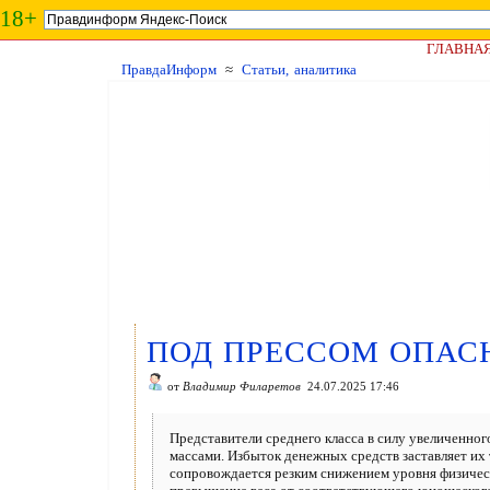
18+
ГЛАВНА
ПравдаИнформ
≈
Статьи, аналитика
ПОД ПРЕССОМ ОПАС
от
Владимир Филаретов
24.07.2025 17:46
Представители среднего класса в силу увеличенн
массами. Избыток денежных средств заставляет их 
сопровождается резким снижением уровня физическ