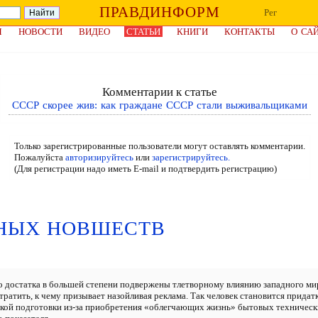
ПРАВДИНФОРМ
Рег
Я
НОВОСТИ
ВИДЕО
СТАТЬИ
КНИГИ
КОНТАКТЫ
О СА
Комментарии к статье
СССР скорее жив: как граждане СССР стали выживальщиками
Только зарегистрированные пользователи могут оставлять комментарии.
Пожалуйста
авторизируйтесь
или
зарегистрируйтесь.
(Для регистрации надо иметь E-mail и подтвердить регистрацию)
НЫХ НОВШЕСТВ
ого достатка в большей степени подвержены тлетворному влиянию западного 
тратить, к чему призывает назойливая реклама. Так человек становится прида
ой подготовки из-за приобретения «облегчающих жизнь» бытовых технических