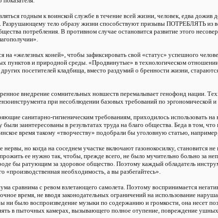
 показателя.
яться годным к воинской службе в течение всей жизни, человек, едва дожив 
ов. Разрушающему тело образу жизни способствуют призывы ПОТРЕБЛЯТЬ из 
щества потребления. В противном случае остановится развитие этого несовер
лагополучии».
 на «железных коней», чтобы зафиксировать свой «статус» успешного челов
х пунктов и природной среды. «Продвинутые» в технологическом отношении
других посетителей кладбища, вместо раздумий о бренности жизни, стараются 
еренное внедрение сомнительных новшеств перемалывает генофонд нации. Тех
ензоинструмента при несоблюдении базовых требований по эргономической и 
воряющие санитарно-гигиеническим требованиям, приходилось использовать на
 были заинтересованы в результатах труда на благо общества. Беда в том, чт
линское время такому «творчеству» подобрали бы уголовную статью, напри
нервы, но когда на соседнем участке включают газонокосилку, становится не 
 прожить ее нужно так, чтобы, прежде всего, не было мучительно больно за н
роде бы ратующим за здоровое общество. Поэтому каждый обладатель инстру
го «производственная необходимость, а вы разбегайтесь».
а сравнима с ревом взлетающего самолета. Поэтому воспринимается негативн
очное время, не вводя законодательных ограничений на использование наруш
бы ни было воспроизведение музыки по содержанию и громкости, она несет по
енять в пыточных камерах, вызывающего полное отупение, повреждение ушных