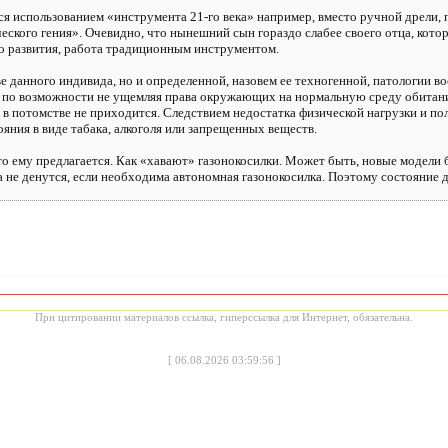
ся использованием «инструмента 21-го века» например, вместо ручной дрели,
ого гения». Очевидно, что нынешний сын гораздо слабее своего отца, которо
о развития, работа традиционным инструментом.
е данного индивида, но и определенной, назовем ее техногенной, патологии в
 по возможности не ущемляя права окружающих на нормальную среду обитания
в потомстве не приходится. Следствием недостатка физической нагрузки и по
ния в виде табака, алкоголя или запрещенных веществ.
о ему предлагается. Как «хавают» газонокосилки. Может быть, новые модели
 не денутся, если необходима автономная газонокосилка. Поэтому состояние д
При цитировании материалов ссылка, гиперссылка для Интернет, обязательна.
[
06.08.2026 03:59:56
]