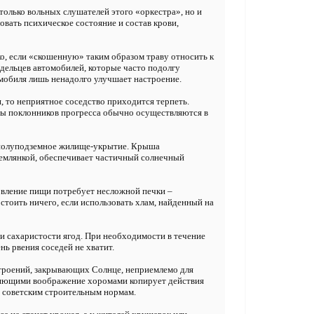
 только вольных слушателей этого «оркестра», но и
вать психическое состояние и состав крови,
о, если «скошенную» таким образом траву относить к
дельцев автомобилей, которые часто подолгу
омобиля лишь ненадолго улучшает настроение.
, то неприятное соседство приходится терпеть.
ды поклонников прогресса обычно осуществляются в
и полуподземное жилище-укрытие. Крыша
землянкой, обеспечивает частичный солнечный
овление пищи потребует несложной печки –
стоить ничего, если использовать хлам, найденный на
и сахаристости ягод. При необходимости в течение
нь рвения соседей не хватит.
строений, закрывающих Солнце, неприемлемо для
тляющими воображение хоромами копирует действия
 советским строительным нормам.