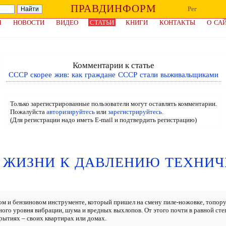
ПРАВДИНФОРМ
Рег
Я
НОВОСТИ
ВИДЕО
СТАТЬИ
КНИГИ
КОНТАКТЫ
О СА
Комментарии к статье
СССР скорее жив: как граждане СССР стали выживальщиками
Только зарегистрированные пользователи могут оставлять комментарии.
Пожалуйста
авторизируйтесь
или
зарегистрируйтесь.
(Для регистрации надо иметь E-mail и подтвердить регистрацию)
 ЖИЗНИ К ДАВЛЕНИЮ ТЕХНИЧ
ом и бензиновом инструменте, который пришел на смену пиле-ножовке, топору
ного уровня вибрации, шума и вредных выхлопов. От этого почти в равной ст
рытиях – своих квартирах или домах.