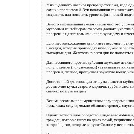
Жизнь дачного массива превращается в ад, кода од
самих исполнителей. Эти поклонники технического 
сохранить или повысить уровень физической подго
Вместо выращивания экологически чистого урожая 
мусорным контейнерам, то земля дачного участка 
прогревают двигатель или используют дачу в качес
Если местонахождение дачи имеет весомые преимущ
Соседям, которые производят шум, нужно зарабат
выходные дни. Желательно в эти дни не появляться
Для пассивного противодействия шумовым атакам 
полуподземки (полуземлянки) устанавливается нем
прогрев и, главное, пропускает звуковую волну, и
Достаточной для изоляции от шума является глуби
достаточно кучки старого кирпича, трубы и листа 
свалках по пути на дачу.
Весьма весомым преимуществом полуподземок являе
нескольких секунд можно объявить тревогу, спусти
Однако техногенное соседство в виде автомобилей
граждан, которые ищут на дачах покой, уединение
застройщиков, которые воруют Солнце у несчастн