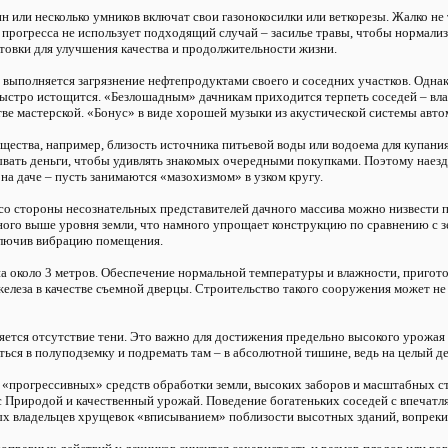
ин или несколько умников включат свои газонокосилки или веткорезы. Жалко не
прогресса не использует подходящий случай – засилье травы, чтобы нормализо
товки для улучшения качества и продолжительности жизни.
выполняется загрязнение нефтепродуктами своего и соседних участков. Однак
быстро истощится. «Безлошадным» дачникам приходится терпеть соседей – вла
тве мастерской. «Бонус» в виде хорошей музыки из акустической системы авт
ества, например, близость источника питьевой воды или водоема для купания
ывать деньги, чтобы удивлять знакомых очередными покупками. Поэтому наез
 на даче – пусть занимаются «мазохизмом» в узком кругу.
со стороны несознательных представителей дачного массива можно низвест
ного выше уровня земли, что намного упрощает конструкцию по сравнению с 
сключив вибрацию помещения.
на около 3 метров. Обеспечение нормальной температуры и влажности, пригот
железа в качестве съемной дверцы. Строительство такого сооружения может не 
тся отсутствие тени. Это важно для достижения предельно высокого урожая 
ться в полуподземку и подремать там – в абсолютной тишине, ведь на целый де
, «прогрессивных» средств обработки земли, высоких заборов и масштабных 
 с Природой и качественный урожай. Поведение богатеньких соседей с впеча
ых владельцев хрущевок «вписыванием» поблизости высотных зданий, вопреки