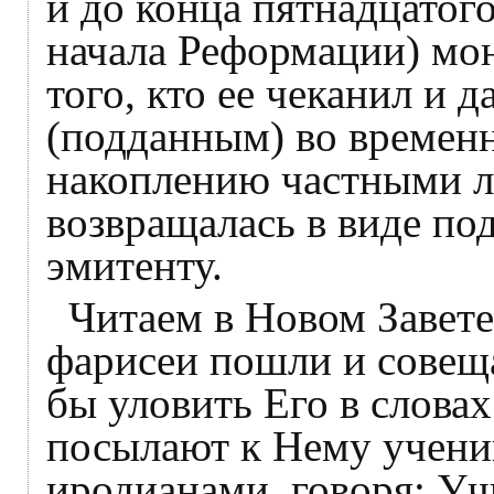
и до конца пятнадцатого
начала Реформации) мон
того, кто ее чеканил и 
(подданным) во временн
накоплению частными ли
возвращалась в виде под
эмитенту.
Читаем в Новом Завете
фарисеи пошли и совеща
бы уловить Его в словах
посылают к Нему учени
иродианами, говоря: Уч