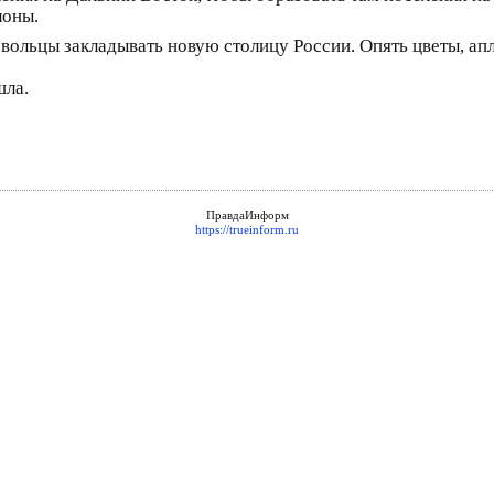
лоны.
ольцы закладывать новую столицу России. Опять цветы, апл
шла.
ПравдаИнформ
https://trueinform.ru