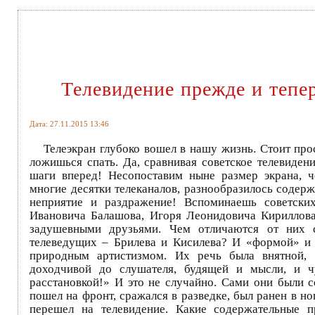
Телевидение прежде и тепер
Дата: 27.11.2015 13:46
Телеэкран глубоко вошел в нашу жизнь. Стоит прос
ложишься спать. Да, сравнивая советское телевиден
шаги вперед! Несопоставим ныне размер экрана, че
многие десятки телеканалов, разнообразилось содер
неприятие и раздражение! Вспоминаешь советски
Ивановича Балашова, Игоря Леонидовича Кириллов
задушевными друзьями. Чем отличаются от них 
телеведущих – Брилева и Кисилева? И «формой» и 
природным артистизмом. Их речь была внятной, 
доходчивой до слушателя, будящей и мысли, и ч
расстановкой!» И это не случайно. Сами они были 
пошел на фронт, сражался в разведке, был ранен в но
перешел на телевидение. Какие содержательные 