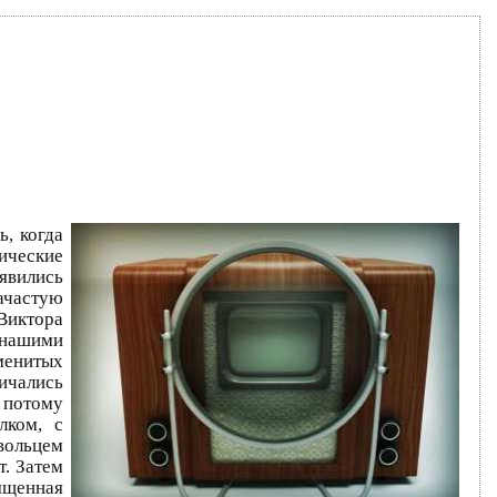
ь, когда
тические
явились
зачастую
Виктора
 нашими
менитых
ичались
 потому
лком, с
вольцем
т. Затем
ященная