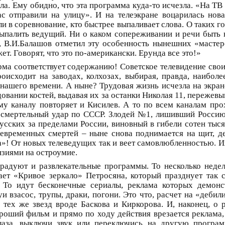
а. Ему обидно, что эта программа куда-то исчезла. «На Т
с отправили на улицу». И на телеэкране воцарилась нова
и в соревнование, кто быстрее выпаливает слова. О таких г
выпалить ведущий. Ни о каком сопереживании и речи быть 
 В.И.Балашов отметил эту особенность нынешних «мастеро
. Говорят, что это по-американски. Ерунда все это!»
ма соответствует содержанию! Советское телевидение свои
роисходит на заводах, колхозах, выбирая, правда, наибол
 нашего времени. А ныне? Трудовая жизнь исчезла на экран
овании костей, выдавая их за останки Николая 11, пережевы
му каналу повторяет и Кисилев. А то по всем каналам про
 смертельный удар по СССР. Злодей №1, лишивший Россию 
русских за пределами России, виновный в гибели сотен тыс
евременных смертей – ныне снова поднимается на щит, д
а»! От новых телеведущих так и веет самовлюбленностью. И
нзиями на остроумие.
радуют и развлекательные программы. То несколько недел
ает «Кривое зеркало» Петросяна, который празднует так с
. То идут бесконечные сериалы, реклама которых демонс
уи взасос, трупы, драки, погони. Это что, расчет на «деби
тех же звезд вроде Баскова и Киркорова. И, наконец, о р
ороший фильм и прямо по ходу действия врезается реклама,
лаза, выключи звук или переключись на другую програм