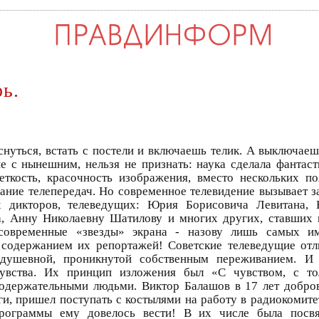
ь.
нуться, встать с постели и включаешь телик. А выключаеш
ие с нынешним, нельзя не признать: наука сделала фантас
ткость, красочность изображения, вместо нескольких по
жание телепередач. Но современное телевидение вызывает 
х дикторов, телеведущих: Юрия Борисовича Левитана, 
а, Анну Николаевну Шатилову и многих других, ставших
современные «звезды» экрана - назову лишь самых и
содержанием их репортажей! Советские телеведущие отл
душевной, проникнутой собственным переживанием. И
увства. Их принцип изложения был «С чувством, с то
содержательными людьми. Виктор Балашов в 17 лет добро
ги, пришел поступать с костылями на работу в радиокомите
программы ему довелось вести! В их числе была посв