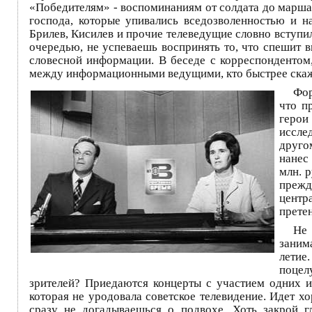
«Победителям» - воспоминаниям от солдата до маршал
господа, которые упивались вседозволенностью и на
Брилев, Кисилев и прочие телеведущие словно вступил
очередью, не успеваешь воспринять то, что спешит 
словесной информации. В беседе с корреспондентом,
между информационными ведущими, кто быстрее скажет
Фор
что п
герои
исслед
друго
нанес
млн. 
прежд
центр
прете
Не 
заним
летие
поцел
зрителей? Приедаются концерты с участием одних и 
которая не уродовала советское телевидение. Идет х
сразу не догадываешься о подвохе. Хоть закрой г