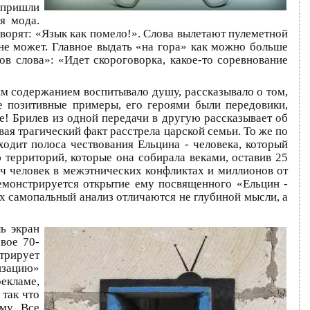
В пришли
я мода.
оворят: «Язык как помело!». Слова вылетают пулеметной
не может. Главное выдать «на гора» как можно больше
в слова»: «Идет скороговорка, какое-то соревнование
м содержанием воспитывало душу, рассказывало о том,
ее позитивные примеры, его героями были передовики,
е! Брилев из одной передачи в другую рассказывает об
вая трагический факт расстрела царской семьи. То же по
ходит полоса чествования Ельцина - человека, который
территорий, которые она собирала веками, оставив 25
яч человек в межэтнических конфликтах и миллионов от
емонстрируется открытие ему посвященного «Ельцин -
х самопальный анализ отличаются не глубиной мысли, а
ь экран
вое 70-
трирует
лизацию»
екламе,
 так что
му. Все