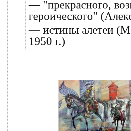
— "прекрасного, во
героического" (Алек
— истины алетеи (М
1950 г.)