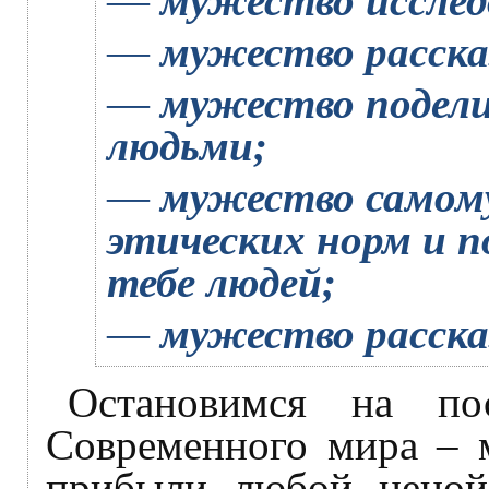
—
мужество исслед
—
мужество расска
—
мужество подели
людьми;
—
мужество самом
этических норм и п
тебе людей;
—
мужество расска
Остановимся на по
Современного мира – м
прибыли любой ценой