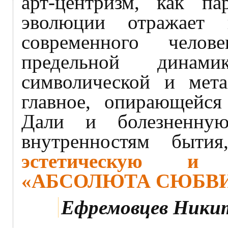
арт-центризм, как па
эволюции отражает
современного чело
предельной динами
символической и мет
главное, опирающейся
Дали и болезненну
внутренностям быт
эстетическую и 
«АБСОЛЮТА СЮБВИ
Ефремовцев Ники