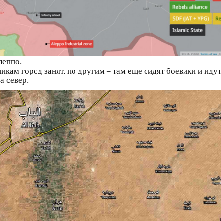
леппо.
икам город занят, по другим – там еще сидят боевики и идут
а север.