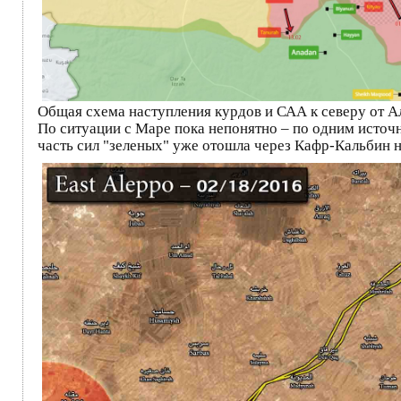
Общая схема наступления курдов и САА к северу от А
По ситуации с Маре пока непонятно – по одним источн
часть сил "зеленых" уже отошла через Кафр-Кальбин н