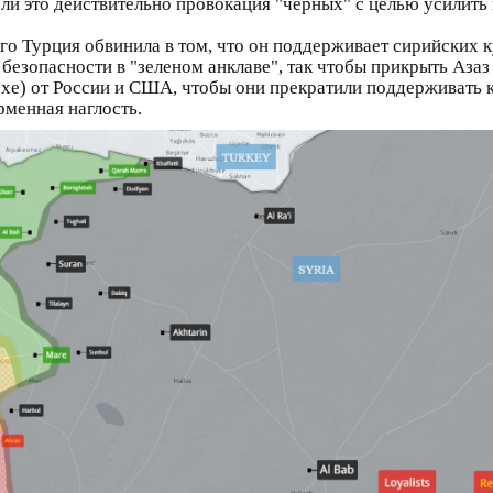
 если это действительно провокация "черных" с целью усилит
рого Турция обвинила в том, что он поддерживает сирийских
у безопасности в "зеленом анклаве", так чтобы прикрыть Азаз
хе) от России и США, чтобы они прекратили поддерживать ку
рменная наглость.