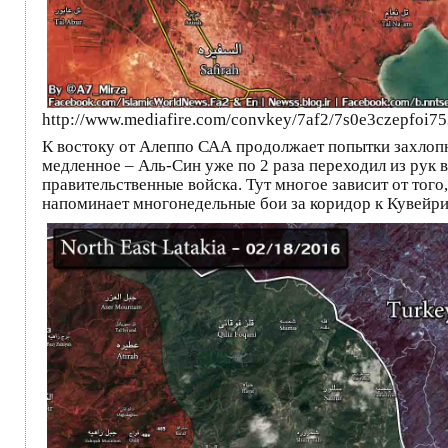
http://www.mediafire.com/convkey/7af2/7s0e3czepfoi75
К востоку от Алеппо САА продолжает попытки захлопн
медленное – Аль-Син уже по 2 раза переходил из рук 
правительственные войска. Тут многое зависит от того
напоминает многонедельные бои за коридор к Кувейри