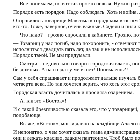
— Все понимаем, но вот так просто нельзя. Нужно раз
Порядок есть порядок. Надо соблюдать. Хоть и война. 
Отправились товарищи Максима к городским властям Я
кто-то. Тоже, наверное, очень важный. Сидели и пили 
— Что надо? – грозно спросили в кабинете. Грозно, п
— Товарищ у нас погиб, надо похоронить, - отвечают
исполниться двадцать пять лет, да так и не исполнило
Порядок такой. Не мы придумали.
— Смотри, - недовольно говорит городская власть, по
бездомных. А на солдат у меня нет! Понимаешь?!
Сам у себя спрашивает и продолжает дальше изучать бу
четверти века. Но так хочется верить, что хоть этот ср
Городская власть дочиталась и просияла озарением.
— А, так это «Восток»!
И с такой брезгливостью сказала это, что у товарищей
подобающе.
— Вы же, «Восток», могли давно на кладбище Аллею г
И непонятно, о чем хочет сказать глава администрации
они и лежать красиво, эдаким пантеоном. Чтоб было по