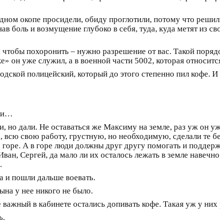
одном окопе просидели, обиду проглотили, потому что решили
гнав боль и возмущение глубоко в себя, туда, куда метят из
чтобы похоронить – нужно разрешение от вас. Такой порядо
ке» он уже служил, а в военной части 5002, которая относит
родской полицейский, который до этого степенно пил кофе. И
шки…
 но дали. Не оставаться же Максиму на земле, раз уж он уж
, всю свою работу, грустную, но необходимую, сделали те б
ко горе. А в горе люди должны друг другу помогать и поддерж
Иван, Сергей, да мало ли их осталось лежать в земле навечн
.
 и пошли дальше воевать.
ына у нее никого не было.
 важный в кабинете остались допивать кофе. Такая уж у них 
ь.