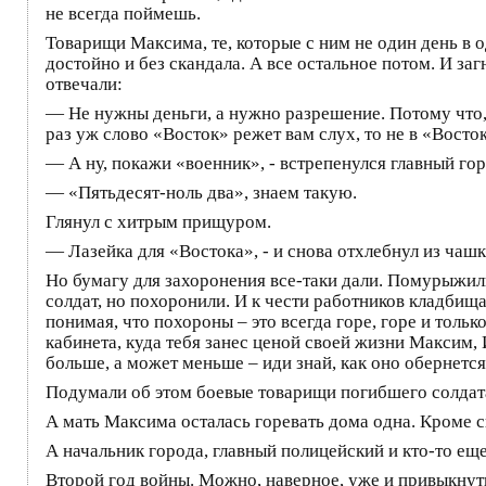
не всегда поймешь.
Товарищи Максима, те, которые с ним не один день в 
достойно и без скандала. А все остальное потом. И за
отвечали:
— Не нужны деньги, а нужно разрешение. Потому что, 
раз уж слово «Восток» режет вам слух, то не в «Восто
— А ну, покажи «военник», - встрепенулся главный го
— «Пятьдесят-ноль два», знаем такую.
Глянул с хитрым прищуром.
— Лазейка для «Востока», - и снова отхлебнул из ча
Но бумагу для захоронения все-таки дали. Помурыжили,
солдат, но похоронили. И к чести работников кладбища
понимая, что похороны – это всегда горе, горе и толь
кабинета, куда тебя занес ценой своей жизни Максим, 
больше, а может меньше – иди знай, как оно обернется
Подумали об этом боевые товарищи погибшего солдата
А мать Максима осталась горевать дома одна. Кроме с
А начальник города, главный полицейский и кто-то еще
Второй год войны. Можно, наверное, уже и привыкнут