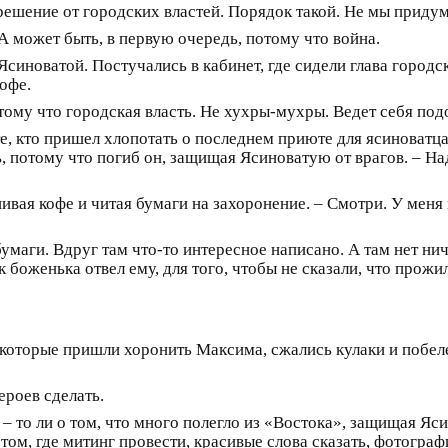
решение от городских властей. Порядок такой. Не мы придум
А может быть, в первую очередь, потому что война.
синоватой. Постучались в кабинет, где сидели глава городс
кофе.
отому что городская власть. Не хухры-мухры. Ведет себя по
 те, кто пришел хлопотать о последнем приюте для ясинова
сь, потому что погиб он, защищая Ясиноватую от врагов. – Н
пивая кофе и читая бумаги на захоронение. – Смотри. У меня
маги. Вдруг там что-то интересное написано. А там нет нич
ок боженька отвел ему, для того, чтобы не сказали, что прожил
, которые пришли хоронить Максима, сжались кулаки и побеле
ероев сделать.
 – то ли о том, что много полегло из «Востока», защищая Яс
том, где митинг провести, красивые слова сказать, фотограф