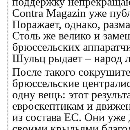
поддержку непрекращаю
Contra Magazin уже пуб
Поражает, однако, разма
Столь же велико и заме
брюссельских аппаратч
Шульц рыдает – народ л
После такого сокрушит
брюссельские централис
одну вещь: этот результ
евроскептикам и движе
из состава ЕС. Они уже
своими крыльями благо