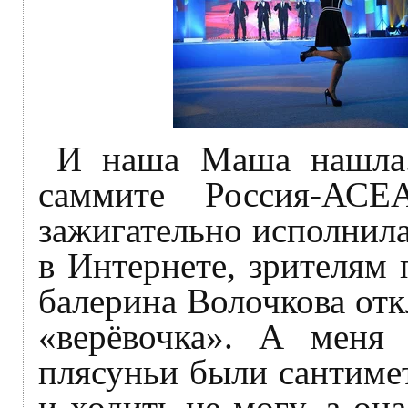
И наша Маша нашла.
саммите Россия-А
зажигательно исполнил
в Интернете, зрителям
балерина Волочкова отк
«верёвочка». А меня 
плясуньи были сантимет
и ходить не могу, а она