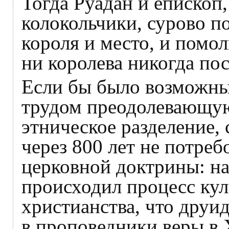
Тогда Руадан и епископ
колокольчики, сурово п
короля и место, и помол
ни королева никогда по
Если бы было возможны
трудом преодолевающую
этническое разделение, 
через 800 лет не потре
церковной доктрины: н
происходил процесс ку
христианства, что друи
в проповедники веры в 