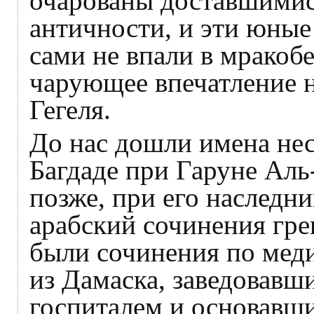
очарованы доставшимис
античности, и эти юные
сами не впали в мракоб
чарующее впечатление н
Гегеля.
До нас дошли имена не
Багдаде при Гаруне Аль
позже, при его наследн
арабский сочинения гре
были сочинения по мед
из Дамаска, заведовавш
госпиталем и основавш