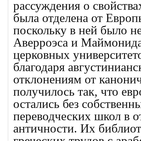
рассуждения о свойства
была отделена от Евро
поскольку в ней было н
Аверроэса и Маймонида
церковных университето
благодаря августинианс
отклонениям от канонич
получилось так, что ев
остались без собственн
переводческих школ в 
античности. Их библио
греческих трудов с араб