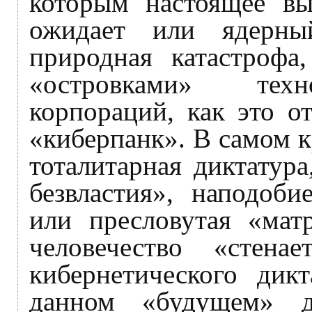
которым настоящее вы
ожидает или ядерны
природная катастрофа
«островками» техн
корпораций, как это о
«киберпанк». В самом к
тоталитарная диктатур
безвластия», наподоби
или пресловутая «матр
человечество «стена
кибернетического дик
данном «будущем» д