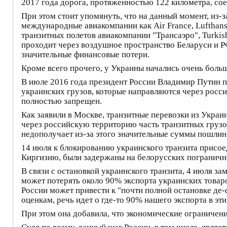
2017 года дорога, протяженностью 122 километра, со
При этом стоит упомянуть, что на данный момент, из-
международные авиакомпании как Air France, Lufthansa,
транзитных полетов авиакомпании "Трансаэро", Turkish
проходит через воздушное пространство Беларуси и РФ
значительные финансовые потери.
Кроме всего прочего, у Украины начались очень больш
В июле 2016 года президент России Владимир Путин по
украинских грузов, которые направляются через росс
полностью запрещен.
Как заявили в Москве, транзитные перевозки из Украи
через российскую территорию часть транзитных грузов
недополучает из-за этого значительные суммы пошлин
14 июля к блокированию украинского транзита присое
Киргизию, были задержаны на белорусских пограничн
В связи с остановкой украинского транзита, 4 июля з
может потерять около 90% экспорта украинских товар
России может привести к "почти полной остановке де
оценкам, речь идет о где-то 90% нашего экспорта в эти
При этом она добавила, что экономические ограничен