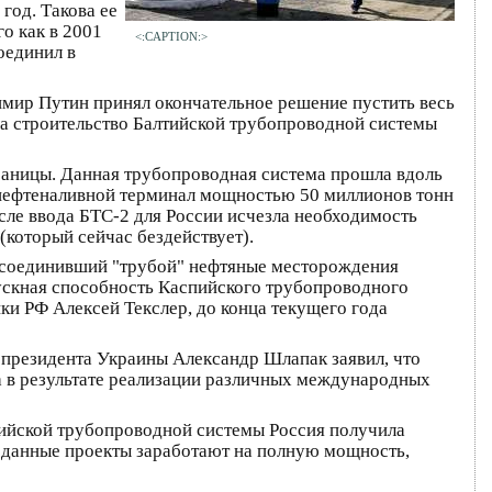
год. Такова ее
о как в 2001
<:CAPTION:>
оединил в
имир Путин принял окончательное решение пустить весь
ила строительство Балтийской трубопроводной системы
границы. Данная трубопроводная система прошла вдоль
н нефтеналивной терминал мощностью 50 миллионов тонн
сле ввода БТС-2 для России исчезла необходимость
который сейчас бездействует).
, соединивший "трубой" нефтяные месторождения
ускная способность Каспийского трубопроводного
ики РФ Алексей Текслер, до конца текущего года
 президента Украины Александр Шлапак заявил, что
та в результате реализации различных международных
тийской трубопроводной системы Россия получила
а данные проекты заработают на полную мощность,