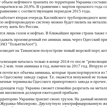
у объем нефтяного транзита по территории Украины составил 
ократился на 20,9%. В сравнении с мартом прошлого года с
 сравнению с соответствующим периодом 2015 года.
 заработает вторая очередь Каспийского трубопроводного ко
скую нефтепроводную систему можно будет пилить на металл
ечту жить без России.
ся лишь газом и нефтью. В ближайшее время страна также п
родавать произведенный ею аммиак лишь через Одесский при
ОАО "ТольяттиАзот").
озводит на Таманском полуострове новый морской порт, ко
реализация началась только в конце 2014-го после "революци
 2 млн. тонн аммиака в год, намечен на 2017 год. Вторую оч
ебя почти все объемы аммиака, которые транспортируются из
го Одесскому заводу сырья. Т.е. окажется ненужной не тольк
иачные терминалы Одесского припортового завода и прочее.
ледующем году Украина сможет спокойно разрезать на металл
ами миллионов долларов ежегодной прибыли.
ерриторию Украины транзит своих грузов. На данный момен
е Журавка-Миллерово. Двухпутную электрифицированную жел