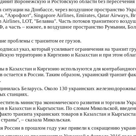
единит Воронежскую и Ростовскую области без пересечения
за ситуации на Донбассе, через воздушное пространство Укр
 "Аэрофлот", Singapore Airlines, Emirates, Qatar Airways, B
 Airlines, LOT, "Белавиа". Часть потоков транзитного возд
, а часть – южнее, в воздушное пространство Румынии, Болг
ие проблемы с транзитом ее грузов.
дписал указ, который усиливает ограничения на транзит гру
ийскую территорию в Киргизию и Казахстан и при этом обл
ны в Казахстан и Киргизию используются для контрабандного
 остается в России. Таким образом, украинский транзит фак
.
динилась Беларусь. Около 130 украинских железнодорожных 
ых станциях.
аместитель министра экономического развития и торговли Ук
ов в Казахстан и Кыргызстан. По словам Микольской, введе
-факто транзита украинских товаров в Казахстан и Кыргызс
 страны", – сказала Микольская.
ия России в прошлом году уже привели к сокращению украинс