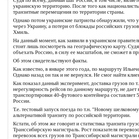
Судя по всему, данный шаг России, в том числе, явля
украинскую территорию. После того как националисты
транзитные перемещения по территории страны.
Однако потом украинские патриоты обнаружили, что у
через Украину, а потери от блокады российских груз
Хмиль.
На данный момент, как заявили в украинском правитель
стоит лишь посмотреть на географическую карту. Судя 
объехать Россию, в силу ее масштабов, не сможет в п
Об этом свидетельствуют факты.
Как известно, в январе этого года, по маршруту Иль
Однако назад он так и не вернулся. Не смог найти клие
Как показал данный эксперимент, доставка грузов по 
нерегулярность рейсов по данному маршруту, не дает 
транспортировки 40-футового контейнера составляет 
России.
Т.е. тестовый запуск поезда по т.н. "Новому шелковому
альтернативой транзиту по российской территории.
Кстати, об этом же говорит и статистика транзита гр
Транссибирскую магистраль. Рост показателя перевозок
перевозок всех грузов по Транссибирской магистрали в