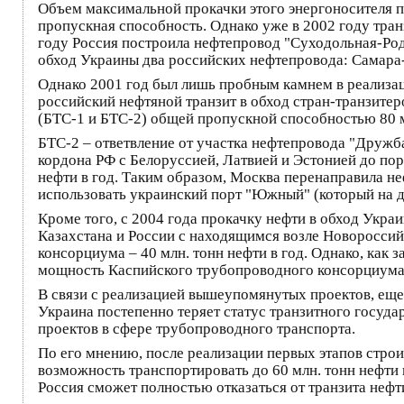
Объем максимальной прокачки этого энергоносителя по
пропускная способность. Однако уже в 2002 году транз
году Россия построила нефтепровод "Суходольная-Роди
обход Украины два российских нефтепровода: Самара
Однако 2001 год был лишь пробным камнем в реализац
российский нефтяной транзит в обход стран-транзитер
(БТС-1 и БТС-2) общей пропускной способностью 80 мл
БТС-2 – ответвление от участка нефтепровода "Дружб
кордона РФ с Белоруссией, Латвией и Эстонией до по
нефти в год. Таким образом, Москва перенаправила н
использовать украинский порт "Южный" (который на д
Кроме того, с 2004 года прокачку нефти в обход Ук
Казахстана и России с находящимся возле Новоросси
консорциума – 40 млн. тонн нефти в год. Однако, как 
мощность Каспийского трубопроводного консорциума в
В связи с реализацией вышеупомянутых проектов, еще
Украина постепенно теряет статус транзитного госуд
проектов в сфере трубопроводного транспорта.
По его мнению, после реализации первых этапов стро
возможность транспортировать до 60 млн. тонн нефти
Россия сможет полностью отказаться от транзита неф