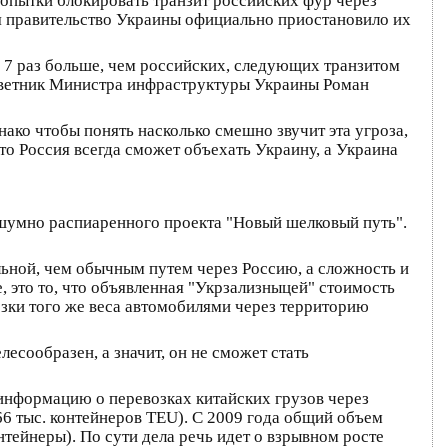
 попытки блокировать транзит российских фур через
ля правительство Украины официально приостановило их
в 7 раз больше, чем российских, следующих транзитом
советник Министра инфраструктуры Украины Роман
нако чтобы понять насколько смешно звучит эта угроза,
что Россия всегда сможет объехать Украину, а Украина
 шумно распиаренного проекта "Новый шелковый путь".
ельной, чем обычным путем через Россию, а сложность и
, это то, что объявленная "Укрзализныцей" стоимость
озки того же веса автомобилями через территорию
лесообразен, а значит, он не сможет стать
 информацию о перевозках китайских грузов через
 66 тыс. контейнеров TEU). С 2009 года общий объем
нтейнеры). По сути дела речь идет о взрывном росте