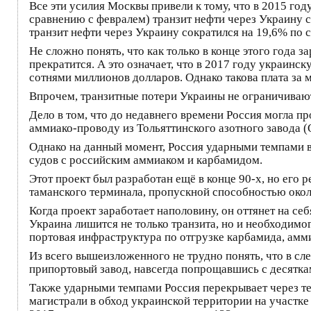
Все эти усилия Москвы привели к тому, что в 2015 год
сравнению с февралем) транзит нефти через Украину с
транзит нефти через Украину сократился на 19,6% по
Не сложно понять, что как только в конце этого года
прекратится. А это означает, что в 2017 году украин
сотнями миллионов долларов. Однако такова плата за м
Впрочем, транзитные потери Украины не ограничивают
Дело в том, что до недавнего времени Россия могла п
аммиако-проводу из Тольяттинского азотного завода (
Однако на данный момент, Россия ударными темпами в
судов с российским аммиаком и карбамидом.
Этот проект был разработан ещё в конце 90-х, но его 
таманского терминала, пропускной способностью около
Когда проект заработает наполовину, он оттянет на с
Украина лишится не только транзита, но и необходимо
портовая инфраструктура по отгрузке карбамида, амм
Из всего вышеизложенного не трудно понять, что в с
припортовый завод, навсегда попрощавшись с десятк
Также ударными темпами Россия перекрывает через т
магистрали в обход украинской территории на участк