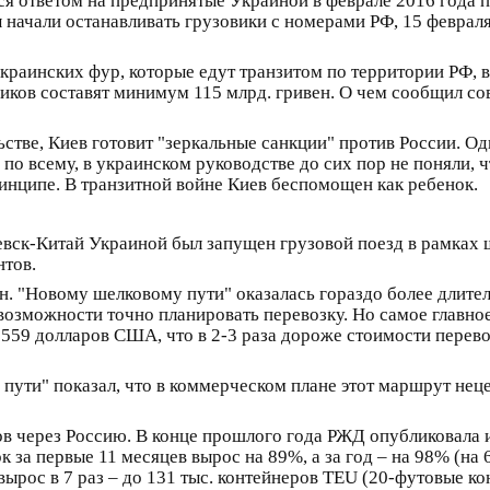
ется ответом на предпринятые Украиной в феврале 2016 года
 начали останавливать грузовики с номерами РФ, 15 февра
краинских фур, которые едут транзитом по территории РФ, 
овиков составят минимум 115 млрд. гривен. О чем сообщил 
стве, Киев готовит "зеркальные санкции" против России. Од
по всему, в украинском руководстве до сих пор не поняли, 
ринципе. В транзитной войне Киев беспомощен как ребенок.
ичевск-Китай Украиной был запущен грузовой поезд в рамках
нтов.
т.н. "Новому шелковому пути" оказалась гораздо более длит
возможности точно планировать перевозку. Но самое главное
5559 долларов США, что в 2-3 раза дороже стоимости перев
 пути" показал, что в коммерческом плане этот маршрут неце
узов через Россию. В конце прошлого года РЖД опубликовала
 за первые 11 месяцев вырос на 89%, а за год – на 98% (на
ырос в 7 раз – до 131 тыс. контейнеров TEU (20-футовые ко