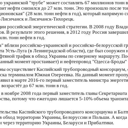
 украинской "трубе" может составлять 67 миллионов тонн в 
ит нефти снизился до 27 млн. тонн. Это произошло после тог
оновская" (28 млн. тонн нефти в год), который напрямую с
-Лисичанск и Лисичанск-Тихорецк.
ии российской энергетической стратегии. В 2008 году Влад
ов. В результате этого решения, в 2012 году Россия заверш
н. тонн нефти в год.
а" вблизи российско-украинской и российско-белорусской 
рта Усть-Луга (в Ленинградской области), где был сооруже
ефтяной трафик в обход Украины по северному маршруту. По
анный момент простаивает) и нефтепровод "Одесса-Броды" (
раины осуществляет Каспийский трубопроводный консорциум
йска терминалом Южная Озереевка. На данный момент проп
заявил в марте 2016-го первый заместитель министра энергет
озрастёт до 67 млн. тонн в год.
 в ноябре 2008 года первый заместитель главы Секретариата
арства, потому что ежегодно лишается 5-10% объема транзи
ительства Каспийского трубопроводного консорциума и Бал
 в обход территории Украины, Белоруссии и Польши. А когд
ти через территорию Украины, Беларуси и Прибалтики.