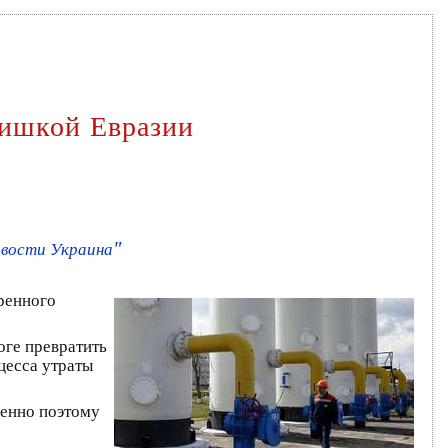
кишкой Евразии
"
овости Украина
ренного
оге превратить
цесса утраты
менно поэтому