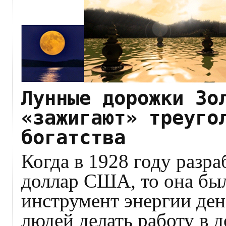
Лунные дорожки Зо
«зажигают» треуго
богатства
Когда в 1928 году разр
доллар США, то она был
инструмент энергии ден
людей делать работу в д