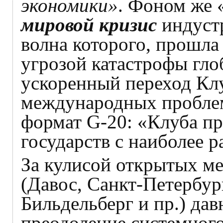
экономики»
. Фоном же 
мировой кризис
индустр
волна которого, прошла 
угрозой катастрофы гло
ускоренный переход Клу
международных проблем
формат G-20: «Клуба пр
государств с наиболее 
За кулисой открытых 
(Давос, Санкт-Петербург
Бильдельберг и пр.) дав
преодоление системного