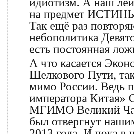
идиотизм. А наш лей
на предмет ИСТИНЫ 
Так ещё раз повторя
небополитика Девято
есть постоянная лож
А что касается Экон
Шелкового Пути, та
мимо России. Ведь 
императора Китая» С
МГИМО Великий Чай
был отвергнут наши
2013 года. И пока в