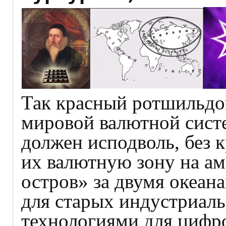
Так красный ротшильд
мировой валютной систе
должен исподволь, без к
их валютную зону на а
остров» за двумя океан
для старых индустриал
технологиями для цифр