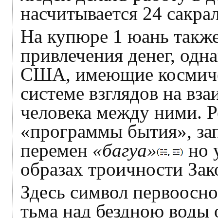
насчитывается 24 сакра
На купюре 1 юань такж
привлечения денег, одна
США, имеющие космичес
системе взглядов на вза
человека между ними. Р
«программы бытия», за
перемен
«багуа»
но у
образах троичности За
Здесь символ первоосно
тьма над бездною воды 