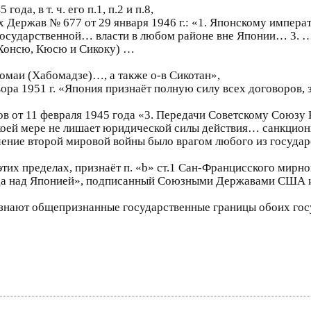
да, в т. ч. его п.1, п.2 и п.8,
ржав № 677 от 29 января 1946 г.: «1. Японскому импера
осударственной… власти в любом районе вне Японии… 3. … 
 Хонсю, Кюсю и Сикоку) …
бомаи (Хабомадзе)…, а также о-в Сикотан»,
вора 1951 г. «Япония признаёт полную силу всех договоро
 от 11 февраля 1945 года «3. Передачи Советскому Союзу 
 коей мере не лишает юридической силы действия… санкцион
ечение второй мировой войны было врагом любого из госуда
в этих пределах, признаёт п. «b» ст.1 Сан-Францисского ми
ода над Японией», подписанный Союзными Державами США и
признают общепризнанные государственные границы обоих гос