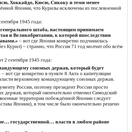
нсю, Хоккайдо, Кюсю, Сикоку и теми менее
ённой Японии, что Курилы исключены из послевоенной
сентября 1945 года:
го генерального штаба, настоящим принимаем
тая и Великобритании, к которой впоследствии
авами.»
– вот где Япония конкретно подчинилась
ез Курил) – странно, что Россия 71 год молчит обо всём
т 2 сентября 1945 года:
омандующему союзных держав, который будет
»
– вот где конкретно в пункте 8 Акта о капитуляции
 власти верховному командующему союзных держав.
ументу России, поэтому президент России просто
ых держав, который окончательно отменил Симодский
левоенные территории побеждённой Японии следует
остава Японии), в том числе было окончательно решено
ие… государственной… власти в любом районе