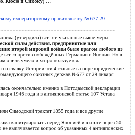
сю, Кюсю и Сикоку) …
ому императорскому правительству № 677 29
конила (утвердила) все эти указанные выше меры
еской силы действия, предпринятые или
чение второй мировой войны было врагом любого из
жде всего против побеждённых Германии и Японии. Но в
им очень умело и хитро пользуется.
а на свалку Истории эти 4 главные в споре юридические
 командующего союзных держав №677 от 29 января
шилась окончательно именно в Потсдамской декларации
аря 1946 года и в антияпонской статье 107 Устава
жили Симодский трактат 1855 года и все другие
сама капитулировать перед Японией и в итоге через 50-
но не выпячивается вопрос об указанных 4 антияпонских