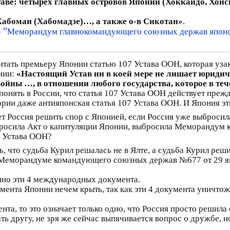
ставе: четырех главных островов Японии (Хоккайдо, Хон
 Хабомаи (Хабомадзе)…, а также о-в Сикотан»
.
"
–
Меморандум главнокомандующего союзных держав японск
итать премьеру Японии статью 107 Устава ООН, которая уза
нии:
«Настоящий Устав ни в коей мере не лишает юридич
ойны …, в отношении любого государства, которое в те
понять в России, что статья 107 Устава ООН действует пре
ории даже антияпонская статья 107 Устава ООН. И Япония эт
жет Россия решить спор с Японией, если Россия уже выбросил
росила Акт о капитуляции Японии, выбросила Меморандум
7 Устава ООН?
, что судьба Курил решалась не в Ялте, а судьба Курил ре
 в Меморандуме командующего союзных держав №677 от 29 янв
нно эти 4 международных документа.
умента Японии нечем крыть, так как эти 4 документа уничто
та, то это означает только одно, что Россия просто решила 
ть другу, не зря же сейчас выпячивается вопрос о дружбе, 