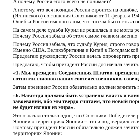
А почему Россия этого всего не понимает?
А потому, что вся позиция России строится на ошибке
(Ялтинского) соглашения Союзников от 11 февраля 19
Ошибка России именно в том, что это якобы и есть
«со
На самом деле судьба Курил не решилась и не могла ре
Почему Россия забыла об этом самом главном именн
Почему Россия забыла, что судьбу Курил, строго гов
Именно США, Великобритания и Китай в Потсдамской де
Предлагаю руководству России начать опровергать пр
Предлагаю, чтобы президент России для начала зачита
«1. Мы, президент Соединенных Штатов, президен
сотни миллионов наших соотечественников, совеща
Затем президент России обязательно должен зачитать
«6. Навсегда должны быть устранены власть и влия
завоеваний, ибо мы твердо считаем, что новый пор
не будет изгнан из мира»
.
Это означало только одно, что Союзники-Победители 
Японии о территориях Японии – что и подтвердилось в
Поэтому президент России обязательно должен зачита
территориях Японии: