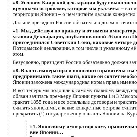
«8. Условия Каирской декларации будут выполнены
крупными островами, которые мы укажем.»
– вот 
территории Японии – о чём читайте дальше конкретн
Дальше президент России обязательно должен зачитать
«1. Мы, действуя по приказу и от имени императо
условия Декларации, опубликованной 26 июля в П
присоединился Советский Союз, каковые четыре д
Потсдамской декларации, в том числе и указанному её 
этом.
Безусловно, президент России обязательно должен зач
«8. Власть императора и японского правительства
предпринимать такие шаги, какие он сочтет необ
Японии заложена международная норма права именно 
И вот теперь мы подошли к самому главному междуна
обязан зачитать премьеру Японии пункты 1 и 3 Мемо
трактат 1855 года и все остальные договоры и тракт
считать японскими, а какие конкретные острова счита
прекратить (!) государственную власть Японии на Кури
«1. Японскому императорскому правительс
вне Японии…