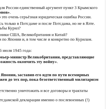
 для России единственный аргумент пункт 3 Крымского
овов»
.
о это очень серьёзная юридическая ошибка России.
ь только в Потсдаме и после Потсдама, но не в Ялте.
дьбы Курил?
юзники США, Великобритания и Китай?
по Японии и, в том числе и конкретно по Курилам.
6 июля 1945 года:
ремьер-министр Великобритании, представляющие
можность окончить эту войну»
.
 Японии, заставив его идти по пути всемирных
ожен до тех пор, пока безответственный милитаризм
етственно уничтожить и все договоры и трактаты
тсдамской декларации именно о послевоенных (!)