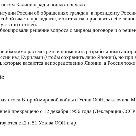
 потом Калининград и пошло-поехало.
ституции России об обращениях граждан, к президенту Росс
обой власть президента, может легко присвоить себе лично
 с этой статьей.
блокировали решение вопроса о мирном договоре и о решен
необходимо рассмотреть и применить разработанный авторо
ссии над Курилами (чтобы сохранить лицо Японии), но при 
ы, которые касаются непосредственно Японии, а Россия тоже
й:
авая итоги Второй мировой войны и Устав ООН, заключили 
ией прекращено с 12 декабря 1956 года (Декларация СССР 
вуются ст.2 и 51 Устава ООН и др.