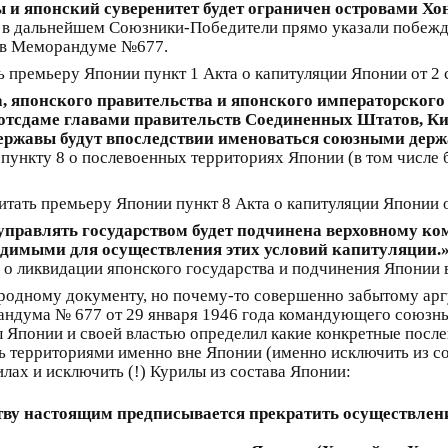
 и японский суверенитет будет ограничен островами Хо
и в дальнейшем Союзники-Победители прямо указали побежд
о в Меморандуме №677.
 премьеру Японии пункт 1 Акта о капитуляции Японии от 2 
ра, японского правительства и японского императорско
отсдаме главами правительств Соединенных Штатов, Ки
ержавы будут впоследствии именоваться союзными держ
пункту 8 о послевоенных территориях Японии (в том числе б
итать премьеру Японии пункт 8 Акта о капитуляции Японии о
 управлять государством будет подчинена верховному к
ходимыми для осуществления этих условий капитуляции.
о ликвидации японского государства и подчинения Японии
родному документу, но почему-то совершенно забытому арг
рандума № 677 от 29 января 1946 года командующего союзн
аты Японии и своей властью определил какие конкретные пос
ть территориями именно вне Японии (именно исключить из с
лах и исключить (!) Курилы из состава Японии:
тву настоящим предписывается прекратить осуществлен