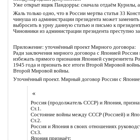
Уже открыт ящик Пандорры: сначала отдаём Курилы, а
Жаль только одно, что в России мертва статья 33 Кон
чинуша из администрации президента может заменить с
выбросить в урну данную статью и письмо к президенту
Чиновники из администрации президента преступно за
Приложение: уточнённый проект Мирного договора:
Ради заключения мирного договора с Японией России 
избежать прямого признания Японией суверенитета Ро
1945 года и признать все итоги Второй Мировой войн
Второй Мировой войны.
Уточнённый проект. Мирный договор России с Японие
«
Россия (продолжатель СССР) и Япония, призн
Ст.1.
Состояние войны между СССР (Россией) и Япон
Ст.2.
Россия и Япония в своих отношениях руководст
Ст.3.
Япония признаёт: