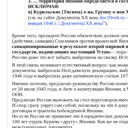
3. … территория Японии определяется в со
ИСКЛЮЧАЯ:
в) Курильские (Тисима) о-ва, Группу о-вов
(см. на сайте Документы ХХ века
doc20vek.ru 
"
января 1946 г. | Документы XX века
).
Кроме того, президент России обязательно должен зач
(действия, санкции) Союзников против вражеской Япо
санкционированные в результате второй мировой в
государств, подписавших настоящий Устав»
– пора 
России даже это всё забыто, выброшена на свалку Ист
В этой связи, возникает естественный вопрос: как мо
документы: выбросила Потсдамскую декларацию, выб
1946 года и выбросила даже антияпонскую статью 10
Именно поэтому, предлагаю руководству России понять
от 26 июля 1945 года, в Акте о капитуляции Японии,
ООН.
Предлагаю России выложить на стол переговоров име
И спор сразу умрёт сам собой, поскольку на эти 4 док
договоры и трактаты побеждённой Японии.
Но если Россия не применит эти 4 юридических докумен
100 лет отдать Курилы «другу» Японии. Как же не отда
международных документах.