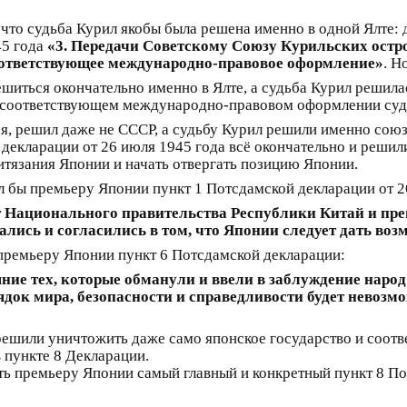
, что судьба Курил якобы была решена именно в одной Ялте:
45 года
«3. Передачи Советскому Союзу Курильских остр
ответствующее международно-правовое оформление»
. Н
шиться окончательно именно в Ялте, а судьба Курил решилас
о соответствующем международно-правовом оформлении су
оря, решил даже не СССР, а судьбу Курил решили именно со
кларации от 26 июля 1945 года всё окончательно и решили 
итязания Японии и начать отвергать позицию Японии.
л бы премьеру Японии пункт 1 Потсдамской декларации от 2
т Национального правительства Республики Китай и п
лись и согласились в том, что Японии следует дать воз
 премьеру Японии пункт 6 Потсдамской декларации:
ние тех, которые обманули и ввели в заблуждение народ
ядок мира, безопасности и справедливости будет невозм
решили уничтожить даже само японское государство и соотв
 пункте 8 Декларации.
ть премьеру Японии самый главный и конкретный пункт 8 По