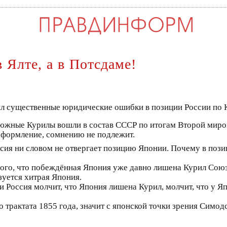
 Ялте, а в Потсдаме!
л существенные юридические ошибки в позиции России по 
о южные Курилы вошли в состав СССР по итогам Второй миро
формление, сомнению не подлежит.
оссия ни словом не отвергает позицию Японии. Почему в по
авного, что побеждённая Япония уже давно лишена Курил Со
уется хитрая Япония.
и Россия молчит, что Япония лишена Курил, молчит, что у Яп
 трактата 1855 года, значит с японской точки зрения Симодс