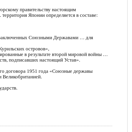
торскому правительству настоящим
территория Японии определяется в составе:
в, заключенных Союзными Державами … для
Курильских островов»,
ированные в результате второй мировой войны …
рств, подписавших настоящий Устав».
рного договора 1951 года «Союзные державы
 Великобританией.
ударств.