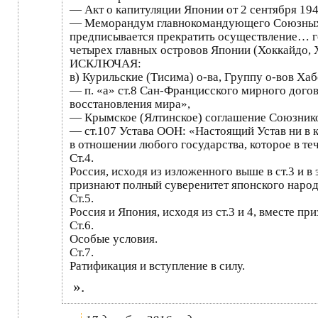
— Акт о капитуляции Японии от 2 сентября 1945 го
— Меморандум главнокомандующего Союзных Де
предписывается прекратить осуществление… г
четырех главных островов Японии (Хоккайдо,
ИСКЛЮЧАЯ:
в) Курильские (Тисима) о-ва, Группу о-вов Ха
— п. «а» ст.8 Сан-Францисского мирного дого
восстановления мира»,
— Крымское (Ялтинское) соглашение Союзников
— ст.107 Устава ООН: «Настоящий Устав ни в
в отношении любого государства, которое в т
Ст.4.
Россия, исходя из изложенного выше в ст.3 и 
признают полный суверенитет японского нар
Ст.5.
Россия и Япония, исходя из ст.3 и 4, вместе 
Ст.6.
Особые условия.
Ст.7.
Ратификация и вступление в силу.
».