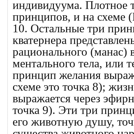
индивидуума. Плотное т
принципов, и на схеме (
10. Остальные три прин
кватернера представлен
рационального (манас) 
ментального тела, или те
принцип желания выраж
схеме это точка 8); жи
выражается через эфирн
точка 9). Эти три прин
его животную душу, точ
существа животного царс