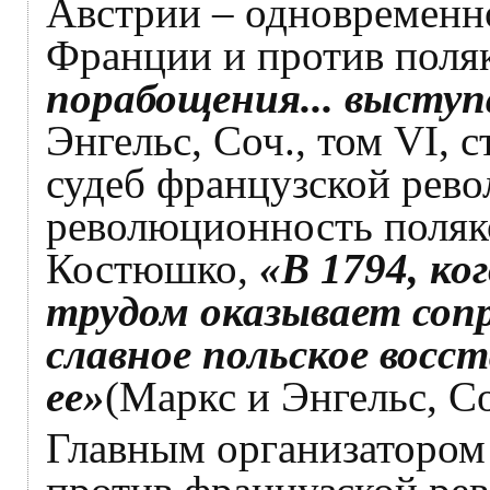
Австрии – одновременн
Франции и против поля
порабощения... высту
Энгельс, Соч., том VI, с
судеб французской рев
революционность поляко
Костюшко,
«В 1794, ко
трудом оказывает соп
славное польское восс
ее»
(Маркс и Энгельс, Соч
Главным организатором