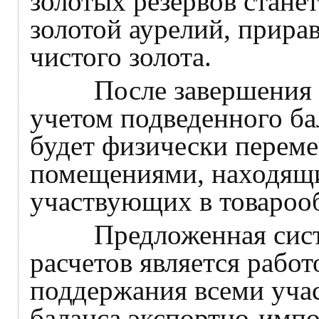
золотых резервов стане
золотой аурелий, прира
чистого золота.
После завершения оче
учетом подведенного ба
будет физически перем
помещениями, находящ
участвующих в товарооб
Предложенная систе
расчетов является рабо
поддержания всеми уча
баланса экспортно-имп