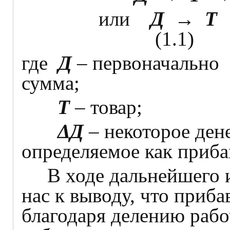
или
Д
→
Т
(1.1)
где
Д
–
первоначально 
сумма;
Т
–
товар;
Δ
Д
–
некоторое ден
определяемое как приба
В ходе дальнейшего и
нас к выводу, что приб
благодаря делению рабо