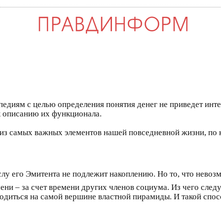
иям с целью определения понятия денег не приведет интер
к описанию их функционала.
з самых важных элементов нашей повседневной жизни, по ка
лу его Эмитента не подлежит накоплению. Но то, что нево
и – за счет времени других членов социума. Из чего следу
одиться на самой вершине властной пирамиды. И такой спос