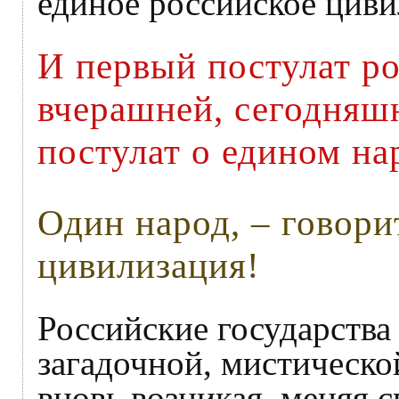
единое российское циви
И первый постулат ро
вчерашней, сегодняшн
постулат о едином на
Один народ, – говори
цивилизация!
Российские государства
загадочной, мистической
вновь возникая, меняя 