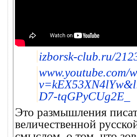
izborsk-club.ru/212
www.youtube.com/w
v=kEX53XN4lYw&li
D7-tqGPyCUg2E_
Это размышления писат
величественной русско
смыслом, о том, что зов