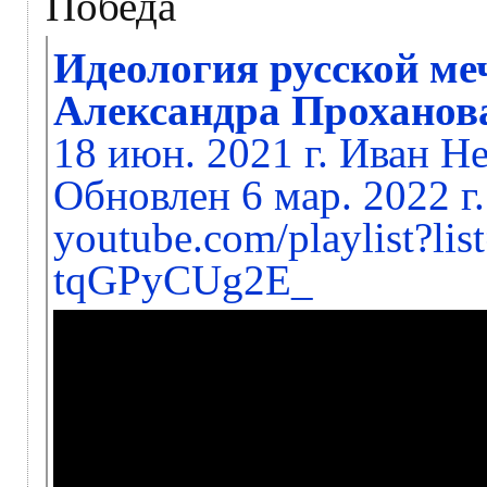
Победа
Идеология русской ме
Александра Проханов
18 июн. 2021 г. Иван Н
Обновлен 6 мар. 2022 г
youtube.com/playlist?l
tqGPyCUg2E_