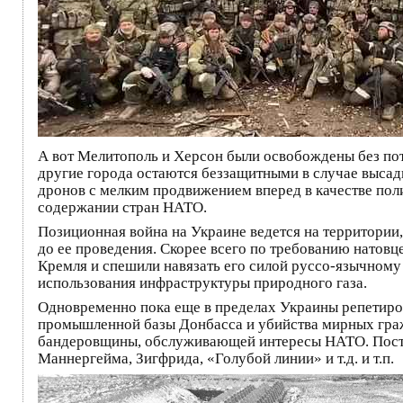
А вот Мелитополь и Херсон были освобождены без поте
другие города остаются беззащитными в случае высад
дронов с мелким продвижением вперед в качестве пол
содержании стран НАТО.
Позиционная война на Украине ведется на территори
до ее проведения. Скорее всего по требованию натов
Кремля и спешили навязать его силой руссо-язычному
использования инфраструктуры природного газа.
Одновременно пока еще в пределах Украины репетир
промышленной базы Донбасса и убийства мирных гражд
бандеровщины, обслуживающей интересы НАТО. Посте
Маннергейма, Зигфрида, «Голубой линии» и т.д. и т.п.