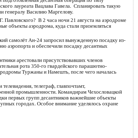
 подготовленная десантная операция по типу
ского лауреата Вацлава Гавела. Спланировать такую
и генералу Василию Маргелову.
. Павловского? В 2 часа ночи 21 августа на аэродроме
ые объекты аэродрома, куда стали приземляться
кий самолёт Ан-24 запросил вынужденную посадку из-
шню аэропорта и обеспечили посадку десантных
антники арестовали присутствовавших членов
ательная рота 350-го гвардейского парашютно-
аэродромы Туржаны и Намешть, после чего началась
и телевидения, телеграф, главпочтамт,
я военной промышленности. Командирам Чехословацкой
адки первых групп десантников важнейшие объекты
рупных городах. Особое внимание уделялось охране