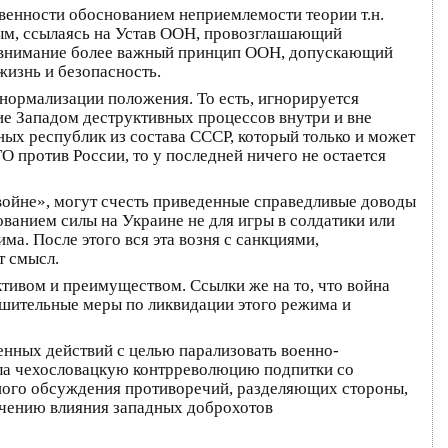
венности обоснованием неприемлемости теории т.н.
мым, ссылаясь на Устав ООН, провозглашающий
ит внимание более важный принцип ООН, допускающий
жизнь и безопасность.
нормализации положения. То есть, игнорируется
е Западом деструктивных процессов внутри и вне
ых республик из состава СССР, который только и может
О против России, то у последней ничего не остается
ойне», могут счесть приведенные справедливые доводы
ванием силы на Украине не для игры в солдатики или
а. После этого вся эта возня с санкциями,
т смысл.
ивом и преимуществом. Ссылки же на то, что война
ешительные меры по ликвидации этого режима и
енных действий с целью парализовать военно-
ила чехословацкую контрреволюцию подпитки со
ьного обсуждения противоречий, разделяющих стороны,
ечению влияния западных доброхотов