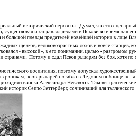
о – реальный исторический персонаж. Думал, что это сценар
ьно, существовал и заправлял делами в Пскове во время наше
и большой плеяды предателей новейшей истории в лице Влас
 жадных щенков, великовозрастных лохов и вовсе старцев, к
твовался «высокой», в его понимании, целью - разгромом р
 странами. Потому и сдал Псков рыцарям без боя, хотя по 
иотического воспитания, поэтому допускал художественный
м хроникам, псов-рыцарей погибло в Ледовом побоище не та
 проходили войска Александра Невского. Таковы трагические
кий историк Сеппо Зеттерберг, сочинивший для таллинског