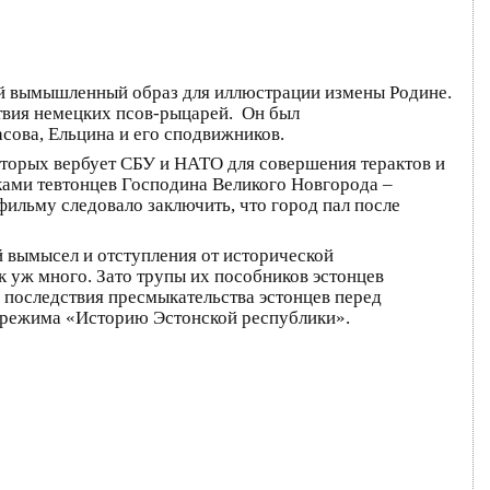
ный вымышленный образ для иллюстрации измены Родине.
ствия немецких псов-рыцарей. Он был
ова, Ельцина и его сподвижников.
оторых вербует СБУ и НАТО для совершения терактов и
уками тевтонцев Господина Великого Новгорода –
фильму следовало заключить, что город пал после
 вымысел и отступления от исторической
к уж много. Зато трупы их пособников эстонцев
 последствия пресмыкательства эстонцев перед
о режима «Историю Эстонской республики».