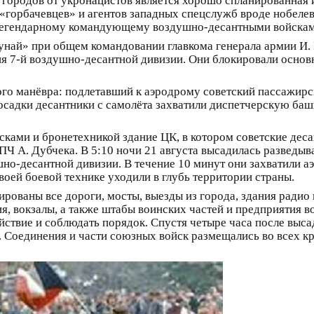
городов от укронацистов является хорошо спланированная и
«горбачевцев» и агентов западных спецслужб вроде нобелев
 легендарному командующему воздушно-десантными войскам
най» при общем командовании главкома генерала армии И. Г
я 7-й воздушно-десантной дивизии. Они блокировали основн
го манёвра: подлетавший к аэродрому советский пассажирс
посадки десантники с самолёта захватили диспетчерскую ба
йсками и бронетехникой здание ЦК, в котором советские дес
Ч А. Дубчека. В 5:10 ночи 21 августа высадилась разведыв
шно-десантной дивизии. В течение 10 минут они захватили 
воей боевой технике уходили в глубь территории страны.
ированы все дороги, мосты, выезды из города, здания радио 
ия, вокзалы, а также штабы воинских частей и предприяти
ствие и соблюдать порядок. Спустя четыре часа после выс
. Соединения и части союзных войск размещались во всех к