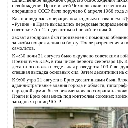
Единственное надежное средство освобождения таких 
освобождения Праги и всей Чехословакии от чешских 
операцию в СССР было поручено 8 апреля 1968 года
Как проводилась операция под кодовым названием «Ду
«Рузине» в Праге высадились передовые подразделени
советские Ан-12 с десантом и боевой техникой.
Захват аэродрома был произведён с помощью обманно
за якобы повреждения на борту. После разрешения и 
самолётов.
К 4:30 ночи 21 августа было окружено советскими во
Президиума КПЧ, в том числе первого секретаря ЦК КП
десантного полка и отдельная разведрота 103-й возду
спешная высадка основных сил. Затем десантники на с
К 9:00 утра 21 августа в Брно десантниками были блок
административные здания города и области, типограф
народной армии было рекомендовано сохранять спокой
Праги и Брно оказались под контролем союзных войск
западных границ ЧССР.