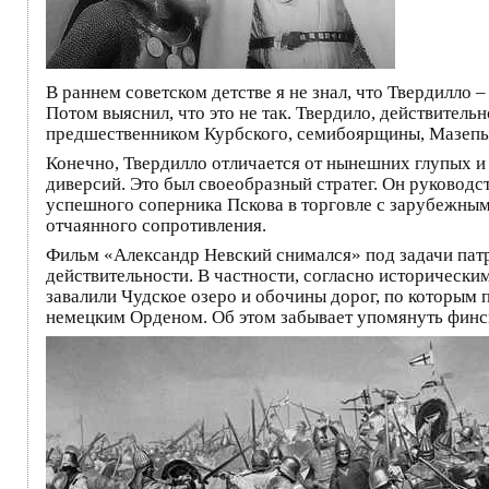
В раннем советском детстве я не знал, что Твердилл
Потом выяснил, что это не так. Твердило, действител
предшественником Курбского, семибоярщины, Мазепы 
Конечно, Твердилло отличается от нынешних глупых и
диверсий. Это был своеобразный стратег. Он руководс
успешного соперника Пскова в торговле с зарубежными
отчаянного сопротивления.
Фильм «Александр Невский снимался» под задачи патр
действительности. В частности, согласно исторически
завалили Чудское озеро и обочины дорог, по которым
немецким Орденом. Об этом забывает упомянуть финс