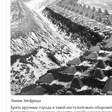
Линия Зигфрида
Брать крупные города в такой наступательно-оборонит