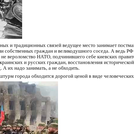
енных и традиционных связей ведущее место занимает пост
 собственных граждан и великодушного соседа. А ведь РФ 
ы не вероломство НАТО, подчинившего себе киевских правите
украинских и русских граждан, восстановления историческо
 А их надо занимать, а не обходить.
турм города обходится дорогой ценой в виде человеческих