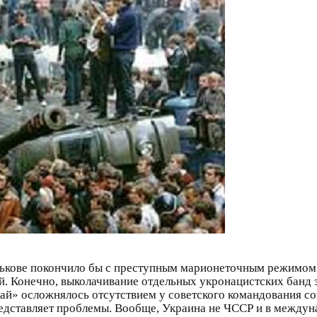
ькове покончило бы с преступным марионеточным режимом 
й. Конечно, выколачивание отдельных укронацистских банд за
ай» осложнялось отсутствием у советского командования со
редставляет проблемы. Вообще, Украина не ЧССР и в между