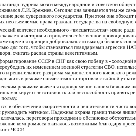
опаганда пудрила мозги международной и советской общест
ерживался Л.И. Брежнев. Сегодня она занимается тем же са
ренние дела суверенного государства. При этом она обход
их неотъемлемые права граждан государства на свободную 
ческий контекст необходимого «вмешательства» извне ради 
кажается история и отрицается собственное провоцировани
рометируется принцип добровольности выхода бывших союзн
лько для того, чтобы становиться плацдармами агрессии НАТ
воря, считать распад страны нелегитимным.
орматирование СССР в СНГ как свою победу в «холодной в
переубедить их изменением военной стратегии СВО, использо
го и решительного разгрома марионеточного киевского режим
ан жить в режиме совместимости торговли с войной утрати
киевским режимом является одновременно нашим большим акт
лишь маскируют неготовность или неспособность принять р
 пользу.
ся в обеспечении скоротечности и решительности чисто во
 и руководить мятежом. Надежная охрана границ также лиш
сключалась, переговоры проходили в обстановке обстоятел
тижение компромисса оказалось возможным благодаря прес
итет ЧССР.