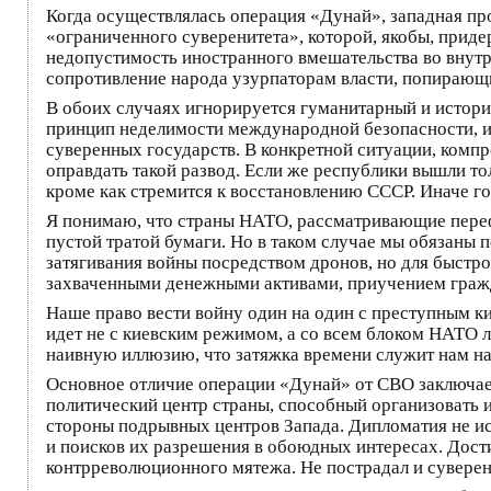
Когда осуществлялась операция «Дунай», западная пр
«ограниченного суверенитета», которой, якобы, прид
недопустимость иностранного вмешательства во внут
сопротивление народа узурпаторам власти, попирающ
В обоих случаях игнорируется гуманитарный и истори
принцип неделимости международной безопасности, ис
суверенных государств. В конкретной ситуации, комп
оправдать такой развод. Если же республики вышли то
кроме как стремится к восстановлению СССР. Иначе го
Я понимаю, что страны НАТО, рассматривающие переф
пустой тратой бумаги. Но в таком случае мы обязаны 
затягивания войны посредством дронов, но для быстро
захваченными денежными активами, приучением гражд
Наше право вести войну один на один с преступным 
идет не с киевским режимом, а со всем блоком НАТО 
наивную иллюзию, что затяжка времени служит нам на
Основное отличие операции «Дунай» от СВО заключает
политический центр страны, способный организовать
стороны подрывных центров Запада. Дипломатия не и
и поисков их разрешения в обоюдных интересах. Дос
контрреволюционного мятежа. Не пострадал и суверен