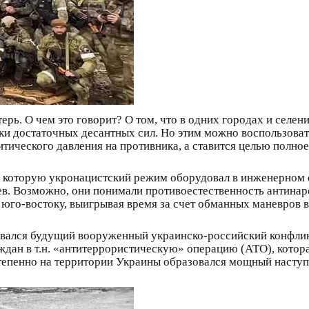
рь. О чем это говорит? О том, что в одних городах и селен
ки достаточных десантных сил. Но этим можно воспользовать
итического давления на противника, а ставится целью полн
и, которую укронацистский режим оборудовал в инженерном
цев. Возможно, они понимали противоестественность антина
 юго-востоку, выигрывая время за счет обманных маневров 
овался будущий вооруженный украинско-российский конфли
ан в т.н. «антитеррористическую» операцию (АТО), которая
пенно на территории Украины образовался мощный наступа