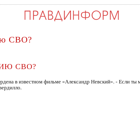
гию СВО?
ГИЮ СВО?
Ордена в известном фильме «Александр Невский». - Если ты м
вердилло.