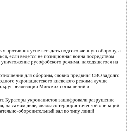
иях противник успел создать подготовленную оборону, а
ся, если ведется не позиционная война посредством
ое уничтожение русофобского режима, находящегося на
 отношении для обороны, словно предвидя СВО задолго
родного укронацистского киевского режима лучше
вокруг реализации Минских соглашений и
кт. Кураторы укронацистов зашифровали разрушение
, на самом деле, являлась террористической операций
тельно-оборонительный вал по типу линий