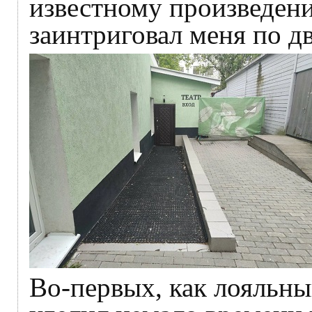
известному произведени
заинтриговал меня по д
Во-первых, как лояльны