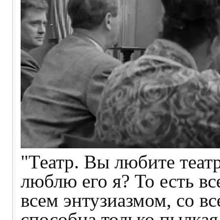
"Театр. Вы любите театр
люблю его я? То есть в
всем энтузиазмом, со в
способна только пылкая