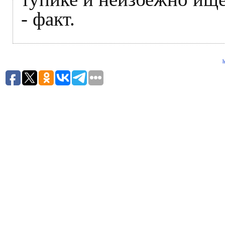
- факт.
h