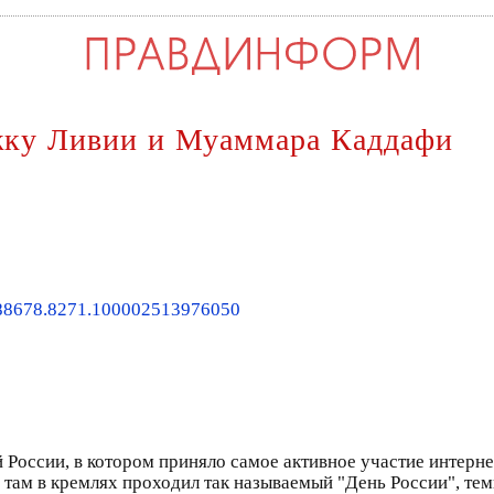
жку Ливии и Муаммара Каддафи
8
8678.8271.100002513976050
 России, в котором приняло самое активное участие интерн
то там в кремлях проходил так называемый "День России", т