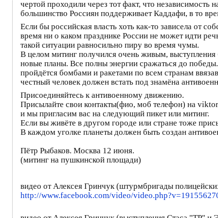
чертой проходили через тот факт, что независимость н
большинство Россиян поддерживает Каддафи, в то вре
Если бы российская власть хоть как-то зависела от соб
время ни о каком празднике России не может идти реч
такой ситуации равносильно пиру во время чумы.
В целом митинг получился очень живым, выступления
новые планы. Все полны энергии сражаться до победы.
пройдётся бомбами и ракетами по всем странам ввяза
честный человек должен встать под знамёна антивоен
Присоединяйтесь к антивоенному движению.
Присылайте свои контакты(фио, моб телефон) на vikto
и мы пригласим вас на следующий пикет или митинг.
Если вы живёте в другом городе или стране тоже прис
В каждом уголке планеты должен быть создан антивое
Пётр Рыбаков. Москва 12 июня.
(митинг на пушкинской площади)
видео от Алексея Гринчук (штурмбригады полицейски
http://www.facebook.com/vi
deo/video.php?v=19155627
видео от Алексея Гринчук (выступления Стаса "ТР" и