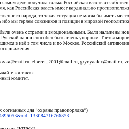
а самом деле получила только Российская власть от собствен
мя, как Российская власть имеет кардинально противополо
ственного народа, то такая ситуация не могла бы иметь мест
ь ибо мы теряем союзников и позиции в мировой геополитике
 были очень острыми и эмоциональными. Были налажены нов
 Русский народ способен быть очень упорным. Третья мирова
вшимся в неё в том числе и по Москве. Российский антивое
ного движения.
rovka@mail.ru, elberet_2001@mail.ru, grynyaalex@mail.ru, v
ылайте контакты.
нный комитет.
х согнанных для "охраны правопорядка")
08
95053&oid=133084716766853
 Эльмара "КПРФ")