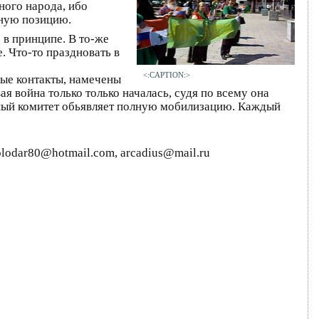
ного народа, ибо
жную позицию.
о в принципе. В то-же
. Что-то праздновать в
<:CAPTION:>
ые контакты, намечены
я война только только началась, судя по всему она
нный комитет обьявляет полную мобилизацию. Каждый
olodar80@hotmail.com, arcadius@mail.ru