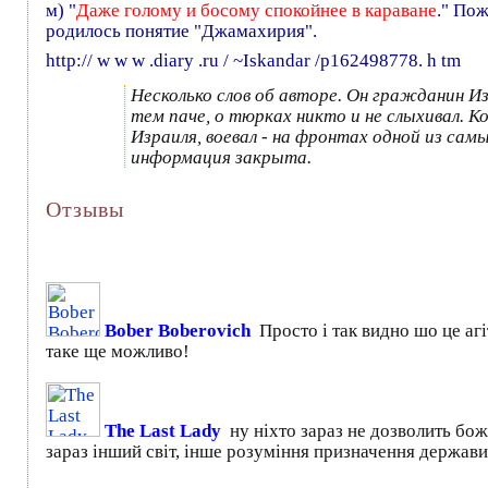
м) "
Даже голому и босому спокойнее в караване
." По
родилось понятие "Джамахирия".
http:// w w w .diary .ru / ~Iskandar /p162498778. h tm
Несколько слов об авторе. Он гражданин Из
тем паче, о тюрках никто и не слыхивал. Ко
Израиля, воевал - на фронтах одной из сам
информация закрыта.
Отзывы
Bober Boberovich
Просто і так видно шо це агі
таке ще можливо!
The Last Lady
ну ніхто зараз не дозволить боже
зараз інший світ, інше розуміння призначення держави 