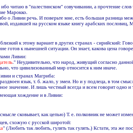
, ибо читаю в "палестинском" озвучивании, а прочтение слов 
ние Марокко.
ибо о Ливии речь. И поверьте мне, есть большая разница м
евой, издавшей на русском языке книгу арабских пословиц,
 близкий к этому вариант в других странах - сирийский: Гово
ренне готов к нынешней ситуации. Он знает, какова цена говор
елами Ливии:
датель
." Неудивительно, что народ, живущий согласно данно
льно, что цивилизованный мир относится к ним иначе.
Ливии и странах Магриба:
раздвоен язык, т. б. жало, у змеи. Но и у подлеца, в том смы
ное значение. И лишь честный всегда и всем говорит одно и 
имеющая хождение и в Ливии:
 в смысле сковывает, как цепью) Т. е. полковник не может изм
йцев, схожую с русской широтой:
ка
" (Любить так любить, гулять так гулять.) Кстати, эта же 