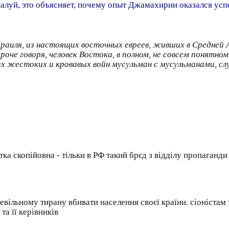
жалуй, это объясняет, почему опыт Джамахирии оказался усп
раиля, из настоящих восточных евреев, живших в Средней Аз
роче говоря, человек Востока, в полном, не совсем понятно
ых жестоких и кровавых войн мусульман с мусульманами, сл
тка скопійовна - тільки в РФ такий брєд з відділу пропаганд
вільному тирану вбивати населення своєї країни. ciонicтам 
та її керівників