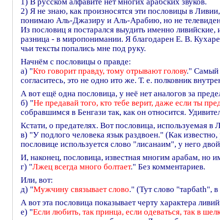
1) В русском алфавите нет многих арабских звуков.
2) Я не знаю, как произносятся эти пословицы в Ливии
понимаю Аль-Джазиру и Аль-Арабию, но не телевиде
Из пословиц я постарался выудить именно ливийские, 
разница - в миропонимании. Я благодарен Е. В. Кухар
чьи тексты попались мне под руку.
Начнём с пословицы о правде:
а) "
Кто говорит правду, тому отрывают голову
." Самый
согласитесь, это не одно ито же. Т. е. полковник внут
А вот ещё одна пословица, у неё нет аналогов за пред
б) "
Не предавай того, кто тебе верит, даже если ты пре
собравшимся в Бенгази так, как он относится. Удивите
Кстати, о предателях. Вот пословица, используемая в 
в) "У подлого человека язык раздвоен." (Как известно, 
пословице используется слово "лисанаим", у него двой
И, наконец, пословица, известная многим арабам, но 
г) "
Лжец всегда много болтает
." Без комментариев.
Или, вот:
д) "
Мужчину связывает слово
." (Тут слово "тарбаth",
А вот эта пословица показывает черту характера ливи
е) "
Если любить, так принца, если одеваться, так в шел