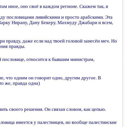
там иное, оно своё в каждом регионе. Скажем так, я
ежду пословицами ливийскими и просто арабскими. Эта
 Марку Нирану, Дану Бекеру, Махмуду Джабари и всем,
ри правду, даже если над твоей головой занесён меч. Но
ения правды.
й пословице, относится к бывшим министрам,
сле, что одним он говорит одно, другим другое. В
то же, правда одна)
енить своего решения. Он связан словом, как цепью.
пословица имеется у палестинцев, но вообще палестинские