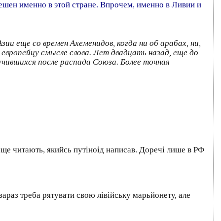
ешен именно в этой стране. Впрочем, именно в Ливии и
ии еще со времен Ахеменидов, когда ни об арабах, ни,
м европейцу смысле слова. Лет двадцать назад, еще до
учившихся после распада Союза. Более точная
и ще читають, якийсь путiноiд написав. Доречі лише в РФ
зараз треба рятувати свою лiвiйську марьйонету, але