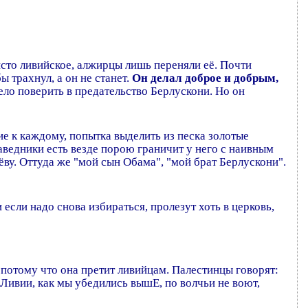
чисто ливийское, алжирцы лишь переняли её. Почти
ы трахнул, а он не станет.
Он делал доброе и добрым,
жело поверить в предательство Берлускони. Но он
е к каждому, попытка выделить из песка золотые
аведники есть везде порою граничит у него с наивным
ву. Оттуда же "мой сын Обама", "мой брат Берлускони".
и если надо снова избираться, пролезут хоть в церковь,
 потому что она претит ливийцам. Палестинцы говорят:
В Ливии, как мы убедились вышЕ, по волчьи не воют,