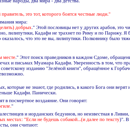
зные народы, два мира - два детства.
 правитель, это тот, которого боятся честные люди."
имания мира:
делить) добрых
." Этой пословицы нет у других арабов, это 
йно, лилипутики, Кадафи не трахнет по Риму и по Парижу. Я б
о оказалось, что это не вы, лилипутики. Полковнику было тя
м месте
." Этот поиск праведников в каждом Сдоме, обращени
ечах и письмах Муамара Кадафи. Уверенность в том, что пр
советскому изданию "Зелёной книги", обращённое к Горбачё
невозможно.
мых, которые не знают, где родились, в какого Бога они верят 
меньше Кадафи. Панически.
ят в посмертное воздаяние. Они говорят:
огиле.
"
алестинцев и иорданских бедуинов, но неизвестная в Ливии,
ых местах: "Если не будешь собакой...(и далее по тексту
)". 
сты, они считают: