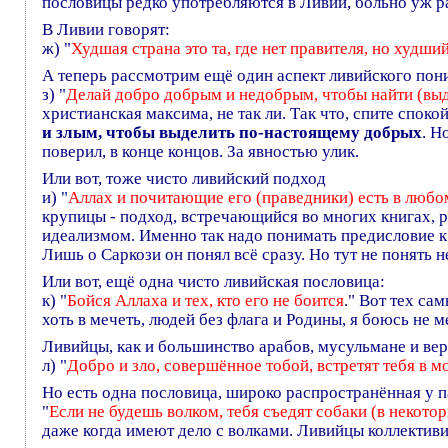
пословицы редко употребляются в Ливии, больно уж ра
В Ливии говорят:
ж) "
Худшая страна это та, где нет правителя, но худший
А теперь рассмотрим ещё один аспект ливийского пон
з) "
Делай добро добрым и недобрым, чтобы найти (вы
христианская максима, не так ли. Так что, спите споко
и злым, чтобы выделить по-настоящему добрых
. Н
поверил, в конце концов. За явностью улик.
Или вот, тоже чисто ливийский подход
и) "
Аллах и почитающие его (праведники) есть в любо
крупицы - подход, встречающийся во многих книгах, р
идеализмом. Именно так надо понимать предисловие к 
Лишь о Саркози он понял всё сразу. Но тут не понять 
Или вот, ещё одна чисто ливийская пословица:
к) "
Бойся Аллаха и тех, кто его не боится
." Вот тех са
хоть в мечеть, людей без флага и Родины, я боюсь не 
Ливийцы, как и большинство арабов, мусульмане и вер
л) "
Добро и зло, совершённое тобой, встретят тебя в м
Но есть одна пословица, широко распространённая у п
"
Если не будешь волком, тебя съедят собаки (в некотор
даже когда имеют дело с волками. Ливийцы коллективи