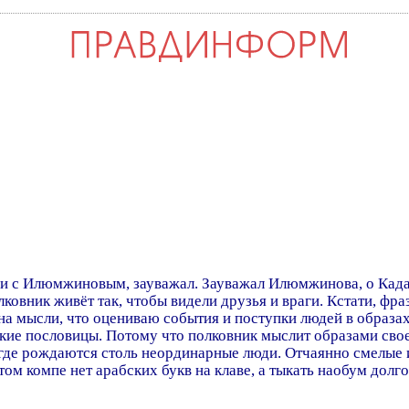
и с Илюмжиновым, зауважал. Зауважал Илюмжинова, о Кадаф
ковник живёт так, чтобы видели друзья и враги. Кстати, фра
 на мысли, что оцениваю события и поступки людей в образах
йские пословицы. Потому что полковник мыслит образами свое
 где рождаются столь неординарные люди. Отчаянно смелые 
том компе нет арабских букв на клаве, а тыкать наобум дол