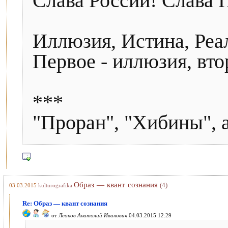
Слава России! Слава 
Иллюзия, Истина, Реа
Первое - иллюзия, вто
***
"Проран", "Хибины", а
Образ — квант сознания
(4)
03.03.2015
kulturografika
Re: Образ — квант сознания
от
Леонов Анатолий Иванович
04.03.2015 12:29