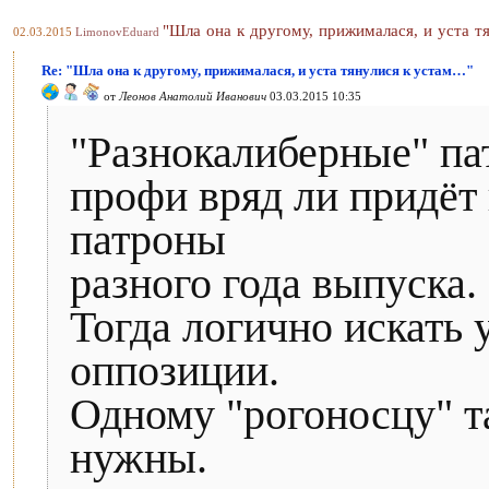
"Шла она к другому, прижималася, и уста т
02.03.2015
LimonovEduard
Re: "Шла она к другому, прижималася, и уста тянулися к устам…"
от
Леонов Анатолий Иванович
03.03.2015 10:35
"Разнокалиберные" пат
профи вряд ли придёт 
патроны
разного года выпуска.
Тогда логично искать 
оппозиции.
Одному "рогоносцу" т
нужны.