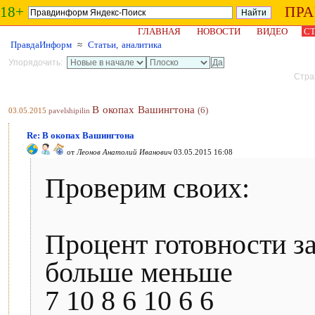
18+
ПР
ГЛАВНАЯ
НОВОСТИ
ВИДЕО
СТ
ПравдаИнформ
≈
Статьи, аналитика
Упорядочить:
Стран
В окопах Вашингтона
(6)
03.05.2015
pavelshipilin
Re: В окопах Вашингтона
от
Леонов Анатолий Иванович
03.05.2015 16:08
Проверим своих:
Процент готовности 
больше меньше
7 10 8 6 10 6 6