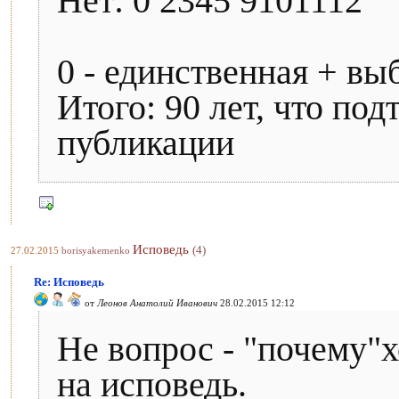
Нет: 0 2345 9101112
0 - единственная + выб
Итого: 90 лет, что по
публикации
Исповедь
(4)
27.02.2015
borisyakemenko
Re: Исповедь
от
Леонов Анатолий Иванович
28.02.2015 12:12
Не вопрос - "почему"хо
на исповедь.