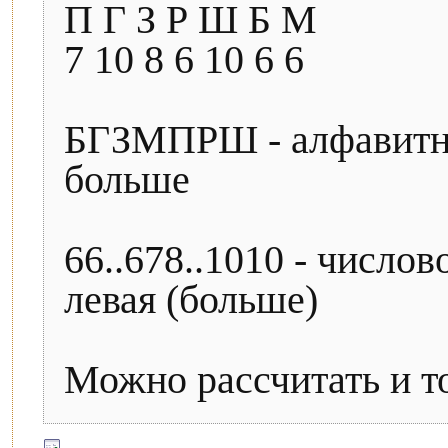
П Г З Р Ш Б М
7 10 8 6 10 6 6
БГЗМПРШ - алфавитны
больше
66..678..1010 - числов
левая (больше)
Можно рассчитать и т