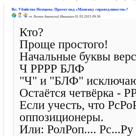
Re: Убийство Немцова. Проект под «Манежку справедливости»?
от
Леонов Анатолий Иванович
01.03.2015 09:36
Кто?
Проще простого!
Начальные буквы верс
Ч РРРР БЛФ
"Ч" и "БЛФ" исключают
Остаётся четвёрка - РР
Если учесть, что РсРоР
оппозиционеры.
Или: РолРоп.... Рс...Р