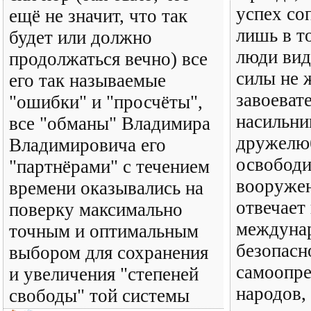
успех со
ещё не значит, что так
лишь в т
будет или должно
люди вид
продолжаться вечно) все
силы не 
его так называемые
завоеват
"ошибки" и "просчёты",
насильни
все "обманы" Владимира
дружелю
Владимировича его
освободи
"партнёрами" с течением
вооруже
времени оказывались на
отвечает
поверку максимально
междуна
точным и оптимальным
безопасн
выбором для сохранения
самоопре
и увеличения "степеней
народов,
свободы" той системы