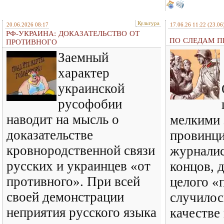
Культура
20.06.2026 08:17
17.06.26 11:22
(23.06
РФ-УКРАИНА: ДОКАЗАТЕЛЬСТВО ОТ
ПО СЛЕДАМ ПР
ПРОТИВНОГО
Заемный
характер
украинской
русофобии
наводит на мысль о
мелкими 
доказательстве
провинц
кровнородственной связи
журналис
русских и украинцев «от
концов, 
противного». При всей
целого «
своей демонстрации
случилось
неприятия русского языка
качестве