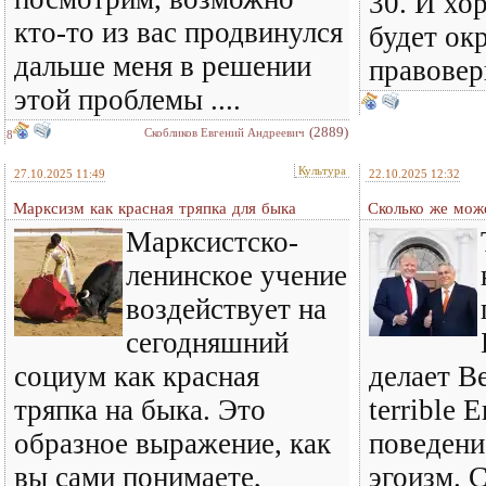
30. И хо
кто-то из вас продвинулся
будет ок
дальше меня в решении
правовер
этой проблемы ....
(2889)
Скобликов Евгений Андреевич
8
Культура
27.10.2025 11:49
22.10.2025 12:32
Марксизм как красная тряпка для быка
Сколько же може
Марксистско-
ленинское учение
воздействует на
сегодняшний
социум как красная
делает В
тряпка на быка. Это
terrible 
образное выражение, как
поведени
вы сами понимаете,
эгоизм. С