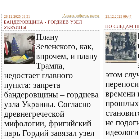
Анализ, события, факты
28.12.2025 09:31
25.12.2025 09:47
БАНДЕРОВЩИНА - ГОРДИЕВ УЗЕЛ
ПО СЛЕДАМ ПР
УКРАИНЫ
Плану
Зеленского, как,
впрочем, и плану
Трампа,
этом слу
недостает главного
перенос
пункта: запрета
времени 
бандеровщины – гордиева
прошлых 
узла Украины. Согласно
становит
древнегреческой
не подог
мифологии, фригийский
идеологи
царь Гордий завязал узел