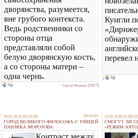
новозела
дворянства, разумеется,
писатель
вне грубого контекста.
Куигли п
Ведь родственники со
«Дирижер
стороны отца
обнаружи
представляли собой
английск
белую дворянскую кость,
перевел 
а со стороны матери –
одна чернь.
1
(1627)
Сергей Мальцев
Культура
04.03.26 10:18
(10:28)
14.02.26 09:32
(09:33
ГОРОД ВЕЛИКОГО ФИЛОСОФА С УЛИЦЕЙ
СМОГУТ ЛИ С
ПАВЛИКА МОРОЗОВА
«РЕЖИМ АЯТО
Контраст между