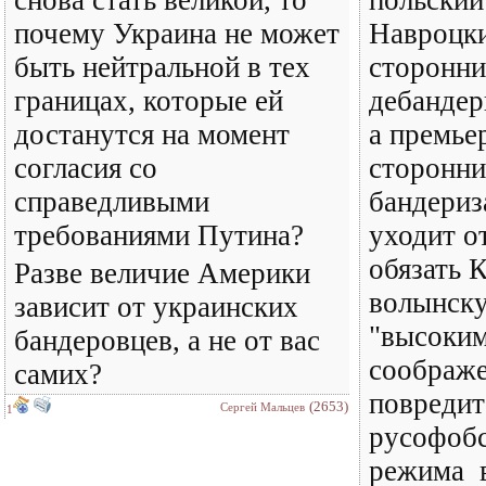
снова стать великой, то
польский
почему Украина не может
Навроцки
быть нейтральной в тех
сторонн
границах, которые ей
дебандер
достанутся на момент
а премье
согласия со
сторонн
справедливыми
бандериз
требованиями Путина?
уходит о
обязать 
Разве величие Америки
волынск
зависит от украинских
"высоким
бандеровцев, а не от вас
соображе
самих?
повредит
(2653)
Сергей Мальцев
1
русофобс
режима в