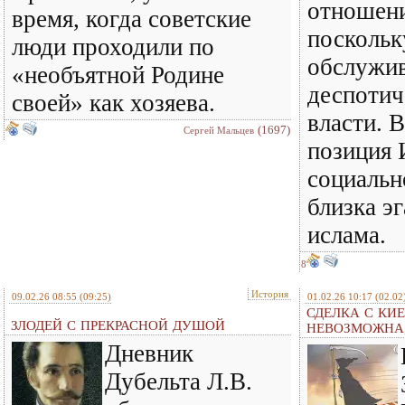
отношени
время, когда советские
поскольк
люди проходили по
обслужив
«необъятной Родине
деспотич
своей» как хозяева.
власти. 
(1697)
Сергей Мальцев
позиция 
социальн
близка э
ислама.
8
История
09.02.26 08:55
(09:25)
01.02.26 10:17
(02.02
СДЕЛКА С КИ
ЗЛОДЕЙ С ПРЕКРАСНОЙ ДУШОЙ
НЕВОЗМОЖНА,
Дневник
Дубельта Л.В.