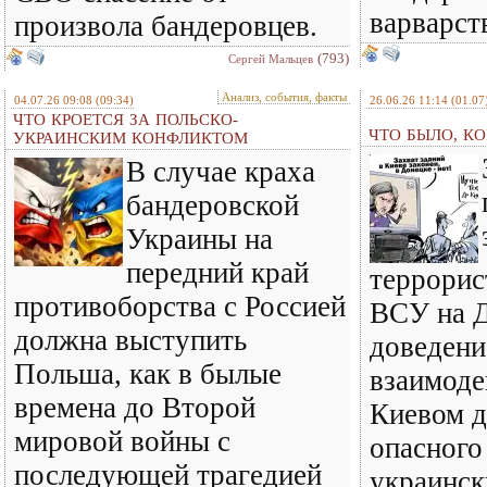
варварст
произвола бандеровцев.
(793)
Сергей Мальцев
Анализ, события, факты
04.07.26 09:08
(09:34)
26.06.26 11:14
(01.07
ЧТО КРОЕТСЯ ЗА ПОЛЬСКО-
ЧТО БЫЛО, КО
УКРАИНСКИМ КОНФЛИКТОМ
В случае краха
бандеровской
Украины на
передний край
террорис
противоборства с Россией
ВСУ на Д
должна выступить
доведени
Польша, как в былые
взаимод
времена до Второй
Киевом д
мировой войны с
опасного
последующей трагедией
украинск