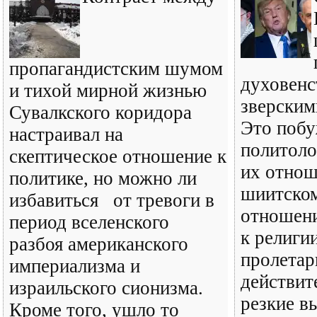
пропагандистским шумом
духовенс
и тихой мирной жизнью
зверским
Сувалкского коридора
Это побу
настраивал на
политоло
скептическое отношение к
их отнош
политике, но можно ли
шиитском
избавиться от тревоги в
отношени
период вселенского
к религи
разбоя американского
пролетар
империализма и
действит
израильского сионизма.
резкие в
Кроме того, ушло то