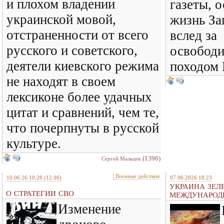
и плохом владении
газеты, 
украинской мовой,
жизнь За
отстраненности от всего
вслед за
русского и советского,
освобод
деятели киевского режима
походом 
не находят в своем
лексиконе более удачных
цитат и сравнений, чем те,
что почерпнуты в русской
культуре.
(1396)
Сергей Мальцев
Военные действия
10.06.26 10:28
(12.06)
07.06.2026 18:23
УКРАИНА ЗЕЛ
О СТРАТЕГИИ СВО
МЕЖДУНАРОД
Изменение