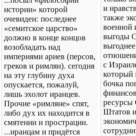
...посыл «философии
и нравст
истории» которой
также эк
очевиден: последнее
военной 
«семитское царство»
выгоды 
должно в конце концов
выгоднее
возобладать над
отношен
империями ариев (персов,
с Израил
греков и римлян). сегодня
который 
на эту глубину духа
бочка по
опускается, пожалуй,
финансов
лишь эхолот иранцев.
ресурсы
Прочие «римляне» спят,
Штатов и
либо дух их находится в
экономич
смятении и прострации.
сотрудни
...иранцам и придётся