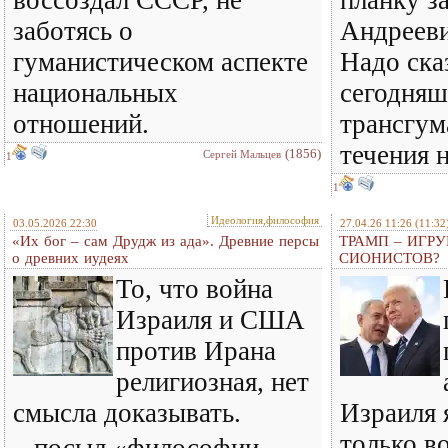
воссоздал СССР, не
планку з
заботясь о
Андрееви
гуманистическом аспекте
Надо сказ
национальных
сегодняш
отношений.
трансгум
течения 
(1856)
Сергей Мальцев
1
1
Идеология,философия
03.05.2026 22:30
27.04.26 11:26
(11:32
«Их бог – сам Друдж из ада». Древние персы
ТРАМП – ИГР
о древних иудеях
СИОНИСТОВ?
То, что война
Израиля и США
против Ирана
религиозная, нет
смысла доказывать.
Израиля 
только в