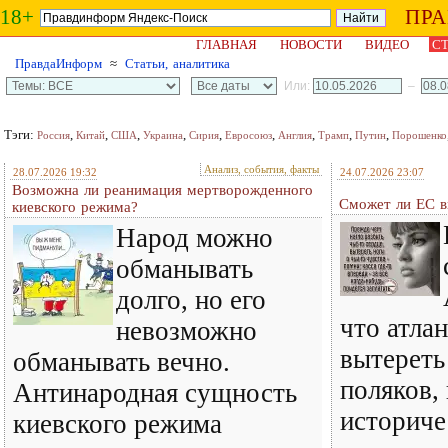
18+
ПР
ГЛАВНАЯ
НОВОСТИ
ВИДЕО
СТ
ПравдаИнформ
≈
Статьи, аналитика
Или:
–
Тэги:
,
,
,
,
,
,
,
,
,
Россия
Китай
США
Украина
Сирия
Евросоюз
Англия
Трамп
Путин
Порошенко
Анализ, события, факты
28.07.2026 19:32
24.07.2026 23:07
Возможна ли реанимация мертворожденного
Сможет ли ЕС в
киевского режима?
Народ можно
обманывать
долго, но его
что атла
невозможно
вытереть
обманывать вечно.
поляков,
Антинародная сущность
историче
киевского режима