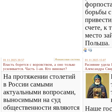
форпост
борьбы с
привести
счете, к 
место за
Польша.
Финансовая система
01.11.2025 20:57
01.11.2025 15:07
Власть борется с воровством, а оно только
Расияние удела
усиливается. Часть 1-ая. Кто виноват?
Александра Сви
На протяжении столетий
в России самыми
актуальными вопросами,
выносимыми на суд
общественности являются
Наше гос