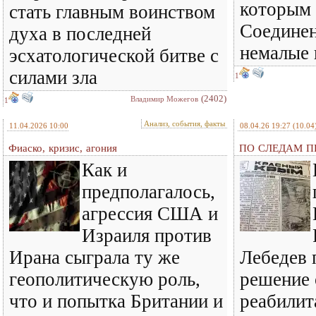
которым 
стать главным воинством
Соедине
духа в последней
немалые
эсхатологической битве с
силами зла
1
(2402)
Владимир Можегов
1
Анализ, события, факты
11.04.2026 10:00
08.04.26 19:27
(10.04
Фиаско, кризис, агония
ПО СЛЕДАМ ПР
Как и
предполагалось,
агрессия США и
Израиля против
Ирана сыграла ту же
Лебедев 
геополитическую роль,
решение 
что и попытка Британии и
реабилит