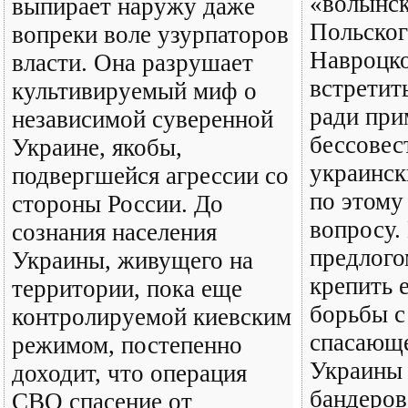
«волынск
выпирает наружу даже
Польског
вопреки воле узурпаторов
Навроцко
власти. Она разрушает
встретит
культивируемый миф о
ради при
независимой суверенной
бессове
Украине, якобы,
украинс
подвергшейся агрессии со
по этому
стороны России. До
вопросу.
сознания населения
предлого
Украины, живущего на
крепить 
территории, пока еще
борьбы с
контролируемой киевским
спасающе
режимом, постепенно
Украины 
доходит, что операция
бандеров
СВО спасение от