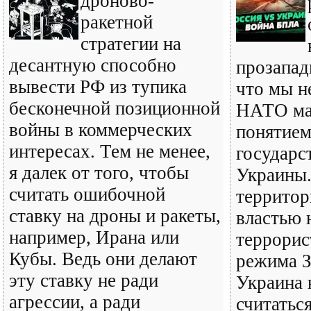
дроново-
ракетной
стратегии на
десантную способно
прозапад
вывести РФ из тупика
что мы н
бесконечной позиционной
НАТО ма
войны в коммерческих
понятием
интересах. Тем не менее,
государс
я далек от того, чтобы
Украины.
считать ошибочной
территор
ставку на дроны и ракеты,
властью 
например, Ирана или
террорис
Кубы. Ведь они делают
режима З
эту ставку не ради
Украина 
агрессии, а ради
считатьс