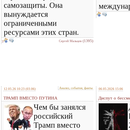
самозащиты. Она
междунар
вынуждается
ограниченными
ресурсами этих стран.
(1395)
Сергей Мальцев
3
Анализ, события, факты
12.05.26 10:23
(03.06)
06.05.2026 15:06
ТРАМП ВМЕСТО ПУТИНА
Диспут о бессм
Чем бы занялся
российский
Трамп вместо