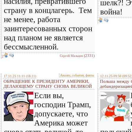
насилия, превратившего
шелк?! Э
страну в концлагерь. Тем
война!
не менее, работа
заинтересованных сторон
над планом не является
бессмысленной.
(2331)
Сергей Мальцев
2
Анализ, события, факты
17.11.25 11:11
(18.11)
12.11.25 09:50
(09:52
ОБРАЩЕНИЕ К ПРЕЗИДЕНТУ АМЕРИКИ,
Польша между б
ДЕЛАЮЩЕМУ СТРАНУ СНОВА ВЕЛИКОЙ
дебандеризацие
Если вы,
господин Трамп,
допускаете, что
Америка может