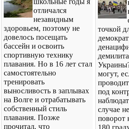
школьные годы я
отличался
незавидным
здоровьем, поэтому не
точкой д
довелось посещать
демократ
бассейн и освоить
денацифи
спортивную технику
демилита
плавания. Но в 16 лет стал
Украины
самостоятельно
могут, ес
тренировать
проводит
выносливость в заплывах
под конт
на Волге и отрабатывать
наблюдат
собственный стиль
случае н
плавания. Позже
поворот н
прочитал, что
180 град