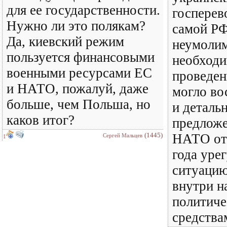
для ее государственности.
госперев
Нужно ли это полякам?
самой РФ
Да, киевский режим
неумолим
пользуется финансовыми
необход
военными ресурсами ЕС
проведен
и НАТО, пожалуй, даже
могло во
больше, чем Польша, но
и деталь
каков итог?
предложе
(1445)
НАТО от 
Сергей Мальцев
1
года уре
ситуацию
внутри н
политич
средства