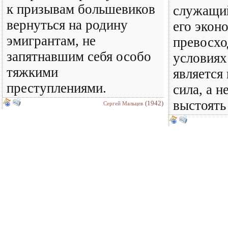
к призывам большевиков
служащи
вернуться на родину
его экон
эмигрантам, не
превосхо
запятнавшим себя особо
условиях
тяжкими
является
преступлениями.
сила, а н
выстоять
(1942)
Сергей Мальцев