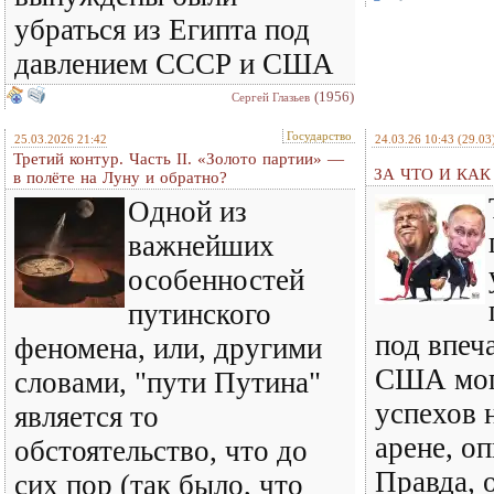
убраться из Египта под
давлением СССР и США
(1956)
Сергей Глазьев
Государство
25.03.2026 21:42
24.03.26 10:43
(29.03
Третий контур. Часть II. «Золото партии» —
ЗА ЧТО И КА
в полёте на Луну и обратно?
Одной из
важнейших
особенностей
путинского
под впеч
феномена, или, другими
США мог
словами, "пути Путина"
успехов 
является то
арене, оп
обстоятельство, что до
Правда, о
сих пор (так было, что