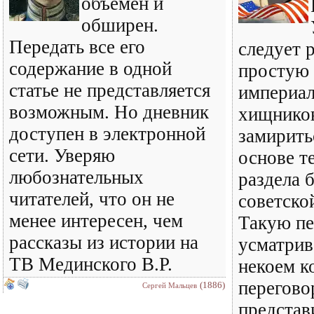
объемен и
обширен.
Передать все его
следует 
содержание в одной
простую 
статье не представляется
империал
возможным. Но дневник
хищнико
доступен в электронной
замирить
сети. Уверяю
основе т
любознательных
раздела 
читателей, что он не
советско
менее интересен, чем
Такую пе
рассказы из истории на
усматрив
ТВ Мединского В.Р.
некоем к
перегово
(1886)
Сергей Мальцев
представ