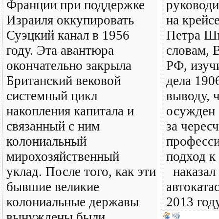
Франции при поддержке
руководи
Израиля оккупировать
на крейс
Суэцкий канал в 1956
Петра Шм
году. Эта авантюра
словам, 
окончательно закрыла
РФ, изуч
Британский вековой
дела 190
системный цикл
выводу, 
накопления капитала и
осужден 
связанный с ним
за черес
колониальный
професс
мирохозяйственный
подход к
уклад. После того, как эти
наказал 
бывшие великие
автоката
колониальные державы
2013 год
вынуждены были