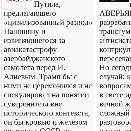
Путила,
предлагающего
АВЕРЬЯН
«цивилизованный развод»
разрабат
Пашиняну и
трансгум
извиняющегося за
антисист
авиакатастрофу
контркул
азербайджанского
пересека
самолета перед И.
Но сегод
Алиевым. Трамп бы с
случай: к
ними не церемонился и не
вопроса
спекулировал на понятии
в свете 
суверенитета вне
вечной ж
исторического контекста,
сложный
он бы кровью и железом
разговор