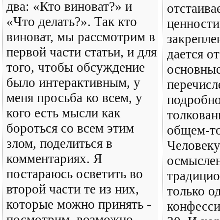
два: «Кто виноват?» и
отстаива
«Что делать?». Так кто
ценности,
виноват, мы рассмотрим в
закрепле
первой части статьи, и для
дается о
того, чтобы обсуждение
основные
было интерактивным, у
перечисл
меня просьба ко всем, у
подробно
кого есть мысли как
толкован
бороться со всем этим
общем-то
злом, поделиться в
Человеку
комментариях. Я
осмысле
постараюсь осветить во
традицио
второй части те из них,
только о
которые можно принять -
конфесси
посмотрим, возможно