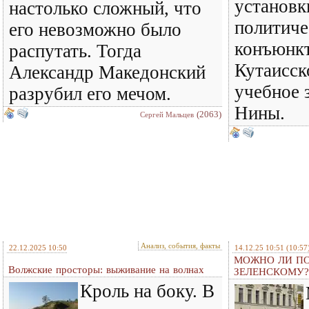
установк
настолько сложный, что
политич
его невозможно было
конъюнкт
распутать. Тогда
Кутаисск
Александр Македонский
учебное 
разрубил его мечом.
Нины.
(2063)
Сергей Мальцев
Анализ, события, факты
22.12.2025 10:50
14.12.25 10:51
(10:57
МОЖНО ЛИ ПО
Волжские просторы: выживание на волнах
ЗЕЛЕНСКОМУ?
Кроль на боку. В