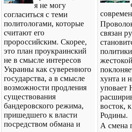
я не могу
современ
согласиться с теми
политологами, которые
Проволок
считают его
связан р
пророссийским. Скорее,
становит
это план проукраинский
политики
не в смысле интересов
жестокой
Украины как суверенного
поклоняе
государства, а в смысле
хунта и 
возможности продления
уповает
существования
расшири
бандеровского режима,
восток, 
пришедшего к власти
Родины.
посредством обмана и
А смена 