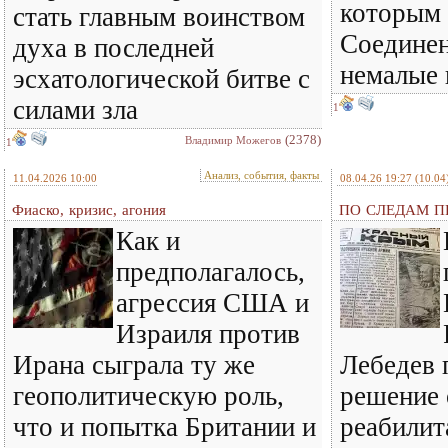
которым 
стать главным воинством
Соедине
духа в последней
немалые
эсхатологической битве с
силами зла
1
(2378)
Владимир Можегов
1
Анализ, события, факты
11.04.2026 10:00
08.04.26 19:27
(10.04
Фиаско, кризис, агония
ПО СЛЕДАМ ПР
Как и
предполагалось,
агрессия США и
Израиля против
Ирана сыграла ту же
Лебедев 
геополитическую роль,
решение 
что и попытка Британии и
реабилит