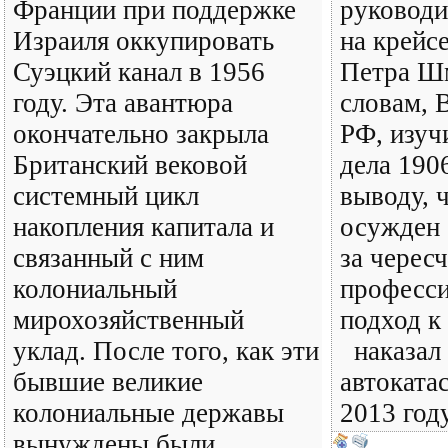
Франции при поддержке
руководи
Израиля оккупировать
на крейс
Суэцкий канал в 1956
Петра Шм
году. Эта авантюра
словам, 
окончательно закрыла
РФ, изуч
Британский вековой
дела 190
системный цикл
выводу, 
накопления капитала и
осужден 
связанный с ним
за черес
колониальный
професс
мирохозяйственный
подход к
уклад. После того, как эти
наказал 
бывшие великие
автоката
колониальные державы
2013 год
вынуждены были