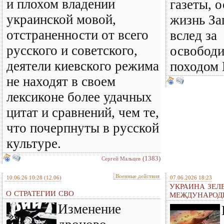
и плохом владении
газеты, 
украинской мовой,
жизнь За
отстраненности от всего
вслед за
русского и советского,
освобод
деятели киевского режима
походом 
не находят в своем
лексиконе более удачных
цитат и сравнений, чем те,
что почерпнуты в русской
культуре.
(1383)
Сергей Мальцев
Военные действия
10.06.26 10:28
(12.06)
07.06.2026 18:23
УКРАИНА ЗЕЛ
О СТРАТЕГИИ СВО
МЕЖДУНАРОД
Изменение