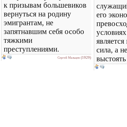
к призывам большевиков
служащи
вернуться на родину
его экон
эмигрантам, не
превосхо
запятнавшим себя особо
условиях
тяжкими
является
преступлениями.
сила, а н
выстоять
(1929)
Сергей Мальцев