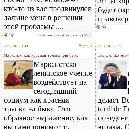
30. И хо
кто-то из вас продвинулся
будет ок
дальше меня в решении
правовер
этой проблемы ....
(2866)
Скобликов Евгений Андреевич
8
Культура
27.10.2025 11:49
22.10.2025 12:32
Марксизм как красная тряпка для быка
Сколько же може
Марксистско-
ленинское учение
воздействует на
сегодняшний
социум как красная
делает В
тряпка на быка. Это
terrible 
образное выражение, как
поведени
вы сами понимаете,
эгоизм. С