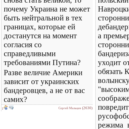
снова стать великой, то
польский
почему Украина не может
Навроцки
быть нейтральной в тех
сторонн
границах, которые ей
дебандер
достанутся на момент
а премье
согласия со
сторонн
справедливыми
бандериз
требованиями Путина?
уходит о
обязать 
Разве величие Америки
волынск
зависит от украинских
"высоким
бандеровцев, а не от вас
соображе
самих?
повредит
(2630)
Сергей Мальцев
1
русофобс
режима в