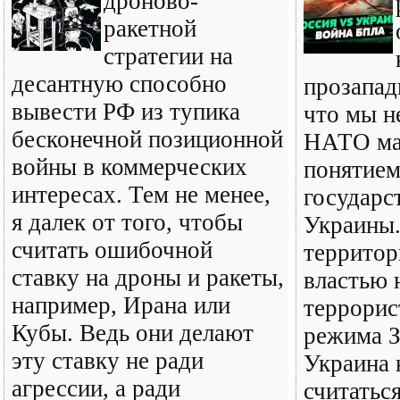
дроново-
ракетной
стратегии на
десантную способно
прозапад
вывести РФ из тупика
что мы н
бесконечной позиционной
НАТО ма
войны в коммерческих
понятием
интересах. Тем не менее,
государс
я далек от того, чтобы
Украины.
считать ошибочной
территор
ставку на дроны и ракеты,
властью 
например, Ирана или
террорис
Кубы. Ведь они делают
режима З
эту ставку не ради
Украина 
агрессии, а ради
считатьс