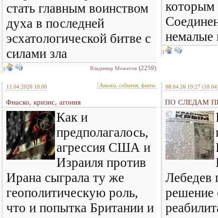
которым 
стать главным воинством
Соедине
духа в последней
немалые
эсхатологической битве с
силами зла
1
(2259)
Владимир Можегов
1
Анализ, события, факты
11.04.2026 10:00
08.04.26 19:27
(10.04
Фиаско, кризис, агония
ПО СЛЕДАМ ПР
Как и
предполагалось,
агрессия США и
Израиля против
Ирана сыграла ту же
Лебедев 
геополитическую роль,
решение 
что и попытка Британии и
реабилит