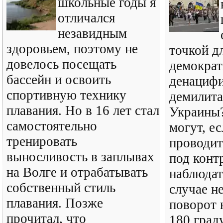
школьные годы я
отличался
незавидным
здоровьем, поэтому не
точкой д
довелось посещать
демократ
бассейн и освоить
денацифи
спортивную технику
демилита
плавания. Но в 16 лет стал
Украины
самостоятельно
могут, ес
тренировать
проводит
выносливость в заплывах
под конт
на Волге и отрабатывать
наблюдат
собственный стиль
случае н
плавания. Позже
поворот н
прочитал, что
180 град