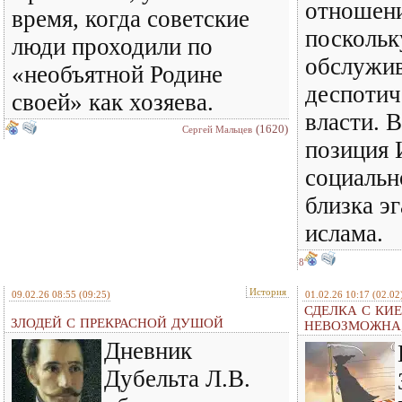
отношени
время, когда советские
поскольк
люди проходили по
обслужив
«необъятной Родине
деспотич
своей» как хозяева.
власти. 
(1620)
Сергей Мальцев
позиция 
социальн
близка э
ислама.
8
История
09.02.26 08:55
(09:25)
01.02.26 10:17
(02.02
СДЕЛКА С КИ
ЗЛОДЕЙ С ПРЕКРАСНОЙ ДУШОЙ
НЕВОЗМОЖНА,
Дневник
Дубельта Л.В.