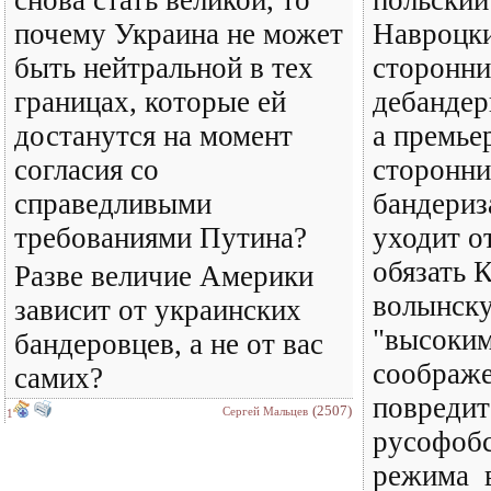
снова стать великой, то
польский
почему Украина не может
Навроцки
быть нейтральной в тех
сторонн
границах, которые ей
дебандер
достанутся на момент
а премье
согласия со
сторонн
справедливыми
бандериз
требованиями Путина?
уходит о
обязать 
Разве величие Америки
волынск
зависит от украинских
"высоким
бандеровцев, а не от вас
соображе
самих?
повредит
(2507)
Сергей Мальцев
1
русофобс
режима в