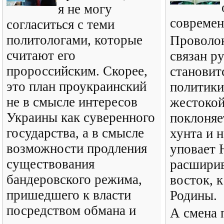
я не могу
современ
согласиться с теми
политологами, которые
Проволок
считают его
связан р
пророссийским. Скорее,
становит
это план проукраинский
политики
не в смысле интересов
жестокой
Украины как суверенного
поклоняе
государства, а в смысле
хунта и 
возможности продления
уповает
существования
расшири
бандеровского режима,
восток, 
пришедшего к власти
Родины.
посредством обмана и
А смена 