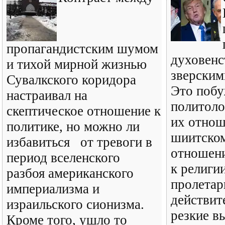
пропагандистским шумом
духовенс
и тихой мирной жизнью
зверским
Сувалкского коридора
Это побу
настраивал на
политоло
скептическое отношение к
их отнош
политике, но можно ли
шиитском
избавиться от тревоги в
отношени
период вселенского
к религи
разбоя американского
пролетар
империализма и
действит
израильского сионизма.
резкие в
Кроме того, ушло то