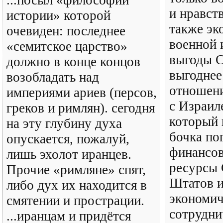
...посыл «философии
и нравст
истории» которой
также эк
очевиден: последнее
военной 
«семитское царство»
выгоды 
должно в конце концов
выгоднее
возобладать над
отношен
империями ариев (персов,
с Израил
греков и римлян). сегодня
который 
на эту глубину духа
бочка по
опускается, пожалуй,
финансов
лишь эхолот иранцев.
ресурсы
Прочие «римляне» спят,
Штатов и
либо дух их находится в
экономич
смятении и прострации.
сотрудни
...иранцам и придётся