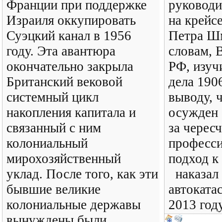
Франции при поддержке
руководи
Израиля оккупировать
на крейс
Суэцкий канал в 1956
Петра Шм
году. Эта авантюра
словам, 
окончательно закрыла
РФ, изуч
Британский вековой
дела 190
системный цикл
выводу, 
накопления капитала и
осужден 
связанный с ним
за черес
колониальный
професс
мирохозяйственный
подход к
уклад. После того, как эти
наказал 
бывшие великие
автоката
колониальные державы
2013 год
вынуждены были