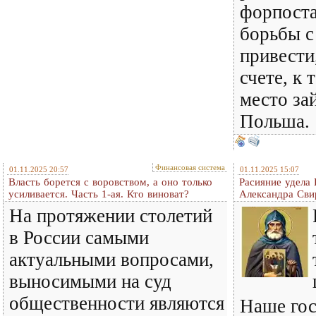
форпост
борьбы с
привести
счете, к 
место за
Польша.
Финансовая система
01.11.2025 20:57
01.11.2025 15:07
Власть борется с воровством, а оно только
Расияние удела
усиливается. Часть 1-ая. Кто виноват?
Александра Сви
На протяжении столетий
в России самыми
актуальными вопросами,
выносимыми на суд
общественности являются
Наше гос