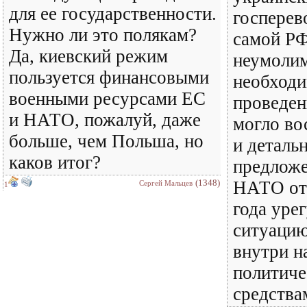
для ее государственности.
госперев
Нужно ли это полякам?
самой РФ
Да, киевский режим
неумолим
пользуется финансовыми
необход
военными ресурсами ЕС
проведен
и НАТО, пожалуй, даже
могло во
больше, чем Польша, но
и деталь
каков итог?
предложе
(1348)
НАТО от 
Сергей Мальцев
1
года уре
ситуацию
внутри н
политич
средства