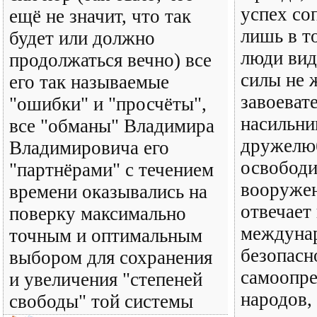
успех со
ещё не значит, что так
лишь в т
будет или должно
люди вид
продолжаться вечно) все
силы не 
его так называемые
завоеват
"ошибки" и "просчёты",
насильни
все "обманы" Владимира
дружелю
Владимировича его
освободи
"партнёрами" с течением
вооруже
времени оказывались на
отвечает
поверку максимально
междуна
точным и оптимальным
безопасн
выбором для сохранения
самоопре
и увеличения "степеней
народов,
свободы" той системы