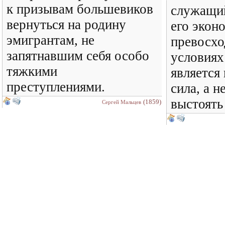
к призывам большевиков
служащи
вернуться на родину
его экон
эмигрантам, не
превосхо
запятнавшим себя особо
условиях
тяжкими
является
преступлениями.
сила, а н
выстоять
(1859)
Сергей Мальцев