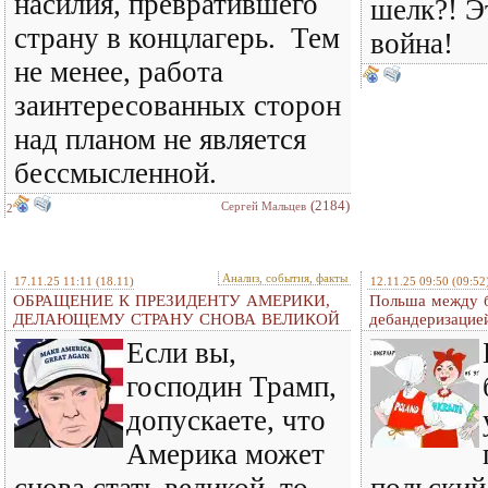
насилия, превратившего
шелк?! Э
страну в концлагерь. Тем
война!
не менее, работа
заинтересованных сторон
над планом не является
бессмысленной.
(2184)
Сергей Мальцев
2
Анализ, события, факты
17.11.25 11:11
(18.11)
12.11.25 09:50
(09:52
ОБРАЩЕНИЕ К ПРЕЗИДЕНТУ АМЕРИКИ,
Польша между б
ДЕЛАЮЩЕМУ СТРАНУ СНОВА ВЕЛИКОЙ
дебандеризацие
Если вы,
господин Трамп,
допускаете, что
Америка может