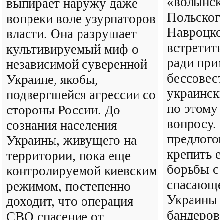
«волынск
выпирает наружу даже
Польског
вопреки воле узурпаторов
Навроцко
власти. Она разрушает
встретит
культивируемый миф о
ради при
независимой суверенной
бессове
Украине, якобы,
украинс
подвергшейся агрессии со
по этому
стороны России. До
вопросу.
сознания населения
предлого
Украины, живущего на
крепить 
территории, пока еще
борьбы с
контролируемой киевским
спасающе
режимом, постепенно
Украины 
доходит, что операция
бандеров
СВО спасение от