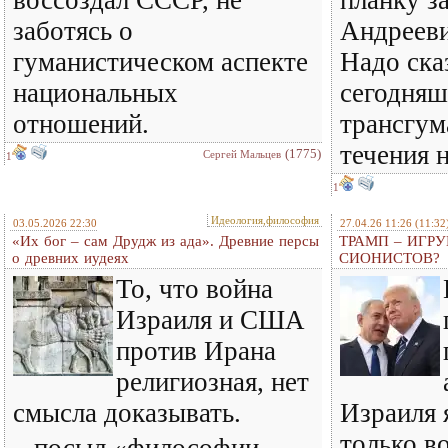
воссоздал СССР, не
планку з
заботясь о
Андрееви
гуманистическом аспекте
Надо сказ
национальных
сегодняш
отношений.
трансгум
течения 
(1775)
Сергей Мальцев
1
1
Идеология,философия
03.05.2026 22:30
27.04.26 11:26
(11:32
«Их бог – сам Друдж из ада». Древние персы
ТРАМП – ИГР
о древних иудеях
СИОНИСТОВ?
То, что война
Израиля и США
против Ирана
религиозная, нет
смысла доказывать.
Израиля 
только в