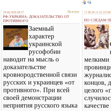
Культура
20.06.2026 08:17
17.06.26 11:22
(23.06
РФ-УКРАИНА: ДОКАЗАТЕЛЬСТВО ОТ
ПО СЛЕДАМ ПР
ПРОТИВНОГО
Заемный
характер
украинской
русофобии
наводит на мысль о
мелкими 
доказательстве
провинц
кровнородственной связи
журналис
русских и украинцев «от
концов, 
противного». При всей
целого «
своей демонстрации
случилось
неприятия русского языка
качестве