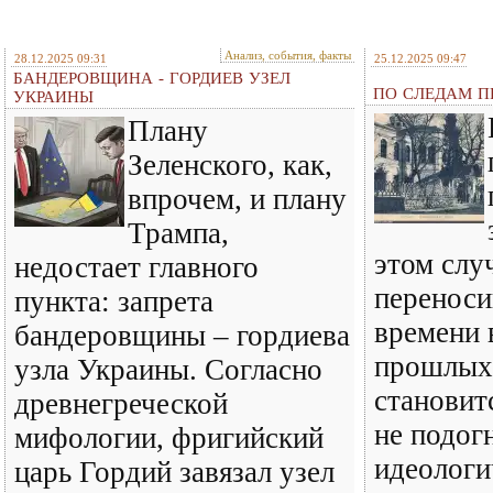
Анализ, события, факты
28.12.2025 09:31
25.12.2025 09:47
БАНДЕРОВЩИНА - ГОРДИЕВ УЗЕЛ
ПО СЛЕДАМ ПР
УКРАИНЫ
Плану
Зеленского, как,
впрочем, и плану
Трампа,
этом слу
недостает главного
перенос
пункта: запрета
времени 
бандеровщины – гордиева
прошлых 
узла Украины. Согласно
становит
древнегреческой
не подог
мифологии, фригийский
идеологи
царь Гордий завязал узел