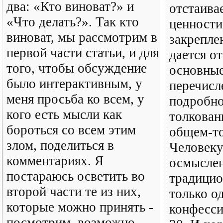
два: «Кто виноват?» и
отстаива
«Что делать?». Так кто
ценности,
виноват, мы рассмотрим в
закрепле
первой части статьи, и для
дается о
того, чтобы обсуждение
основные
было интерактивным, у
перечисл
меня просьба ко всем, у
подробно
кого есть мысли как
толкован
бороться со всем этим
общем-то
злом, поделиться в
Человеку
комментариях. Я
осмысле
постараюсь осветить во
традицио
второй части те из них,
только о
которые можно принять -
конфесси
посмотрим, возможно