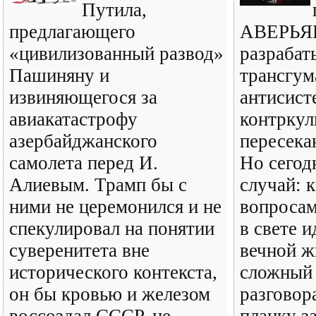
Путила,
предлагающего
АВЕРЬЯН
«цивилизованный развод»
разрабат
Пашиняну и
трансгум
извиняющегося за
антисист
авиакатастрофу
контркул
азербайджанского
пересека
самолета перед И.
Но сегод
Алиевым. Трамп бы с
случай: к
ними не церемонился и не
вопроса
спекулировал на понятии
в свете 
суверенитета вне
вечной ж
исторического контекста,
сложный
он бы кровью и железом
разговор