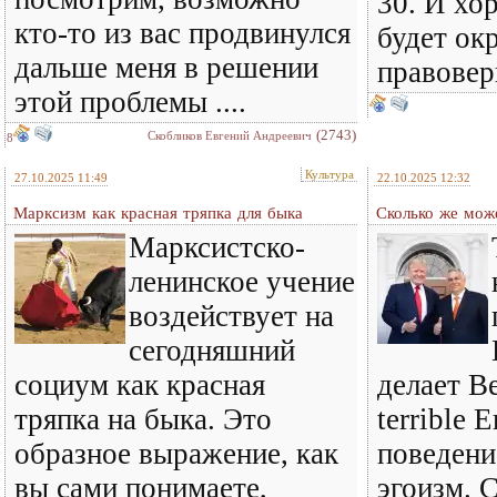
30. И хо
кто-то из вас продвинулся
будет ок
дальше меня в решении
правовер
этой проблемы ....
(2743)
Скобликов Евгений Андреевич
8
Культура
27.10.2025 11:49
22.10.2025 12:32
Марксизм как красная тряпка для быка
Сколько же може
Марксистско-
ленинское учение
воздействует на
сегодняшний
социум как красная
делает В
тряпка на быка. Это
terrible 
образное выражение, как
поведени
вы сами понимаете,
эгоизм. С