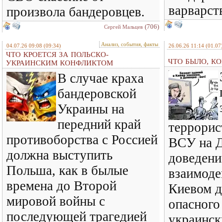
варварст
произвола бандеровцев.
(706)
Сергей Мальцев
Анализ, события, факты
04.07.26 09:08
(09:34)
26.06.26 11:14
(01.07
ЧТО КРОЕТСЯ ЗА ПОЛЬСКО-
ЧТО БЫЛО, КО
УКРАИНСКИМ КОНФЛИКТОМ
В случае краха
бандеровской
Украины на
передний край
террорис
противоборства с Россией
ВСУ на Д
должна выступить
доведени
Польша, как в былые
взаимод
времена до Второй
Киевом д
мировой войны с
опасного
последующей трагедией
украинск