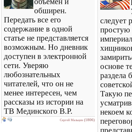
объемен и
обширен.
Передать все его
следует 
содержание в одной
простую 
статье не представляется
империал
возможным. Но дневник
хищнико
доступен в электронной
замирить
сети. Уверяю
основе т
любознательных
раздела 
читателей, что он не
советско
менее интересен, чем
Такую пе
рассказы из истории на
усматрив
ТВ Мединского В.Р.
некоем к
перегово
(1806)
Сергей Мальцев
представ