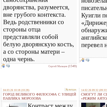
новозела
дворянства, разумеется,
писатель
вне грубого контекста.
Куигли п
Ведь родственники со
«Дирижер
стороны отца
обнаружи
представляли собой
английск
белую дворянскую кость,
перевел 
а со стороны матери –
одна чернь.
1
(1549)
Сергей Мальцев
Культура
04.03.26 10:18
(10:28)
14.02.26 09:32
(09:33
ГОРОД ВЕЛИКОГО ФИЛОСОФА С УЛИЦЕЙ
СМОГУТ ЛИ С
ПАВЛИКА МОРОЗОВА
«РЕЖИМ АЯТО
Контраст между