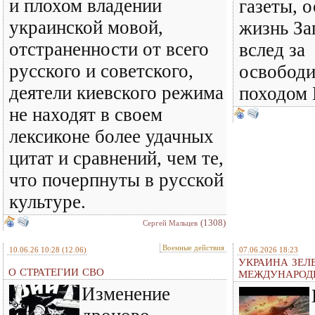
и плохом владении
газеты, 
украинской мовой,
жизнь За
отстраненности от всего
вслед за
русского и советского,
освобод
деятели киевского режима
походом 
не находят в своем
лексиконе более удачных
цитат и сравнений, чем те,
что почерпнуты в русской
культуре.
(1308)
Сергей Мальцев
Военные действия
10.06.26 10:28
(12.06)
07.06.2026 18:23
УКРАИНА ЗЕЛ
О СТРАТЕГИИ СВО
МЕЖДУНАРОД
Изменение