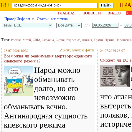
18+
ПР
ГЛАВНАЯ
НОВОСТИ
ВИДЕО
СТ
ПравдаИнформ
≈
Статьи, аналитика
Или:
–
Тэги:
,
,
,
,
,
,
,
,
,
Россия
Китай
США
Украина
Сирия
Евросоюз
Англия
Трамп
Путин
Порошенко
Анализ, события, факты
28.07.2026 19:32
24.07.2026 23:07
Возможна ли реанимация мертворожденного
Сможет ли ЕС в
киевского режима?
Народ можно
обманывать
долго, но его
что атла
невозможно
вытереть
обманывать вечно.
поляков,
Антинародная сущность
историче
киевского режима