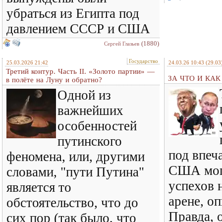
убраться из Египта под
давлением СССР и США
(1880)
Сергей Глазьев
Государство
25.03.2026 21:42
24.03.26 10:43
(29.03
Третий контур. Часть II. «Золото партии» —
ЗА ЧТО И КА
в полёте на Луну и обратно?
Одной из
важнейших
особенностей
путинского
под впеч
феномена, или, другими
США мог
словами, "пути Путина"
успехов 
является то
арене, оп
обстоятельство, что до
Правда, о
сих пор (так было, что