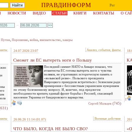
ПРАВДИНФОРМ
Рег
Я
НОВОСТИ
ВИДЕО
СТАТЬИ
КНИГИ
КОНТАКТЫ
О СА
–
,
,
,
,
,
Путин
Порошенко
война
вмешательство
хакеры
факты
Анализ, события, факты
24.07.2026 23:07
18.
Сможет ли ЕС вытереть ноги о Польшу
К
Последний саммит НАТО в Анкаре показал, что
ожно
атлантисты ЕС готовы вытереть ноги о чувства
поляков, не утративших историческую память о
ки
«волынской резне». Польского президента
Навроцкого принудили встретиться с Зеленским ради
примирения с бессовестным украинским нуворишем
роны
по этому болезненному вопросу. И, конечно, под предлогом
его
необходимости крепить единый фронт борьбы с Россией, спасающей
ким
население Украины от бандеровского варварства.
вола
1
(745)
Сергей Мальцев
(631)
факты
Военные действия
26.06.26 11:14
(01.07)
20.
ЧТО БЫЛО, КОГДА НЕ БЫЛО СВО?
«О