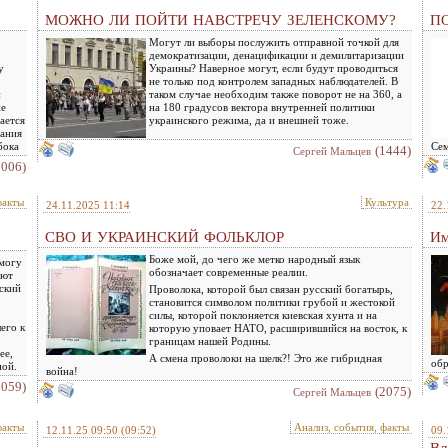
МОЖНО ЛИ ПОЙТИ НАВСТРЕЧУ ЗЕЛЕНСКОМУ?
ПО
Могут ли выборы послужить отправной точкой для
демократизации, денацификации и демилитаризации
у
Украины? Наверное могут, если будут проводиться
не только под контролем западных наблюдателей. В
и
таком случае необходим также поворот не на 360, а
же
на 180 градусов вектора внутренней политики
ается
украинского режима, да и внешней тоже.
вания
бока
Се
(1444)
Сергей Мальцев
2006)
факты
Культура
24.11.2025 11:14
22.
СВО И УКРАИНСКИЙ ФОЛЬКЛОР
Им
Боже мой, до чего же метко народный язык
 могу
обозначает современные реалии.
ают
нский
Проволока, которой был связан русский богатырь,
становится символом политики грубой и жестокой
силы, которой поклоняется киевская хунта и на
его к
которую уповает НАТО, расширившийся на восток, к
границам нашей Родины.
ее,
А смена проволоки на шелк?! Это же гибридная
обр
ной.
война!
2059)
(2075)
Сергей Мальцев
факты
Анализ, события, факты
12.11.25 09:50
(09:52)
09.