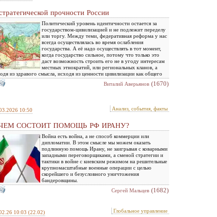
стратегической прочности России
Политический уровень идентичности остается за
государством-цивилизацией и не подлежит переделу
или торгу. Между теми, федеративная реформа у нас
всегда осуществлялась во время ослабления
государства. А её надо осуществлять в тот момент,
когда государство сильное, потому что только это
даст возможность строить его не в угоду интересам
местных этнократий, или региональных кланов, а
одя из здравого смысла, исходя из ценности цивилизации как общего
(1670)
Виталий Аверьянов
Анализ, события, факты
03.2026 10:50
 ЧЕМ СОСТОИТ ПОМОЩЬ РФ ИРАНУ?
Война есть война, а не способ коммерции или
дипломатии. В этом смысле мы можем оказать
подлинную помощь Ирану, не заигрывая с коварными
западными переговорщиками, а сменой стратегии и
тактики в войне с киевским режимом на решительные
крупномасштабные военные операции с целью
скорейшего и безусловного уничтожения
бандеровщины.
(1682)
Сергей Мальцев
Глобальное управление
02.26 10:03
(22.02)