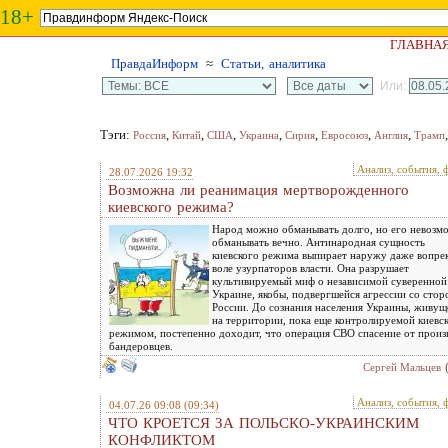
18+
ГЛАВНА
ПравдаИнформ
≈
Статьи, аналитика
Или:
Тэги:
,
,
,
,
,
,
,
Россия
Китай
США
Украина
Сирия
Евросоюз
Англия
Трамп
Анализ, события, 
28.07.2026 19:32
Возможна ли реанимация мертворожденного
киевского режима?
Народ можно обманывать долго, но его невозм
обманывать вечно. Антинародная сущность
киевского режима выпирает наружу даже вопре
воле узурпаторов власти. Она разрушает
культивируемый миф о независимой суверенной
Украине, якобы, подвергшейся агрессии со сто
России. До сознания населения Украины, живущ
на территории, пока еще контролируемой киевс
режимом, постепенно доходит, что операция СВО спасение от произ
бандеровцев.
Сергей Мальцев
Анализ, события, 
04.07.26 09:08
(09:34)
ЧТО КРОЕТСЯ ЗА ПОЛЬСКО-УКРАИНСКИМ
КОНФЛИКТОМ