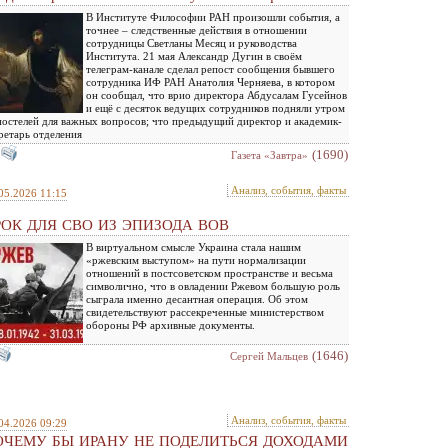
В Институте Философии РАН произошли события, а
точнее – следственные действия в отношении
сотрудницы Светланы Месяц и руководства
Института. 21 мая Александр Дугин в своём
телеграм-канале сделал репост сообщения бывшего
сотрудника ИФ РАН Анатолия Черняева, в котором
он сообщал, что врио директора Абдусалам Гусейнов
и ещё с десяток ведущих сотрудников подняли утром
постелей для важных вопросов; что предыдущий директор и академик-
ретарь отделения
(1690)
Газета «Завтра»
Анализ, события, факты
05.2026 11:15
РОК ДЛЯ СВО ИЗ ЭПИЗОДА ВОВ
В виртуальном смысле Украина стала нашим
«ржевским выступом» на пути нормализации
отношений в постсоветском пространстве и весьма
символично, что в овладении Ржевом большую роль
сыграла именно десантная операция. Об этом
свидетельствуют рассекреченные министерством
обороны РФ архивные документы.
(1646)
Сергей Мальцев
Анализ, события, факты
04.2026 09:29
ОЧЕМУ БЫ ИРАНУ НЕ ПОДЕЛИТЬСЯ ДОХОДАМИ