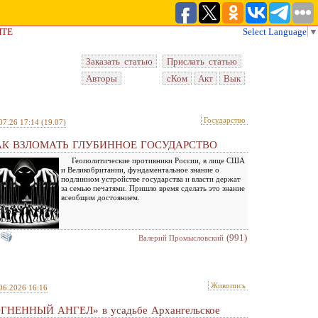
ЙТЕ
Select Language
▼
Заказать статью
Прислать статью
Авторы
сКом
Акт
Вык
Государство
07.26 17:14
(19.07)
АК ВЗЛОМАТЬ ГЛУБИННОЕ ГОСУДАРСТВО
Геополитические противники России, в лице США
и Великобритании, фундаментальное знание о
подлинном устройстве государства и власти держат
за семью печатями. Пришло время сделать это знание
всеобщим достоянием.
(991)
Валерий Промысловский
Живопись
06.2026 16:16
ГНЕННЫЙ АНГЕЛ» в усадьбе Архангельское