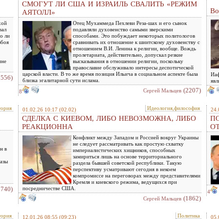
СМОГУТ ЛИ США И ИЗРАИЛЬ СВАЛИТЬ «РЕЖИМ
Во
АЯТОЛЛ»
хой
Отец Мухаммеда Пехлеви Реза-шах и его сынок
вал
подавляли духовенство самыми зверскими
о ли
способами. Это побуждает некоторых политологов
збоя
сравнивать их отношение к шиитскому духовенству с
отношением В.И. Ленина к религии, вообще. Вождь
пролетариата, действительно, допускал резкие
ине
высказывания в отношении религии, поскольку
православие обслуживало интересы деспотической
царской власти. В то же время позиция Ильича в социальном аспекте была
Иаф
1556)
близка эгалитарной сути ислама.
явл
(2207)
Сергей Мальцев
8
тория
Идеология,философия
01.02.26 10:17
(02.02)
24.
СДЕЛКА С КИЕВОМ, ЛИБО НЕВОЗМОЖНА, ЛИБО
ПО
РЕАКЦИОННА
О
Конфликт между Западом и Россией вокруг Украины
не следует рассматривать как простую схватку
н в
империалистических хищников, способных
замириться лишь на основе территориального
казы
раздела бывшей советской республики. Такую
перспективу усматривают сегодня в некоем
компромиссе на переговорах между представителями
Кремля и киевского режима, ведущихся при
1740)
посредничестве США.
4
(1862)
Сергей Мальцев
тория
Политика
12.01.26 08:55
(09:23)
05.