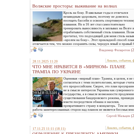
Волжские просторы: выживание на волнах
Кроль на боку. В школьные годы я отличался
незавидным здоровьем, поэтому не довелось
посещать бассейн и освоить спортивную техник
плавания. Но в 16 лет стал самостоятельно
тренировать выносливость в заплывах на Волге 
отрабатывать собственный стиль плавания. Поз
прочитал, что подходящий для меня стиль назыв
«кролем на боку». Этот прикладной способ пла
отличается тем, что можно сохранять силы, чередуя левый и правый 
(
Владимир Филаретов
5
Анализ, события, 
28.11.2025 11:20
ЧТО МНЕ НРАВИТСЯ В «МИРНОМ» ПЛАНЕ
ТРАМПА ПО УКРАИНЕ
Оценивая «мирный план» Трампа, в целом, я не
согласиться с теми политологами, которые счит
его пророссийским. Скорее, это план проукраи
не в смысле интересов Украины как суверенного
государства, а в смысле возможности продления
существования бандеровского режима, пришедш
власти посредством обмана и насилия,
превратившего страну в концлагерь. Тем не мен
работа заинтересованных сторон над планом не является бессмыслен
(
Сергей Мальцев
2
Анализ, события, 
17.11.25 11:11
(18.11)