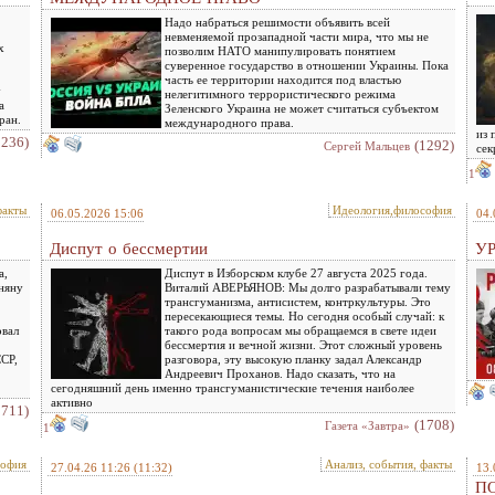
Надо набраться решимости объявить всей
невменяемой прозападной части мира, что мы не
х
позволим НАТО манипулировать понятием
суверенное государство в отношении Украины. Пока
часть ее территории находится под властью
у
нелегитимного террористического режима
а
Зеленского Украина не может считаться субъектом
ран.
международного права.
из 
1236)
(1292)
Сергей Мальцев
сек
1
факты
Идеология,философия
06.05.2026 15:06
04.
Диспут о бессмертии
У
а,
Диспут в Изборском клубе 27 августа 2025 года.
няну
Виталий АВЕРЬЯНОВ: Мы долго разрабатывали тему
трансгуманизма, антисистем, контркультуры. Это
пересекающиеся темы. Но сегодня особый случай: к
овал
такого рода вопросам мы обращаемся в свете идеи
бессмертия и вечной жизни. Этот сложный уровень
ССР,
разговора, эту высокую планку задал Александр
Андреевич Проханов. Надо сказать, что на
сегодняшний день именно трансгуманистические течения наиболее
активно
1711)
(1708)
Газета «Завтра»
1
софия
Анализ, события, факты
27.04.26 11:26
(11:32)
13.
П