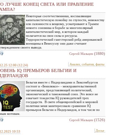
ТО ЛУЧШЕ КОНЕЦ СВЕТА ИЛИ ПРАВЛЕНИЕ
РАМПА?
Некоторые соотечественники, восхваляющие
капиталистическую помойку по глупости, невежеству
или склонности к вещизму, усматривают в Трампе
некоего союзника в борьбе за многополярный
капиталистический мир, в котором каждый
полагается на свои силы и ресурсы.
Террористический гангстерский рейд американской
военщины в Венесуэлу они даже считают
тверждением своего вывода.
(1880)
Сергей Мальцев
Анализ, события, факты
12.25 12:00
(12:24)
РОВЕНЬ IQ ПРЕМЬЕРОВ БЕЛЬГИИ И
ИДЕРЛАНДОВ
Бельгия вместе с Нидерландами и Люксембургом
состоит в «Бенилюксе» - межправительственной
организации, представляющей политический,
экономический и таможенный союз. Это вовсе не
означает тождества IQ руководителей трех
государств. В свете общеевропейской и мировой
политики меня заинтересовало сравнение IQ
премьеров Бельгии и Нидерландов, в том числе по
ным мотивам.
(1526)
Сергей Мальцев
Досье
12.2025 10:53