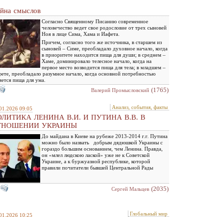
йна смыслов
Согласно Священному Писанию современное
человечество ведет свое родословие от трех сыновей
Ноя в лице Сима, Хама и Иафета.
Причем, согласно того же источника, в старшем из
сыновей – Симе, преобладало духовное начало, когда
в приоритете находится пища для души; в среднем –
Хаме, доминировало телесное начало, когда на
первое место возводится пища для тела; в младшем –
ете, преобладало разумное начало, когда основной потребностью
яется пища для ума.
(1765)
Валерий Промысловский
Анализ, события, факты
01.2026 09:05
ЛИТИКА ЛЕНИНА В.И. И ПУТИНА В.В. В
ТНОШЕНИИ УКРАИНЫ
До майдана в Киеве на рубеже 2013-2014 г.г. Путина
можно было назвать добрым дядюшкой Украины с
гораздо большим основанием, чем Ленина. Правда,
он «млел людскою лаской» уже не к Советской
Украине, а к буржуазной республике, которой
правили почитатели бывшей Центральной Рады
(2035)
Сергей Мальцев
Глобальный мир
01.2026 10:25