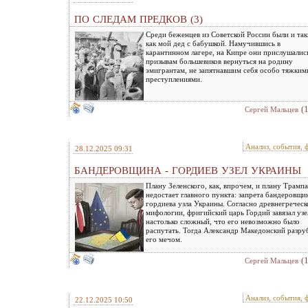
ПО СЛЕДАМ ПРЕДКОВ (3)
Среди беженцев из Советской России были и так
как мой дед с бабушкой. Намучившись в
карантинном лагере, на Кипре они прислушалис
призывам большевиков вернуться на родину
эмигрантам, не запятнавшим себя особо тяжким
преступлениями.
(
Сергей Мальцев
Анализ, события, 
28.12.2025 09:31
БАНДЕРОВЩИНА - ГОРДИЕВ УЗЕЛ УКРАИНЫ
Плану Зеленского, как, впрочем, и плану Трампа
недостает главного пункта: запрета бандеровщи
гордиева узла Украины. Согласно древнегреческ
мифологии, фригийский царь Гордий завязал узе
настолько сложный, что его невозможно было
распутать. Тогда Александр Македонский разру
его мечом.
(
Сергей Мальцев
Анализ, события, 
22.12.2025 10:50