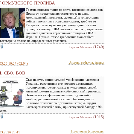
Т ОРМУЗСКОГО ПРОЛИВА
Трампа привлек пункт проекта, касающийся доходов
Ирана от прохождения судов через пролив.
Американский президент, склонный к конвертации
войны и политики в торговые сделки, требует от
Тегерана отстегнуть энную сумму денег от этих
доходов в пользу США взамен полного прекращения
военных действий агрессивного тандема США и
Израиля. Однако. такое требование может быть
влетворено только на определенных условиях.
(1740)
Сергей Мальцев
Анализ, события, факты
03.26 10:27
(02.04)
, СВО, ВОВ
Став на путь национальной унификации населения
Украины, разрушения его кровнородственных
исторических, религиозных и культурных связей,
киевский режим подписал себе смертный приговор.
Этническая унификация не имеет духовной и,
вообще, рациональной основы. Это конвульсии
больного токсичного организма, который щадит
часть кремлевской элиты, присягнувшей Западу в 90-
одах.
(1915)
Сергей Мальцев
Идеология,философия
03.2026 20:41