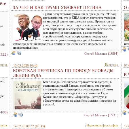
ёте
ЗА ЧТО И КАК ТРАМП УВАЖАЕТ ПУТИНА
О 
Трамп почувствовал уважение к президенту РФ под
впечатлением, что и США могут достигать успехов
на мировой арене, опираясь на силу. Правда, он не
учел, что успех сопутствует силе лишь в том случае,
жно
если люди видят в могуществе силы не жестокость
завоевателей и насильников, а дружелюбие
освободителей, если вооруженная поддержка
отвечает нормам международной безопасности и
самоопределения народов, а применение силы имеет моральный и
исх
ней
нравственный вес.
(1684)
Сергей Мальцев
2322)
тория
Культура
15.03.2026 10:48
07.
КОРОТКАЯ ПЕРЕПИСКА ПО ПОВОДУ БЛОКАДЫ
В
ЛЕНИНГРАДА
ией
Как блокада Ленинграда отражается за бугром, в
х
сознании жителей Запада, особенно, творческой
интеллигенции. Некоторое представление об этом
дала книга новозеландской писательницы Сары
лую
Куигли под названием «Дирижер», которую я
обнаружил в сетях на английском языке и перевел на
русский.
1480)
(1531)
Сергей Мальцев
1
ьтура
Идеология,философия
14.02.26 09:32
(09:33)
12.