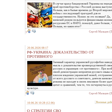
В случае краха бандеровской Украины на перед
край противоборства с Россией должна выступи
Польша, как в былые времена до Второй мирово
войны с последующей трагедией для ее
государственности. Нужно ли это полякам? Да,
киевский режим пользуется финансовыми воен
ресурсами ЕС и НАТО, пожалуй, даже больше, 
Польша, но каков итог?
(
Сергей Мальцев
1
Кул
20.06.2026 08:17
РФ-УКРАИНА: ДОКАЗАТЕЛЬСТВО ОТ
ПРОТИВНОГО
Заемный характер украинской русофобии навод
мысль о доказательстве кровнородственной связ
русских и украинцев «от противного». При все
своей демонстрации неприятия русского языка и
плохом владении украинской мовой, отстраненн
от всего русского и советского, деятели киевско
режима не находят в своем лексиконе более уда
цитат и сравнений, чем те, что почерпнуты в ру
культуре.
(
Сергей Мальцев
Военные дей
10.06.26 10:28
(12.06)
О СТРАТЕГИИ СВО