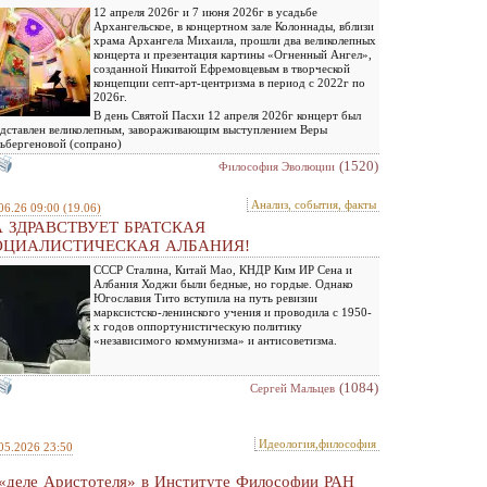
12 апреля 2026г и 7 июня 2026г в усадьбе
Архангельское, в концертном зале Колоннады, вблизи
храма Архангела Михаила, прошли два великолепных
концерта и презентация картины «Огненный Ангел»,
созданной Никитой Ефремовцевым в творческой
концепции септ-арт-центризма в период с 2022г по
2026г.
В день Святой Пасхи 12 апреля 2026г концерт был
дставлен великолепным, завораживающим выступлением Веры
ьбергеновой (сопрано)
(1520)
Философия Эволюции
Анализ, события, факты
06.26 09:00
(19.06)
 ЗДРАВСТВУЕТ БРАТСКАЯ
ОЦИАЛИСТИЧЕСКАЯ АЛБАНИЯ!
СССР Сталина, Китай Мао, КНДР Ким ИР Сена и
Албания Ходжи были бедные, но гордые. Однако
Югославия Тито вступила на путь ревизии
марксистско-ленинского учения и проводила с 1950-
х годов оппортунистическую политику
«независимого коммунизма» и антисоветизма.
(1084)
Сергей Мальцев
Идеология,философия
05.2026 23:50
«деле Аристотеля» в Институте Философии РАН