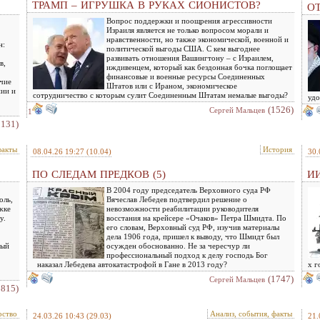
ТРАМП – ИГРУШКА В РУКАХ СИОНИСТОВ?
О
Вопрос поддержки и поощрения агрессивности
Израиля является не только вопросом морали и
нравственности, но также экономической, военной и
н:
политической выгоды США. С кем выгоднее
развивать отношения Вашингтону – с Израилем,
в,
иждивенцем, который как бездонная бочка поглощает
финансовые и военные ресурсы Соединенных
очие
Штатов или с Ираном, экономическое
нии и
сотрудничество с которым сулит Соединенным Штатам немалые выгоды?
удо
(1526)
Сергей Мальцев
1
2131)
факты
История
08.04.26 19:27
(10.04)
30.
ПО СЛЕДАМ ПРЕДКОВ (5)
ИИ
В 2004 году председатель Верховного суда РФ
оль,
Вячеслав Лебедев подтвердил решение о
жке
невозможности реабилитации руководителя
у.
восстания на крейсере «Очаков» Петра Шмидта. По
его словам, Верховный суд РФ, изучив материалы
дела 1906 года, пришел к выводу, что Шмидт был
ный
осужден обоснованно. Не за чересчур ли
профессиональный подход к делу господь Бог
наказал Лебедева автокатастрофой в Гане в 2013 году?
х г
(1747)
Сергей Мальцев
1815)
рство
Анализ, события, факты
24.03.26 10:43
(29.03)
21.