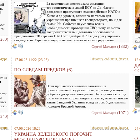
За перемирием последовала эскалация
ний
террористических акций ВСУ на Донбассе и
ть
доведение преступного взаимодействия НАТО с
й
Киевом до уровня, опасного не только для
украинских противников госпереворота, но и для
самой РФ. События неумолимо вели к
ными
необходимости проведения СВО, чему не могло
чем
воспрепятствовать и детально обоснованное
предложение РФ странам НАТО от декабря 2021 года урегулировать
пре
1280)
ситуацию на Украине и внутри на нее политическими средствами.
Кал
(1332)
Сергей Мальцев
ьтура
Анализ, события, факты
17.06.26 11:22
(23.06)
12.
ДА
ПО СЛЕДАМ ПРЕДКОВ (6)
С
ит на
и
й
Отец пробавлялся мелкими заметками в
провинциальной журналистике, но, в конце концов,
ости
добрался до целого «подвала». Это случилось, когда
го
он, в качестве корреспондента газеты, освещал новую
чных
жизнь Западной Украины вслед за освободительным
сской
походом Красной Армии.
(1071)
Сергей Мальцев
1240)
ствия
Анализ, события, факты
07.06.2026 18:23
24.
УКРАИНА ЗЕЛЕНСКОГО ПОРОЧИТ
О 
МЕЖДУНАРОДНОЕ ПРАВО