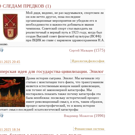
 СЛЕДАМ ПРЕДКОВ (1)
Мой дядя, видимо, не раз задумывался, спортсмен ли
он или нечто другое, пока последние
организационные мероприятия не убедили его в
необходимости и важности добиваться звания
чемпиона. Советский спорт стал выходить на
реалистичный и верный путь в 1923 году, когда был
создан Высший совет физической культуры (ВСФК)
при ВЦИК во главе с наркомом здравоохранения Н.А.
машко.
(1575)
Сергей Мальцев
Идеология,философия
11.2025 20:45
перская идея для государства-цивилизации. Эпилог
Драма истории сыграна. Эпилог. Мы начинали эту
статью с констатации того факта, что трансгуманизм
является естественным концом нашей цивилизации,
или точнее её закономерной катастрофы. Мы
постарались показать также почему катастрофа эта
была неизбежна: поскольку исторический процесс
имеет революционный смысл, и есть, таким образом,
процесс катастрофический, то и конец истории
етает смысл последней эсхатологической катастрофы
(1996)
Владимир Можегов
Финансовая система
11.2025 18:34