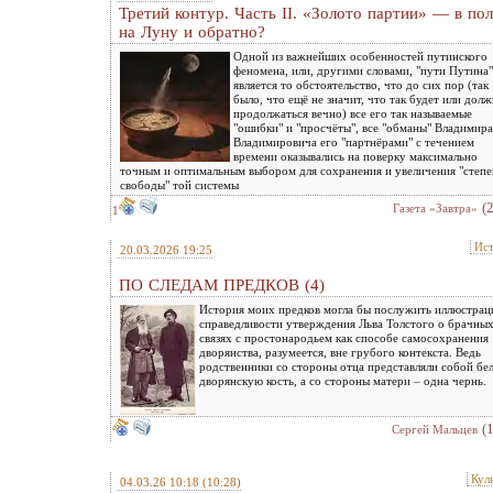
Третий контур. Часть II. «Золото партии» — в пол
на Луну и обратно?
Одной из важнейших особенностей путинского
феномена, или, другими словами, "пути Путина"
является то обстоятельство, что до сих пор (так
было, что ещё не значит, что так будет или дол
продолжаться вечно) все его так называемые
"ошибки" и "просчёты", все "обманы" Владимира
Владимировича его "партнёрами" с течением
времени оказывались на поверку максимально
точным и оптимальным выбором для сохранения и увеличения "степе
свободы" той системы
(
Газета «Завтра»
1
Ис
20.03.2026 19:25
ПО СЛЕДАМ ПРЕДКОВ (4)
История моих предков могла бы послужить иллюстрац
справедливости утверждения Льва Толстого о брачны
связях с простонародьем как способе самосохранения
дворянства, разумеется, вне грубого контекста. Ведь
родственники со стороны отца представляли собой бе
дворянскую кость, а со стороны матери – одна чернь.
(
Сергей Мальцев
Кул
04.03.26 10:18
(10:28)