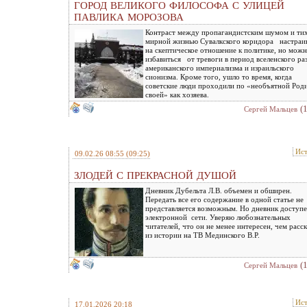
ГОРОД ВЕЛИКОГО ФИЛОСОФА С УЛИЦЕЙ
ПАВЛИКА МОРОЗОВА
Контраст между пропагандистским шумом и ти
мирной жизнью Сувалкского коридора настраи
на скептическое отношение к политике, но можн
избавиться от тревоги в период вселенского ра
американского империализма и израильского
сионизма. Кроме того, ушло то время, когда
советские люди проходили по «необъятной Род
своей» как хозяева.
(
Сергей Мальцев
Ис
09.02.26 08:55
(09:25)
ЗЛОДЕЙ С ПРЕКРАСНОЙ ДУШОЙ
Дневник Дубельта Л.В. объемен и обширен.
Передать все его содержание в одной статье не
представляется возможным. Но дневник доступе
электронной сети. Уверяю любознательных
читателей, что он не менее интересен, чем расс
из истории на ТВ Мединского В.Р.
(
Сергей Мальцев
Ис
17.01.2026 20:18