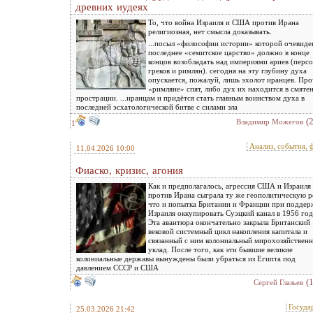
древних иудеях
То, что война Израиля и США против Ирана
религиозная, нет смысла доказывать.
...посыл «философии истории» которой очевиде
последнее «семитское царство» должно в конце
концов возобладать над империями ариев (персо
греков и римлян). сегодня на эту глубину духа
опускается, пожалуй, лишь эхолот иранцев. Пр
«римляне» спят, либо дух их находится в смяте
прострации. ...иранцам и придётся стать главным воинством духа в
последней эсхатологической битве с силами зла
(
Владимир Можегов
1
Анализ, события, 
11.04.2026 10:00
Фиаско, кризис, агония
Как и предполагалось, агрессия США и Израиля
против Ирана сыграла ту же геополитическую р
что и попытка Британии и Франции при поддер
Израиля оккупировать Суэцкий канал в 1956 год
Эта авантюра окончательно закрыла Британский
вековой системный цикл накопления капитала и
связанный с ним колониальный мирохозяйствен
уклад. После того, как эти бывшие великие
колониальные державы вынуждены были убраться из Египта под
давлением СССР и США
(
Сергей Глазьев
Госуда
25.03.2026 21:42