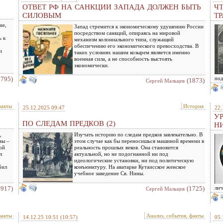
ОТВЕТ РФ НА САНКЦИИ ЗАПАДА ДОЛЖЕН БЫТЬ
Ч
СИЛОВЫМ
Т
ие,
Запад стремится к экономическому удушению России
посредством санкций, опираясь на мировой
ь к
механизм колониального типа, служащий
обеспечению его экономического превосходства. В
и
таких условиях нашим козырем является именно
военная сила, а не способность выстоять
экономически.
1795)
под
(1873)
Сергей Мальцев
факты
История
25.12.2025 09:47
22.
У
ПО СЛЕДАМ ПРЕДКОВ (2)
Н
,
Изучать историю по следам предков завлекательно. В
ны –
этом случае как бы переносишься машиной времени в
ой
реальность прошлых веков. Она становится
л
актуальной, но не подогнанной ни под
идеологические установки, ни под политическую
бил
конъюнктуру. На аватарке Кутаисское женское
учебное заведение Св. Нины.
1917)
(1725)
лич
Сергей Мальцев
факты
Анализ, события, факты
14.12.25 10:51
(10:57)
05.