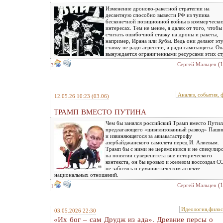
Изменение дроново-ракетной стратегии на
десантную способно вывести РФ из тупика
бесконечной позиционной войны в коммерчески
интересах. Тем не менее, я далек от того, чтобы
считать ошибочной ставку на дроны и ракеты,
например, Ирана или Кубы. Ведь они делают эт
ставку не ради агрессии, а ради самозащиты. Он
вынуждается ограниченными ресурсами этих ст
(
Сергей Мальцев
3
Анализ, события, 
12.05.26 10:23
(03.06)
ТРАМП ВМЕСТО ПУТИНА
Чем бы занялся российский Трамп вместо Путил
предлагающего «цивилизованный развод» Паши
и извиняющегося за авиакатастрофу
азербайджанского самолета перед И. Алиевым.
Трамп бы с ними не церемонился и не спекулир
на понятии суверенитета вне исторического
контекста, он бы кровью и железом воссоздал С
не заботясь о гуманистическом аспекте
национальных отношений.
(
Сергей Мальцев
1
Идеология,фило
03.05.2026 22:30
«Их бог – сам Друдж из ада». Древние персы о