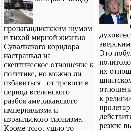
пропагандистским шумом
духовенс
и тихой мирной жизнью
зверским
Сувалкского коридора
Это побу
настраивал на
политоло
скептическое отношение к
их отнош
политике, но можно ли
шиитском
избавиться от тревоги в
отношени
период вселенского
к религи
разбоя американского
пролетар
империализма и
действит
израильского сионизма.
резкие в
Кроме того, ушло то