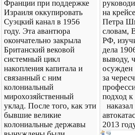
Франции при поддержке
руководи
Израиля оккупировать
на крейс
Суэцкий канал в 1956
Петра Шм
году. Эта авантюра
словам, 
окончательно закрыла
РФ, изуч
Британский вековой
дела 190
системный цикл
выводу, 
накопления капитала и
осужден 
связанный с ним
за черес
колониальный
професс
мирохозяйственный
подход к
уклад. После того, как эти
наказал 
бывшие великие
автоката
колониальные державы
2013 год
вынуждены были