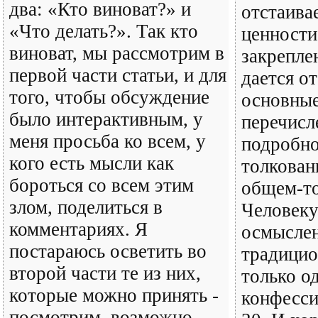
два: «Кто виноват?» и
отстаива
«Что делать?». Так кто
ценности,
виноват, мы рассмотрим в
закрепле
первой части статьи, и для
дается о
того, чтобы обсуждение
основные
было интерактивным, у
перечисл
меня просьба ко всем, у
подробно
кого есть мысли как
толкован
бороться со всем этим
общем-то
злом, поделиться в
Человеку
комментариях. Я
осмысле
постараюсь осветить во
традицио
второй части те из них,
только о
которые можно принять -
конфесси
посмотрим, возможно