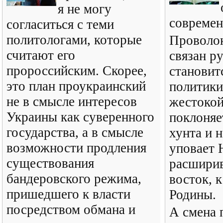
я не могу
современ
согласиться с теми
политологами, которые
Проволок
считают его
связан р
пророссийским. Скорее,
становит
это план проукраинский
политики
не в смысле интересов
жестокой
Украины как суверенного
поклоняе
государства, а в смысле
хунта и 
возможности продления
уповает
существования
расшири
бандеровского режима,
восток, 
пришедшего к власти
Родины.
посредством обмана и
А смена 