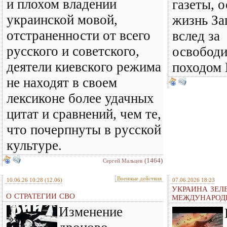
и плохом владении
газеты, 
украинской мовой,
жизнь За
отстраненности от всего
вслед за
русского и советского,
освобод
деятели киевского режима
походом 
не находят в своем
лексиконе более удачных
цитат и сравнений, чем те,
что почерпнуты в русской
культуре.
(1464)
Сергей Мальцев
Военные действия
10.06.26 10:28
(12.06)
07.06.2026 18:23
УКРАИНА ЗЕЛ
О СТРАТЕГИИ СВО
МЕЖДУНАРОД
Изменение