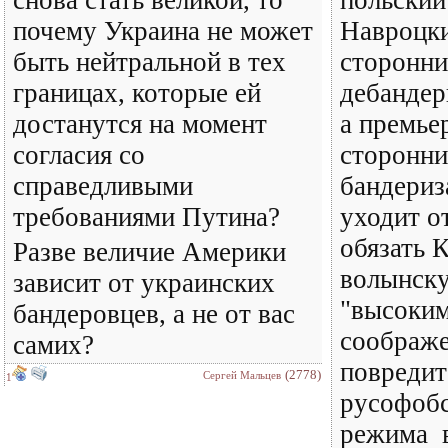
снова стать великой, то
польский
почему Украина не может
Навроцки
быть нейтральной в тех
сторонн
границах, которые ей
дебандер
достанутся на момент
а премье
согласия со
сторонн
справедливыми
бандериз
требованиями Путина?
уходит о
обязать 
Разве величие Америки
волынск
зависит от украинских
"высоким
бандеровцев, а не от вас
соображе
самих?
повредит
(2778)
Сергей Мальцев
1
русофобс
режима в