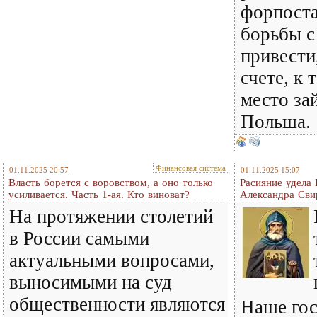
форпост
борьбы с
привести
счете, к 
место за
Польша.
Финансовая система
01.11.2025 20:57
01.11.2025 15:07
Власть борется с воровством, а оно только
Расияние удела
усиливается. Часть 1-ая. Кто виноват?
Александра Сви
На протяжении столетий
в России самыми
актуальными вопросами,
выносимыми на суд
общественности являются
Наше гос