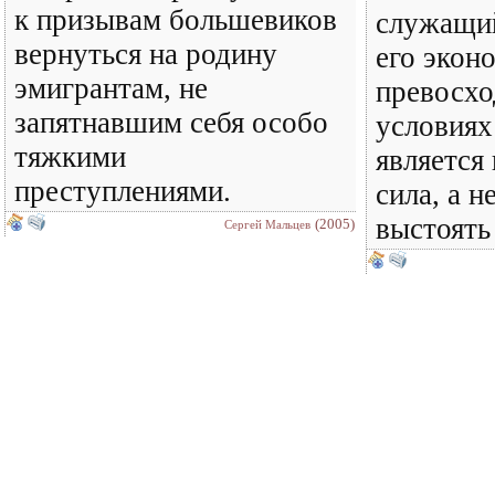
к призывам большевиков
служащи
вернуться на родину
его экон
эмигрантам, не
превосхо
запятнавшим себя особо
условиях
тяжкими
является
преступлениями.
сила, а н
выстоять
(2005)
Сергей Мальцев