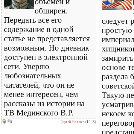
объемен и
обширен.
Передать все его
следует 
содержание в одной
простую 
статье не представляется
империал
возможным. Но дневник
хищнико
доступен в электронной
замирить
сети. Уверяю
основе т
любознательных
раздела 
читателей, что он не
советско
менее интересен, чем
Такую пе
рассказы из истории на
усматрив
ТВ Мединского В.Р.
некоем к
перегово
(1948)
Сергей Мальцев
представ