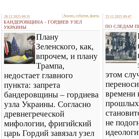
Анализ, события, факты
28.12.2025 09:31
25.12.2025 09:47
БАНДЕРОВЩИНА - ГОРДИЕВ УЗЕЛ
ПО СЛЕДАМ ПР
УКРАИНЫ
Плану
Зеленского, как,
впрочем, и плану
Трампа,
этом слу
недостает главного
перенос
пункта: запрета
времени 
бандеровщины – гордиева
прошлых 
узла Украины. Согласно
становит
древнегреческой
не подог
мифологии, фригийский
идеологи
царь Гордий завязал узел