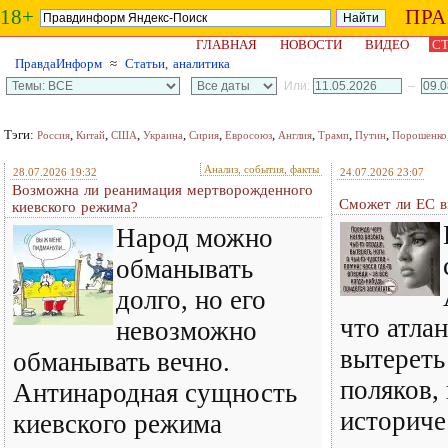
18+
ПР
ГЛАВНАЯ
НОВОСТИ
ВИДЕО
СТ
ПравдаИнформ
≈
Статьи, аналитика
Или:
–
Тэги:
,
,
,
,
,
,
,
,
,
Россия
Китай
США
Украина
Сирия
Евросоюз
Англия
Трамп
Путин
Порошенко
Анализ, события, факты
28.07.2026 19:32
24.07.2026 23:07
Возможна ли реанимация мертворожденного
Сможет ли ЕС в
киевского режима?
Народ можно
обманывать
долго, но его
что атла
невозможно
вытереть
обманывать вечно.
поляков,
Антинародная сущность
историче
киевского режима