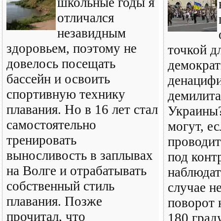
школьные годы я
отличался
незавидным
здоровьем, поэтому не
точкой д
довелось посещать
демократ
бассейн и освоить
денацифи
спортивную технику
демилита
плавания. Но в 16 лет стал
Украины
самостоятельно
могут, ес
тренировать
проводит
выносливость в заплывах
под конт
на Волге и отрабатывать
наблюдат
собственный стиль
случае н
плавания. Позже
поворот н
прочитал, что
180 град