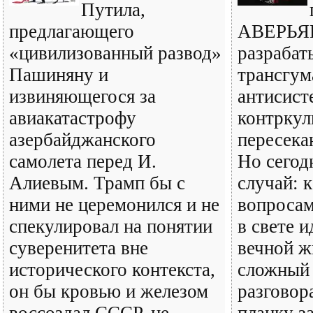
Путила,
предлагающего
АВЕРЬЯН
«цивилизованный развод»
разрабат
Пашиняну и
трансгум
извиняющегося за
антисист
авиакатастрофу
контркул
азербайджанского
пересека
самолета перед И.
Но сегод
Алиевым. Трамп бы с
случай: к
ними не церемонился и не
вопроса
спекулировал на понятии
в свете 
суверенитета вне
вечной ж
исторического контекста,
сложный
он бы кровью и железом
разговор