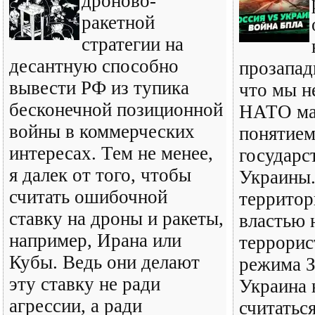
дроново-
ракетной
стратегии на
десантную способно
прозапад
вывести РФ из тупика
что мы н
бесконечной позиционной
НАТО ма
войны в коммерческих
понятием
интересах. Тем не менее,
государс
я далек от того, чтобы
Украины.
считать ошибочной
территор
ставку на дроны и ракеты,
властью 
например, Ирана или
террорис
Кубы. Ведь они делают
режима З
эту ставку не ради
Украина 
агрессии, а ради
считатьс