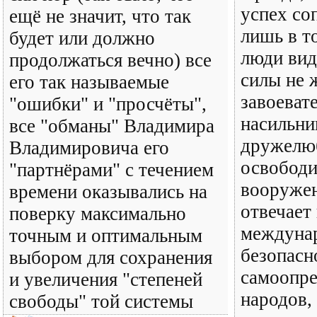
успех со
ещё не значит, что так
лишь в т
будет или должно
люди вид
продолжаться вечно) все
силы не 
его так называемые
завоеват
"ошибки" и "просчёты",
насильни
все "обманы" Владимира
дружелю
Владимировича его
освободи
"партнёрами" с течением
вооруже
времени оказывались на
отвечает
поверку максимально
междуна
точным и оптимальным
безопасн
выбором для сохранения
самоопре
и увеличения "степеней
народов,
свободы" той системы