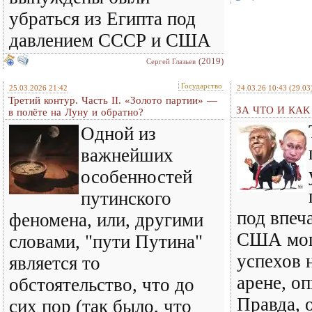
убраться из Египта под
давлением СССР и США
(2019)
Сергей Глазьев
Государство
25.03.2026 21:42
24.03.26 10:43
(29.03
Третий контур. Часть II. «Золото партии» —
ЗА ЧТО И КА
в полёте на Луну и обратно?
Одной из
важнейших
особенностей
путинского
под впеч
феномена, или, другими
США мог
словами, "пути Путина"
успехов 
является то
арене, оп
обстоятельство, что до
Правда, о
сих пор (так было, что