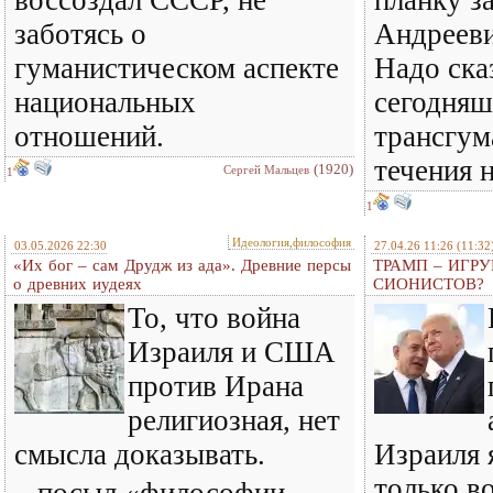
воссоздал СССР, не
планку з
заботясь о
Андрееви
гуманистическом аспекте
Надо сказ
национальных
сегодняш
отношений.
трансгум
течения 
(1920)
Сергей Мальцев
1
1
Идеология,философия
03.05.2026 22:30
27.04.26 11:26
(11:32
«Их бог – сам Друдж из ада». Древние персы
ТРАМП – ИГР
о древних иудеях
СИОНИСТОВ?
То, что война
Израиля и США
против Ирана
религиозная, нет
смысла доказывать.
Израиля 
только в