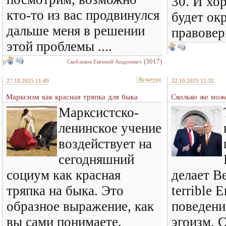
30. И хо
кто-то из вас продвинулся
будет ок
дальше меня в решении
правовер
этой проблемы ....
(3017)
Скобликов Евгений Андреевич
8
Культура
27.10.2025 11:49
22.10.2025 12:32
Марксизм как красная тряпка для быка
Сколько же може
Марксистско-
ленинское учение
воздействует на
сегодняшний
социум как красная
делает В
тряпка на быка. Это
terrible 
образное выражение, как
поведени
вы сами понимаете,
эгоизм. С