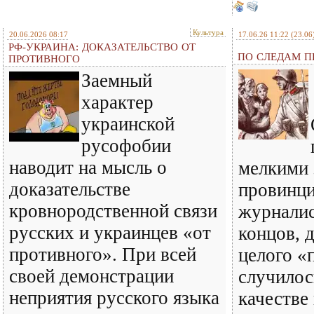
Культура
20.06.2026 08:17
17.06.26 11:22
(23.06
РФ-УКРАИНА: ДОКАЗАТЕЛЬСТВО ОТ
ПО СЛЕДАМ ПР
ПРОТИВНОГО
Заемный
характер
украинской
русофобии
наводит на мысль о
мелкими 
доказательстве
провинц
кровнородственной связи
журналис
русских и украинцев «от
концов, 
противного». При всей
целого «
своей демонстрации
случилось
неприятия русского языка
качестве