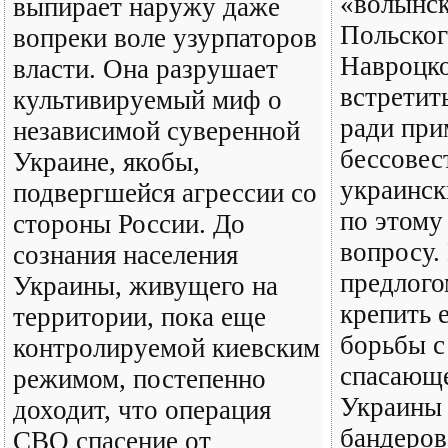
«волынск
выпирает наружу даже
Польског
вопреки воле узурпаторов
Навроцко
власти. Она разрушает
встретит
культивируемый миф о
ради при
независимой суверенной
бессове
Украине, якобы,
украинс
подвергшейся агрессии со
по этому
стороны России. До
вопросу.
сознания населения
предлого
Украины, живущего на
крепить 
территории, пока еще
борьбы с
контролируемой киевским
спасающе
режимом, постепенно
Украины 
доходит, что операция
бандеров
СВО спасение от