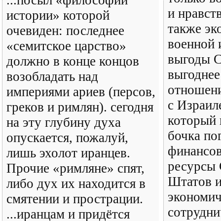
...посыл «философии
и нравст
истории» которой
также эк
очевиден: последнее
военной 
«семитское царство»
выгоды 
должно в конце концов
выгоднее
возобладать над
отношен
империями ариев (персов,
с Израил
греков и римлян). сегодня
который 
на эту глубину духа
бочка по
опускается, пожалуй,
финансов
лишь эхолот иранцев.
ресурсы
Прочие «римляне» спят,
Штатов и
либо дух их находится в
экономич
смятении и прострации.
сотрудни
...иранцам и придётся