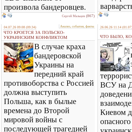
варварст
произвола бандеровцев.
(867)
Сергей Мальцев
Анализ, события, факты
04.07.26 09:08
(09:34)
26.06.26 11:14
(01.07
ЧТО КРОЕТСЯ ЗА ПОЛЬСКО-
ЧТО БЫЛО, КО
УКРАИНСКИМ КОНФЛИКТОМ
В случае краха
бандеровской
Украины на
передний край
террорис
противоборства с Россией
ВСУ на Д
должна выступить
доведени
Польша, как в былые
взаимод
времена до Второй
Киевом д
мировой войны с
опасного
последующей трагедией
украинск