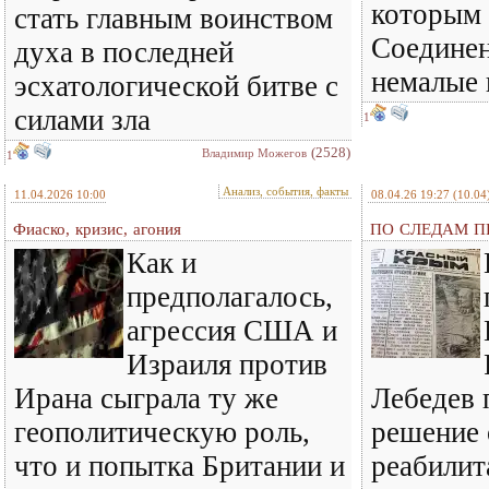
которым 
стать главным воинством
Соедине
духа в последней
немалые
эсхатологической битве с
силами зла
1
(2528)
Владимир Можегов
1
Анализ, события, факты
11.04.2026 10:00
08.04.26 19:27
(10.04
Фиаско, кризис, агония
ПО СЛЕДАМ ПР
Как и
предполагалось,
агрессия США и
Израиля против
Ирана сыграла ту же
Лебедев 
геополитическую роль,
решение 
что и попытка Британии и
реабилит