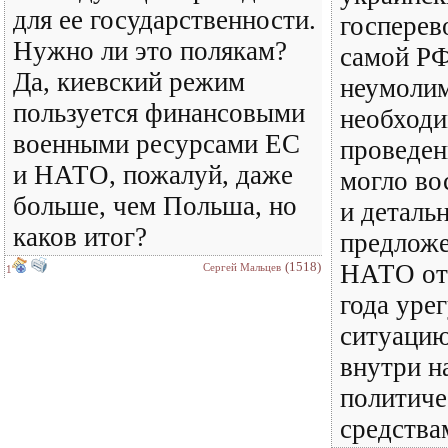
для ее государственности.
госперев
Нужно ли это полякам?
самой РФ
Да, киевский режим
неумолим
пользуется финансовыми
необход
военными ресурсами ЕС
проведен
и НАТО, пожалуй, даже
могло во
больше, чем Польша, но
и деталь
каков итог?
предложе
(1518)
НАТО от 
Сергей Мальцев
1
года уре
ситуацию
внутри н
политич
средства