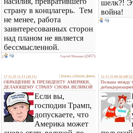
насилия, превратившего
шелк?! Э
страну в концлагерь. Тем
война!
не менее, работа
заинтересованных сторон
над планом не является
бессмысленной.
(2457)
Сергей Мальцев
2
Анализ, события, факты
17.11.25 11:11
(18.11)
12.11.25 09:50
(09:52
ОБРАЩЕНИЕ К ПРЕЗИДЕНТУ АМЕРИКИ,
Польша между б
ДЕЛАЮЩЕМУ СТРАНУ СНОВА ВЕЛИКОЙ
дебандеризацие
Если вы,
господин Трамп,
допускаете, что
Америка может