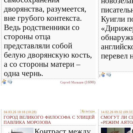
новозела
дворянства, разумеется,
писатель
вне грубого контекста.
Куигли п
Ведь родственники со
«Дирижер
стороны отца
обнаружи
представляли собой
английск
белую дворянскую кость,
перевел 
а со стороны матери –
одна чернь.
1
(1690)
Сергей Мальцев
Культура
04.03.26 10:18
(10:28)
14.02.26 09:32
(09:33
ГОРОД ВЕЛИКОГО ФИЛОСОФА С УЛИЦЕЙ
СМОГУТ ЛИ С
ПАВЛИКА МОРОЗОВА
«РЕЖИМ АЯТО
Контраст между