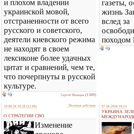
и плохом владении
газеты, 
украинской мовой,
жизнь За
отстраненности от всего
вслед за
русского и советского,
освобод
деятели киевского режима
походом 
не находят в своем
лексиконе более удачных
цитат и сравнений, чем те,
что почерпнуты в русской
культуре.
(1369)
Сергей Мальцев
Военные действия
10.06.26 10:28
(12.06)
07.06.2026 18:23
УКРАИНА ЗЕЛ
О СТРАТЕГИИ СВО
МЕЖДУНАРОД
Изменение