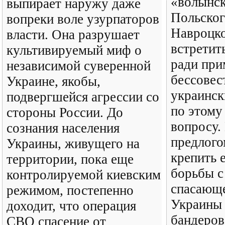
«волынск
выпирает наружу даже
Польског
вопреки воле узурпаторов
Навроцко
власти. Она разрушает
встретит
культивируемый миф о
ради при
независимой суверенной
бессове
Украине, якобы,
украинс
подвергшейся агрессии со
по этому
стороны России. До
вопросу.
сознания населения
предлого
Украины, живущего на
крепить 
территории, пока еще
борьбы с
контролируемой киевским
спасающе
режимом, постепенно
Украины 
доходит, что операция
бандеров
СВО спасение от