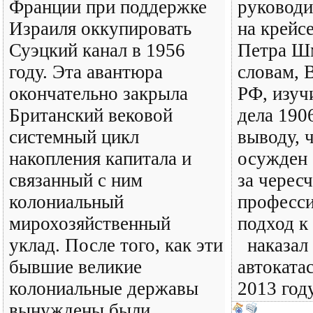
Франции при поддержке
руководи
Израиля оккупировать
на крейс
Суэцкий канал в 1956
Петра Шм
году. Эта авантюра
словам, 
окончательно закрыла
РФ, изуч
Британский вековой
дела 190
системный цикл
выводу, 
накопления капитала и
осужден 
связанный с ним
за черес
колониальный
професс
мирохозяйственный
подход к
уклад. После того, как эти
наказал 
бывшие великие
автоката
колониальные державы
2013 год
вынуждены были