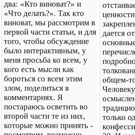
два: «Кто виноват?» и
отстаива
«Что делать?». Так кто
ценности,
виноват, мы рассмотрим в
закрепле
первой части статьи, и для
дается о
того, чтобы обсуждение
основные
было интерактивным, у
перечисл
меня просьба ко всем, у
подробно
кого есть мысли как
толкован
бороться со всем этим
общем-то
злом, поделиться в
Человеку
комментариях. Я
осмысле
постараюсь осветить во
традицио
второй части те из них,
только о
которые можно принять -
конфесси
посмотрим, возможно