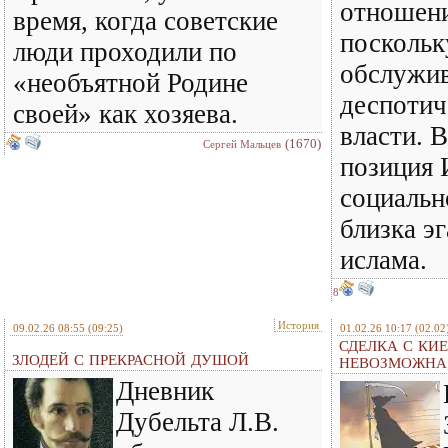
отношени
время, когда советские
поскольк
люди проходили по
обслужив
«необъятной Родине
деспотич
своей» как хозяева.
власти. 
(1670)
Сергей Мальцев
позиция 
социальн
близка э
ислама.
8
История
09.02.26 08:55
(09:25)
01.02.26 10:17
(02.02
СДЕЛКА С КИ
ЗЛОДЕЙ С ПРЕКРАСНОЙ ДУШОЙ
НЕВОЗМОЖНА,
Дневник
Дубельта Л.В.