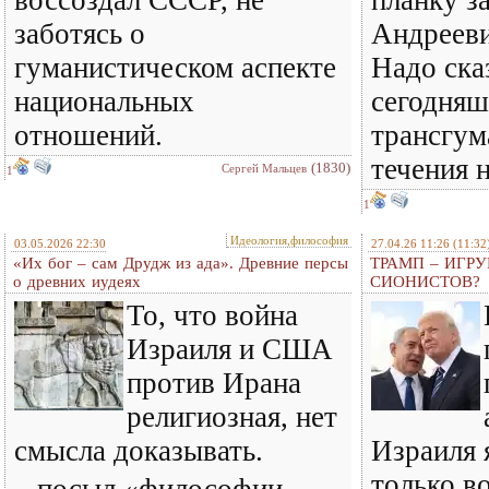
воссоздал СССР, не
планку з
заботясь о
Андрееви
гуманистическом аспекте
Надо сказ
национальных
сегодняш
отношений.
трансгум
течения 
(1830)
Сергей Мальцев
1
1
Идеология,философия
03.05.2026 22:30
27.04.26 11:26
(11:32
«Их бог – сам Друдж из ада». Древние персы
ТРАМП – ИГР
о древних иудеях
СИОНИСТОВ?
То, что война
Израиля и США
против Ирана
религиозная, нет
смысла доказывать.
Израиля 
только в