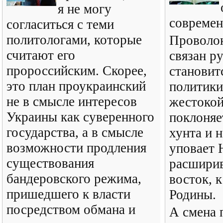
я не могу
современ
согласиться с теми
политологами, которые
Проволок
считают его
связан р
пророссийским. Скорее,
становит
это план проукраинский
политики
не в смысле интересов
жестокой
Украины как суверенного
поклоняе
государства, а в смысле
хунта и 
возможности продления
уповает
существования
расшири
бандеровского режима,
восток, 
пришедшего к власти
Родины.
посредством обмана и
А смена 