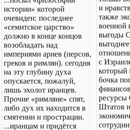
...посыл «философии
и нравст
истории» которой
также эк
очевиден: последнее
военной 
«семитское царство»
выгоды 
должно в конце концов
выгоднее
возобладать над
отношен
империями ариев (персов,
с Израил
греков и римлян). сегодня
который 
на эту глубину духа
бочка по
опускается, пожалуй,
финансов
лишь эхолот иранцев.
ресурсы
Прочие «римляне» спят,
Штатов и
либо дух их находится в
экономич
смятении и прострации.
сотрудни
...иранцам и придётся