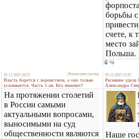
форпост
борьбы с
привести
счете, к 
место за
Польша.
Финансовая система
01.11.2025 20:57
01.11.2025 15:07
Власть борется с воровством, а оно только
Расияние удела
усиливается. Часть 1-ая. Кто виноват?
Александра Сви
На протяжении столетий
в России самыми
актуальными вопросами,
выносимыми на суд
общественности являются
Наше гос