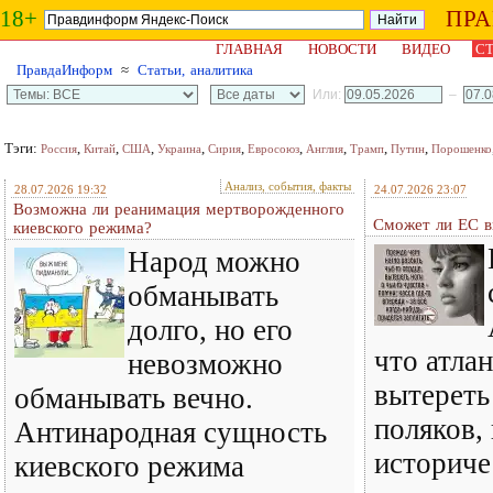
18+
ПР
ГЛАВНАЯ
НОВОСТИ
ВИДЕО
СТ
ПравдаИнформ
≈
Статьи, аналитика
Или:
–
Тэги:
,
,
,
,
,
,
,
,
,
Россия
Китай
США
Украина
Сирия
Евросоюз
Англия
Трамп
Путин
Порошенко
Анализ, события, факты
28.07.2026 19:32
24.07.2026 23:07
Возможна ли реанимация мертворожденного
Сможет ли ЕС в
киевского режима?
Народ можно
обманывать
долго, но его
что атла
невозможно
вытереть
обманывать вечно.
поляков,
Антинародная сущность
историче
киевского режима