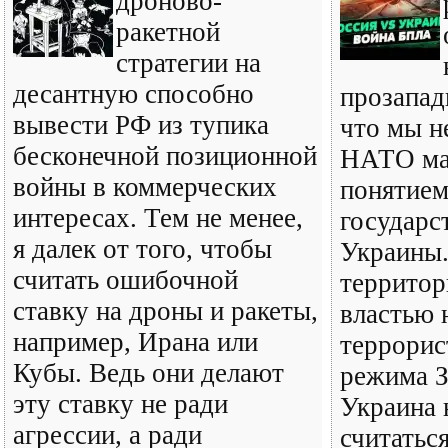
дроново-
ракетной
стратегии на
десантную способно
прозапад
вывести РФ из тупика
что мы н
бесконечной позиционной
НАТО ма
войны в коммерческих
понятием
интересах. Тем не менее,
государс
я далек от того, чтобы
Украины.
считать ошибочной
территор
ставку на дроны и ракеты,
властью 
например, Ирана или
террорис
Кубы. Ведь они делают
режима З
эту ставку не ради
Украина 
агрессии, а ради
считатьс