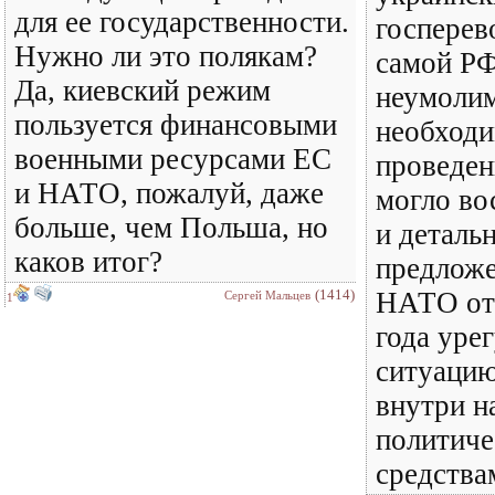
для ее государственности.
госперев
Нужно ли это полякам?
самой РФ
Да, киевский режим
неумолим
пользуется финансовыми
необход
военными ресурсами ЕС
проведен
и НАТО, пожалуй, даже
могло во
больше, чем Польша, но
и деталь
каков итог?
предложе
(1414)
НАТО от 
Сергей Мальцев
1
года уре
ситуацию
внутри н
политич
средства