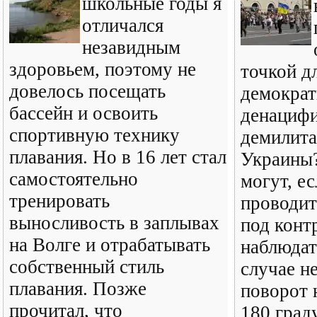
школьные годы я
отличался
незавидным
здоровьем, поэтому не
точкой д
довелось посещать
демократ
бассейн и освоить
денацифи
спортивную технику
демилита
плавания. Но в 16 лет стал
Украины
самостоятельно
могут, ес
тренировать
проводит
выносливость в заплывах
под конт
на Волге и отрабатывать
наблюдат
собственный стиль
случае н
плавания. Позже
поворот н
прочитал, что
180 град