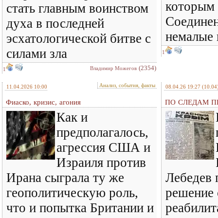
которым 
стать главным воинством
Соедине
духа в последней
немалые
эсхатологической битве с
силами зла
1
(2354)
Владимир Можегов
1
Анализ, события, факты
11.04.2026 10:00
08.04.26 19:27
(10.04
Фиаско, кризис, агония
ПО СЛЕДАМ ПР
Как и
предполагалось,
агрессия США и
Израиля против
Ирана сыграла ту же
Лебедев 
геополитическую роль,
решение 
что и попытка Британии и
реабилит