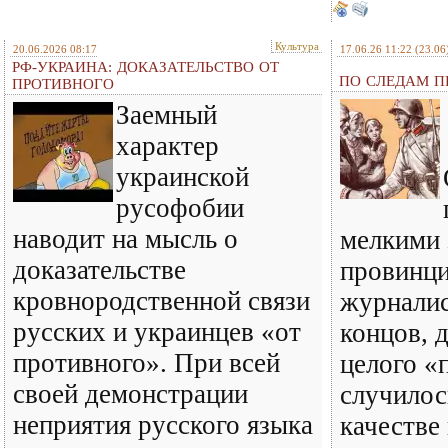
Культура
20.06.2026 08:17
17.06.26 11:22
(23.06
РФ-УКРАИНА: ДОКАЗАТЕЛЬСТВО ОТ
ПО СЛЕДАМ ПР
ПРОТИВНОГО
Заемный
характер
украинской
русофобии
наводит на мысль о
мелкими 
доказательстве
провинц
кровнородственной связи
журналис
русских и украинцев «от
концов, 
противного». При всей
целого «
своей демонстрации
случилось
неприятия русского языка
качестве