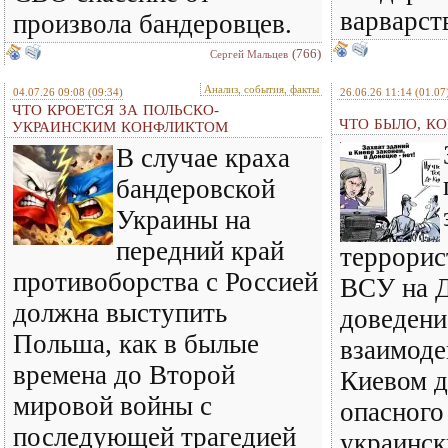
варварст
произвола бандеровцев.
(766)
Сергей Мальцев
Анализ, события, факты
04.07.26 09:08
(09:34)
26.06.26 11:14
(01.07
ЧТО КРОЕТСЯ ЗА ПОЛЬСКО-
ЧТО БЫЛО, КО
УКРАИНСКИМ КОНФЛИКТОМ
В случае краха
бандеровской
Украины на
передний край
террорис
противоборства с Россией
ВСУ на Д
должна выступить
доведени
Польша, как в былые
взаимод
времена до Второй
Киевом д
мировой войны с
опасного
последующей трагедией
украинск