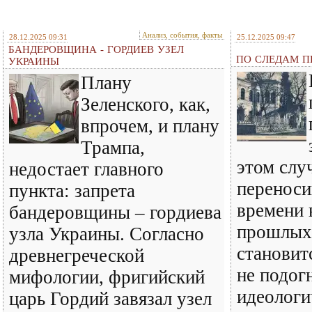
Анализ, события, факты
28.12.2025 09:31
25.12.2025 09:47
БАНДЕРОВЩИНА - ГОРДИЕВ УЗЕЛ
ПО СЛЕДАМ ПР
УКРАИНЫ
Плану
Зеленского, как,
впрочем, и плану
Трампа,
этом слу
недостает главного
перенос
пункта: запрета
времени 
бандеровщины – гордиева
прошлых 
узла Украины. Согласно
становит
древнегреческой
не подог
мифологии, фригийский
идеологи
царь Гордий завязал узел