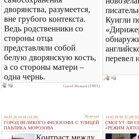
новозела
дворянства, разумеется,
писатель
вне грубого контекста.
Куигли п
Ведь родственники со
«Дирижер
стороны отца
обнаружи
представляли собой
английск
белую дворянскую кость,
перевел 
а со стороны матери –
одна чернь.
1
(1601)
Сергей Мальцев
Культура
04.03.26 10:18
(10:28)
14.02.26 09:32
(09:33
ГОРОД ВЕЛИКОГО ФИЛОСОФА С УЛИЦЕЙ
СМОГУТ ЛИ С
ПАВЛИКА МОРОЗОВА
«РЕЖИМ АЯТО
Контраст между