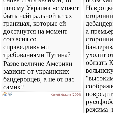
снова стать великой, то
польский
почему Украина не может
Навроцки
быть нейтральной в тех
сторонн
границах, которые ей
дебандер
достанутся на момент
а премье
согласия со
сторонн
справедливыми
бандериз
требованиями Путина?
уходит о
обязать 
Разве величие Америки
волынск
зависит от украинских
"высоким
бандеровцев, а не от вас
соображе
самих?
повредит
(2604)
Сергей Мальцев
1
русофобс
режима в