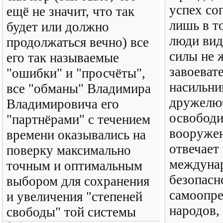
успех со
ещё не значит, что так
лишь в т
будет или должно
люди вид
продолжаться вечно) все
силы не 
его так называемые
завоеват
"ошибки" и "просчёты",
насильни
все "обманы" Владимира
дружелю
Владимировича его
освободи
"партнёрами" с течением
вооруже
времени оказывались на
отвечает
поверку максимально
междуна
точным и оптимальным
безопасн
выбором для сохранения
самоопре
и увеличения "степеней
народов,
свободы" той системы