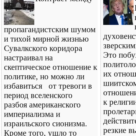
пропагандистским шумом
духовенс
и тихой мирной жизнью
зверским
Сувалкского коридора
Это побу
настраивал на
политоло
скептическое отношение к
их отнош
политике, но можно ли
шиитском
избавиться от тревоги в
отношени
период вселенского
к религи
разбоя американского
пролетар
империализма и
действит
израильского сионизма.
резкие в
Кроме того, ушло то