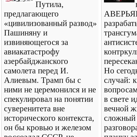
Путила,
предлагающего
АВЕРЬЯН
«цивилизованный развод»
разрабат
Пашиняну и
трансгум
извиняющегося за
антисист
авиакатастрофу
контркул
азербайджанского
пересека
самолета перед И.
Но сегод
Алиевым. Трамп бы с
случай: к
ними не церемонился и не
вопроса
спекулировал на понятии
в свете 
суверенитета вне
вечной ж
исторического контекста,
сложный
он бы кровью и железом
разговор