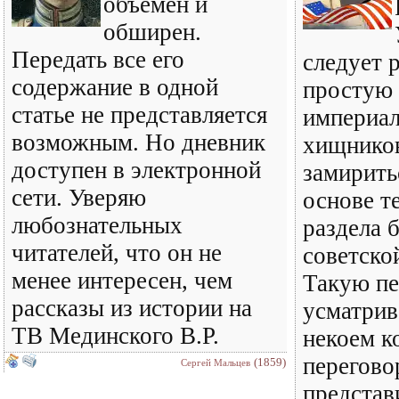
объемен и
обширен.
Передать все его
следует 
содержание в одной
простую 
статье не представляется
империал
возможным. Но дневник
хищнико
доступен в электронной
замирить
сети. Уверяю
основе т
любознательных
раздела 
читателей, что он не
советско
менее интересен, чем
Такую пе
рассказы из истории на
усматрив
ТВ Мединского В.Р.
некоем к
перегово
(1859)
Сергей Мальцев
представ