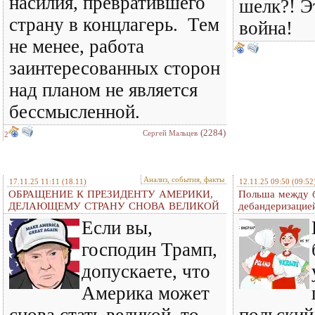
насилия, превратившего
шелк?! Э
страну в концлагерь. Тем
война!
не менее, работа
заинтересованных сторон
над планом не является
бессмысленной.
(2284)
Сергей Мальцев
2
Анализ, события, факты
17.11.25 11:11
(18.11)
12.11.25 09:50
(09:52
ОБРАЩЕНИЕ К ПРЕЗИДЕНТУ АМЕРИКИ,
Польша между б
ДЕЛАЮЩЕМУ СТРАНУ СНОВА ВЕЛИКОЙ
дебандеризацие
Если вы,
господин Трамп,
допускаете, что
Америка может