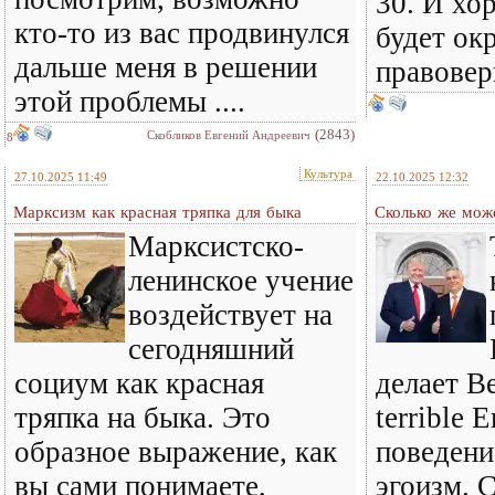
30. И хо
кто-то из вас продвинулся
будет ок
дальше меня в решении
правовер
этой проблемы ....
(2843)
Скобликов Евгений Андреевич
8
Культура
27.10.2025 11:49
22.10.2025 12:32
Марксизм как красная тряпка для быка
Сколько же може
Марксистско-
ленинское учение
воздействует на
сегодняшний
социум как красная
делает В
тряпка на быка. Это
terrible 
образное выражение, как
поведени
вы сами понимаете,
эгоизм. С