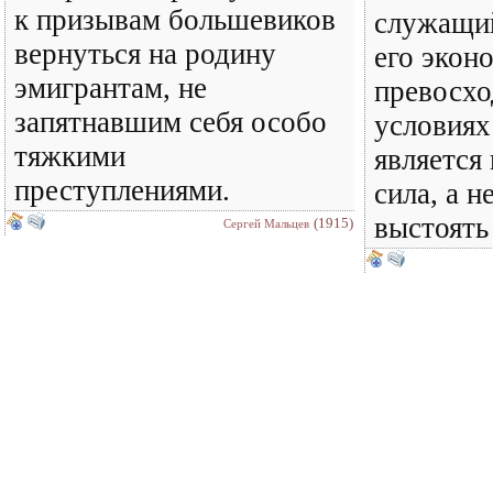
к призывам большевиков
служащи
вернуться на родину
его экон
эмигрантам, не
превосхо
запятнавшим себя особо
условиях
тяжкими
является
преступлениями.
сила, а н
выстоять
(1915)
Сергей Мальцев