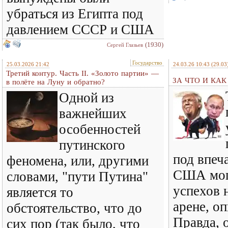
убраться из Египта под
давлением СССР и США
(1930)
Сергей Глазьев
Государство
25.03.2026 21:42
24.03.26 10:43
(29.03
Третий контур. Часть II. «Золото партии» —
ЗА ЧТО И КА
в полёте на Луну и обратно?
Одной из
важнейших
особенностей
путинского
под впеч
феномена, или, другими
США мог
словами, "пути Путина"
успехов 
является то
арене, оп
обстоятельство, что до
Правда, о
сих пор (так было, что