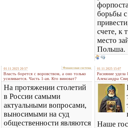
форпост
борьбы с
привести
счете, к 
место за
Польша.
Финансовая система
01.11.2025 20:57
01.11.2025 15:07
Власть борется с воровством, а оно только
Расияние удела
усиливается. Часть 1-ая. Кто виноват?
Александра Сви
На протяжении столетий
в России самыми
актуальными вопросами,
выносимыми на суд
общественности являются
Наше гос