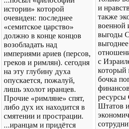
...посыл «философии
и нравст
истории» которой
также эк
очевиден: последнее
военной 
«семитское царство»
выгоды 
должно в конце концов
выгоднее
возобладать над
отношен
империями ариев (персов,
с Израил
греков и римлян). сегодня
который 
на эту глубину духа
бочка по
опускается, пожалуй,
финансов
лишь эхолот иранцев.
ресурсы
Прочие «римляне» спят,
Штатов и
либо дух их находится в
экономич
смятении и прострации.
сотрудни
...иранцам и придётся