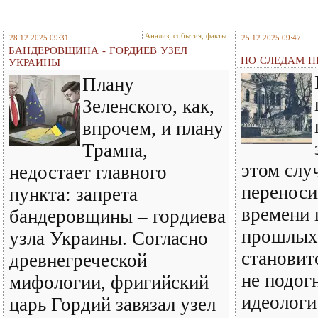
Анализ, события, факты
28.12.2025 09:31
25.12.2025 09:47
БАНДЕРОВЩИНА - ГОРДИЕВ УЗЕЛ
ПО СЛЕДАМ ПР
УКРАИНЫ
Плану
Зеленского, как,
впрочем, и плану
Трампа,
этом слу
недостает главного
перенос
пункта: запрета
времени 
бандеровщины – гордиева
прошлых 
узла Украины. Согласно
становит
древнегреческой
не подог
мифологии, фригийский
идеологи
царь Гордий завязал узел