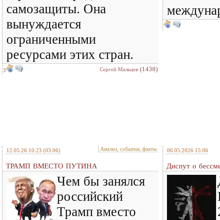
самозащиты. Она
междунар
вынуждается
ограниченными
ресурсами этих стран.
(1438)
Сергей Мальцев
3
Анализ, события, факты
12.05.26 10:23
(03.06)
06.05.2026 15:06
ТРАМП ВМЕСТО ПУТИНА
Диспут о бессм
Чем бы занялся
российский
Трамп вместо