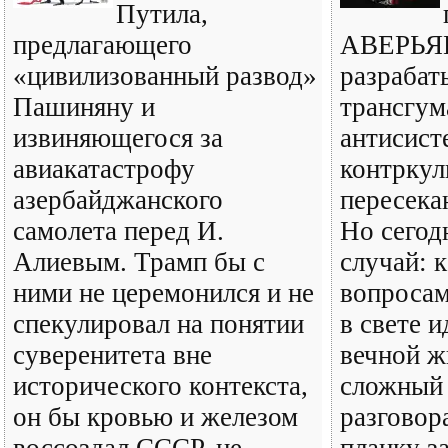
Путила,
предлагающего
АВЕРЬЯН
«цивилизованный развод»
разрабат
Пашиняну и
трансгум
извиняющегося за
антисист
авиакатастрофу
контркул
азербайджанского
пересека
самолета перед И.
Но сегод
Алиевым. Трамп бы с
случай: к
ними не церемонился и не
вопроса
спекулировал на понятии
в свете 
суверенитета вне
вечной ж
исторического контекста,
сложный
он бы кровью и железом
разговор