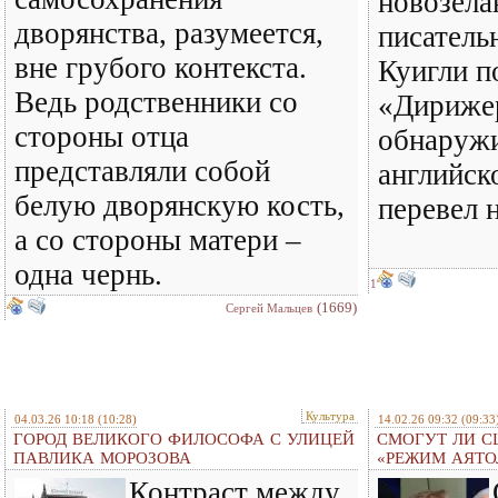
новозела
дворянства, разумеется,
писатель
вне грубого контекста.
Куигли п
Ведь родственники со
«Дирижер
стороны отца
обнаружи
представляли собой
английск
белую дворянскую кость,
перевел 
а со стороны матери –
одна чернь.
1
(1669)
Сергей Мальцев
Культура
04.03.26 10:18
(10:28)
14.02.26 09:32
(09:33
ГОРОД ВЕЛИКОГО ФИЛОСОФА С УЛИЦЕЙ
СМОГУТ ЛИ С
ПАВЛИКА МОРОЗОВА
«РЕЖИМ АЯТО
Контраст между