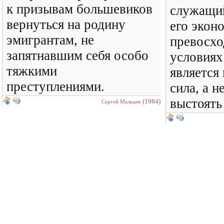
к призывам большевиков
служащи
вернуться на родину
его экон
эмигрантам, не
превосхо
запятнавшим себя особо
условиях
тяжкими
является
преступлениями.
сила, а н
выстоять
(1984)
Сергей Мальцев