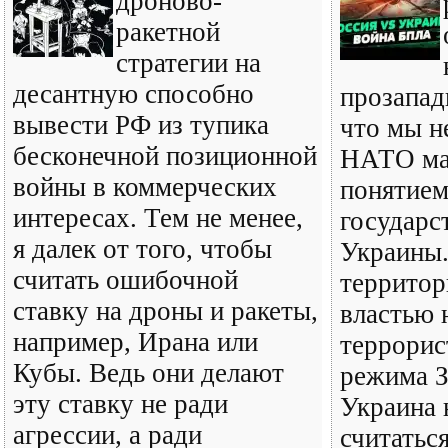
дроново-
ракетной
стратегии на
десантную способно
прозапад
вывести РФ из тупика
что мы н
бесконечной позиционной
НАТО ма
войны в коммерческих
понятием
интересах. Тем не менее,
государс
я далек от того, чтобы
Украины.
считать ошибочной
территор
ставку на дроны и ракеты,
властью 
например, Ирана или
террорис
Кубы. Ведь они делают
режима З
эту ставку не ради
Украина 
агрессии, а ради
считатьс