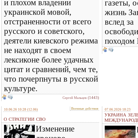
и плохом владении
газеты, 
украинской мовой,
жизнь За
отстраненности от всего
вслед за
русского и советского,
освобод
деятели киевского режима
походом 
не находят в своем
лексиконе более удачных
цитат и сравнений, чем те,
что почерпнуты в русской
культуре.
(1443)
Сергей Мальцев
Военные действия
10.06.26 10:28
(12.06)
07.06.2026 18:23
УКРАИНА ЗЕЛ
О СТРАТЕГИИ СВО
МЕЖДУНАРОД
Изменение