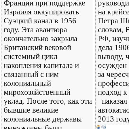
Франции при поддержке
руководи
Израиля оккупировать
на крейс
Суэцкий канал в 1956
Петра Шм
году. Эта авантюра
словам, 
окончательно закрыла
РФ, изуч
Британский вековой
дела 190
системный цикл
выводу, 
накопления капитала и
осужден 
связанный с ним
за черес
колониальный
професс
мирохозяйственный
подход к
уклад. После того, как эти
наказал 
бывшие великие
автоката
колониальные державы
2013 год
вынуждены были