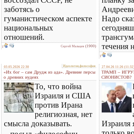
воссоздал СССР, не
планку з
заботясь о
Андрееви
гуманистическом аспекте
Надо сказ
национальных
сегодняш
отношений.
трансгум
течения 
(1900)
Сергей Мальцев
1
1
Идеология,философия
03.05.2026 22:30
27.04.26 11:26
(11:32
«Их бог – сам Друдж из ада». Древние персы
ТРАМП – ИГР
о древних иудеях
СИОНИСТОВ?
То, что война
Израиля и США
против Ирана
религиозная, нет
смысла доказывать.
Израиля 
только в