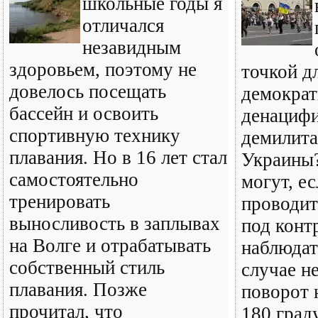
школьные годы я
отличался
незавидным
здоровьем, поэтому не
точкой д
довелось посещать
демократ
бассейн и освоить
денацифи
спортивную технику
демилита
плавания. Но в 16 лет стал
Украины
самостоятельно
могут, ес
тренировать
проводит
выносливость в заплывах
под конт
на Волге и отрабатывать
наблюдат
собственный стиль
случае н
плавания. Позже
поворот н
прочитал, что
180 град