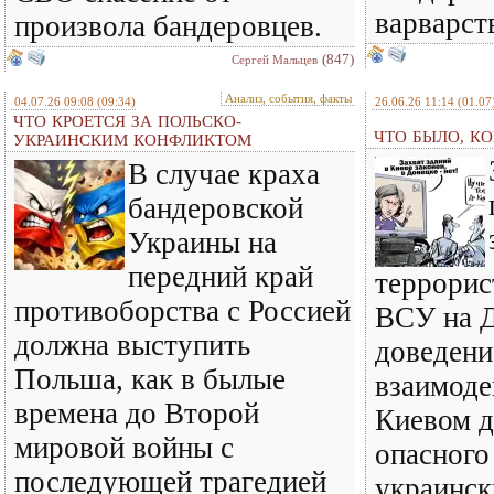
варварст
произвола бандеровцев.
(847)
Сергей Мальцев
Анализ, события, факты
04.07.26 09:08
(09:34)
26.06.26 11:14
(01.07
ЧТО КРОЕТСЯ ЗА ПОЛЬСКО-
ЧТО БЫЛО, КО
УКРАИНСКИМ КОНФЛИКТОМ
В случае краха
бандеровской
Украины на
передний край
террорис
противоборства с Россией
ВСУ на Д
должна выступить
доведени
Польша, как в былые
взаимод
времена до Второй
Киевом д
мировой войны с
опасного
последующей трагедией
украинск