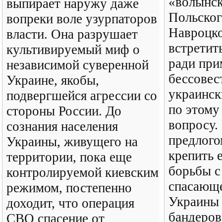
«волынск
выпирает наружу даже
Польског
вопреки воле узурпаторов
Навроцко
власти. Она разрушает
встретит
культивируемый миф о
ради при
независимой суверенной
бессове
Украине, якобы,
украинс
подвергшейся агрессии со
по этому
стороны России. До
вопросу.
сознания населения
предлого
Украины, живущего на
крепить 
территории, пока еще
борьбы с
контролируемой киевским
спасающе
режимом, постепенно
Украины 
доходит, что операция
бандеров
СВО спасение от