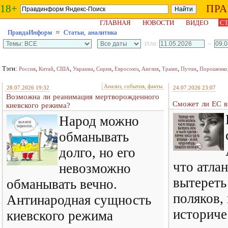
18+
ПР
ГЛАВНАЯ
НОВОСТИ
ВИДЕО
СТ
ПравдаИнформ
≈
Статьи, аналитика
Или:
–
Тэги:
,
,
,
,
,
,
,
,
,
Россия
Китай
США
Украина
Сирия
Евросоюз
Англия
Трамп
Путин
Порошенко
Анализ, события, факты
28.07.2026 19:32
24.07.2026 23:07
Возможна ли реанимация мертворожденного
Сможет ли ЕС в
киевского режима?
Народ можно
обманывать
долго, но его
что атла
невозможно
вытереть
обманывать вечно.
поляков,
Антинародная сущность
историче
киевского режима