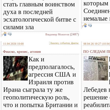
которым 
стать главным воинством
Соедине
духа в последней
немалые
эсхатологической битве с
силами зла
1
(2487)
Владимир Можегов
1
Анализ, события, факты
11.04.2026 10:00
08.04.26 19:27
(10.04
Фиаско, кризис, агония
ПО СЛЕДАМ ПР
Как и
предполагалось,
агрессия США и
Израиля против
Ирана сыграла ту же
Лебедев 
геополитическую роль,
решение 
что и попытка Британии и
реабилит