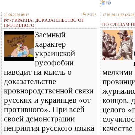
Культура
20.06.2026 08:17
17.06.26 11:22
(23.06
РФ-УКРАИНА: ДОКАЗАТЕЛЬСТВО ОТ
ПО СЛЕДАМ ПР
ПРОТИВНОГО
Заемный
характер
украинской
русофобии
наводит на мысль о
мелкими 
доказательстве
провинц
кровнородственной связи
журналис
русских и украинцев «от
концов, 
противного». При всей
целого «
своей демонстрации
случилось
неприятия русского языка
качестве