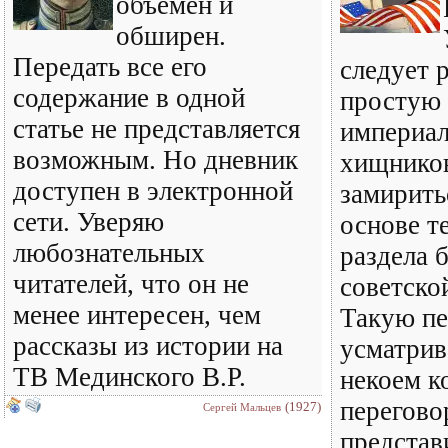
объемен и
обширен.
Передать все его
следует 
содержание в одной
простую 
статье не представляется
империал
возможным. Но дневник
хищнико
доступен в электронной
замирить
сети. Уверяю
основе т
любознательных
раздела 
читателей, что он не
советско
менее интересен, чем
Такую пе
рассказы из истории на
усматрив
ТВ Мединского В.Р.
некоем к
перегово
(1927)
Сергей Мальцев
представ