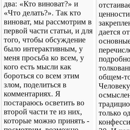
два: «Кто виноват?» и
отстаива
«Что делать?». Так кто
ценности,
виноват, мы рассмотрим в
закрепле
первой части статьи, и для
дается о
того, чтобы обсуждение
основные
было интерактивным, у
перечисл
меня просьба ко всем, у
подробно
кого есть мысли как
толкован
бороться со всем этим
общем-то
злом, поделиться в
Человеку
комментариях. Я
осмысле
постараюсь осветить во
традицио
второй части те из них,
только о
которые можно принять -
конфесси
посмотрим, возможно