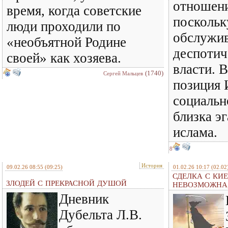
отношени
время, когда советские
поскольк
люди проходили по
обслужив
«необъятной Родине
деспотич
своей» как хозяева.
власти. 
(1740)
Сергей Мальцев
позиция 
социальн
близка э
ислама.
8
История
09.02.26 08:55
(09:25)
01.02.26 10:17
(02.02
СДЕЛКА С КИ
ЗЛОДЕЙ С ПРЕКРАСНОЙ ДУШОЙ
НЕВОЗМОЖНА,
Дневник
Дубельта Л.В.