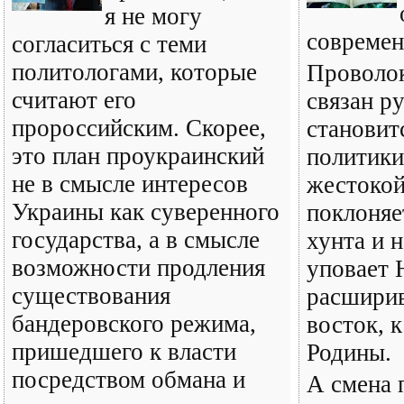
я не могу
современ
согласиться с теми
политологами, которые
Проволок
считают его
связан р
пророссийским. Скорее,
становит
это план проукраинский
политики
не в смысле интересов
жестокой
Украины как суверенного
поклоняе
государства, а в смысле
хунта и 
возможности продления
уповает
существования
расшири
бандеровского режима,
восток, 
пришедшего к власти
Родины.
посредством обмана и
А смена 