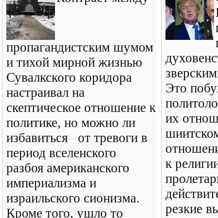
пропагандистским шумом
духовенс
и тихой мирной жизнью
зверским
Сувалкского коридора
Это побу
настраивал на
политоло
скептическое отношение к
их отнош
политике, но можно ли
шиитском
избавиться от тревоги в
отношени
период вселенского
к религи
разбоя американского
пролетар
империализма и
действит
израильского сионизма.
резкие в
Кроме того, ушло то