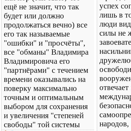
успех со
ещё не значит, что так
лишь в т
будет или должно
люди вид
продолжаться вечно) все
силы не 
его так называемые
завоеват
"ошибки" и "просчёты",
насильни
все "обманы" Владимира
дружелю
Владимировича его
освободи
"партнёрами" с течением
вооруже
времени оказывались на
отвечает
поверку максимально
междуна
точным и оптимальным
безопасн
выбором для сохранения
самоопре
и увеличения "степеней
народов,
свободы" той системы