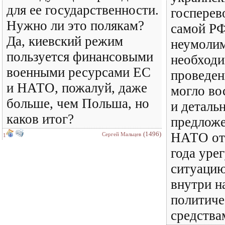
для ее государственности.
госперев
Нужно ли это полякам?
самой РФ
Да, киевский режим
неумолим
пользуется финансовыми
необход
военными ресурсами ЕС
проведен
и НАТО, пожалуй, даже
могло во
больше, чем Польша, но
и деталь
каков итог?
предложе
(1496)
НАТО от 
Сергей Мальцев
1
года уре
ситуацию
внутри н
политич
средства