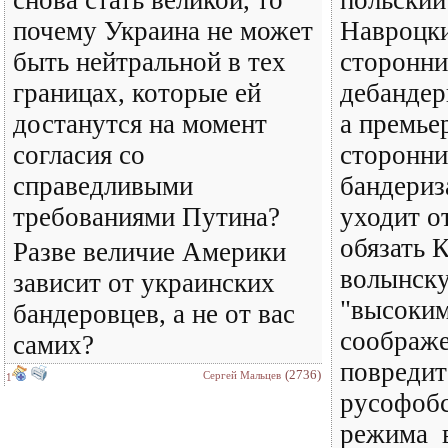
снова стать великой, то
польский
почему Украина не может
Навроцки
быть нейтральной в тех
сторонн
границах, которые ей
дебандер
достанутся на момент
а премье
согласия со
сторонн
справедливыми
бандериз
требованиями Путина?
уходит о
обязать 
Разве величие Америки
волынск
зависит от украинских
"высоким
бандеровцев, а не от вас
соображе
самих?
повредит
(2736)
Сергей Мальцев
1
русофобс
режима в