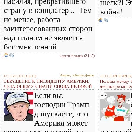
насилия, превратившего
шелк?! Э
страну в концлагерь. Тем
война!
не менее, работа
заинтересованных сторон
над планом не является
бессмысленной.
(2415)
Сергей Мальцев
2
Анализ, события, факты
17.11.25 11:11
(18.11)
12.11.25 09:50
(09:52
ОБРАЩЕНИЕ К ПРЕЗИДЕНТУ АМЕРИКИ,
Польша между б
ДЕЛАЮЩЕМУ СТРАНУ СНОВА ВЕЛИКОЙ
дебандеризацие
Если вы,
господин Трамп,
допускаете, что
Америка может