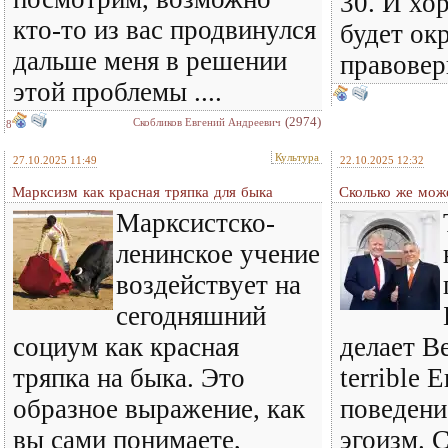
30. И хо
кто-то из вас продвинулся
будет ок
дальше меня в решении
правовер
этой проблемы ....
(2974)
Скобликов Евгений Андреевич
8
Культура
27.10.2025 11:49
22.10.2025 12:32
Марксизм как красная тряпка для быка
Сколько же може
Марксистско-
ленинское учение
воздействует на
сегодняшний
социум как красная
делает В
тряпка на быка. Это
terrible 
образное выражение, как
поведени
вы сами понимаете,
эгоизм. С