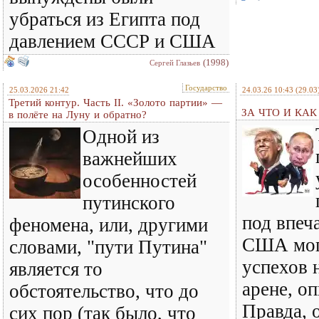
убраться из Египта под
давлением СССР и США
(1998)
Сергей Глазьев
Государство
25.03.2026 21:42
24.03.26 10:43
(29.03
Третий контур. Часть II. «Золото партии» —
ЗА ЧТО И КА
в полёте на Луну и обратно?
Одной из
важнейших
особенностей
путинского
под впеч
феномена, или, другими
США мог
словами, "пути Путина"
успехов 
является то
арене, оп
обстоятельство, что до
Правда, о
сих пор (так было, что