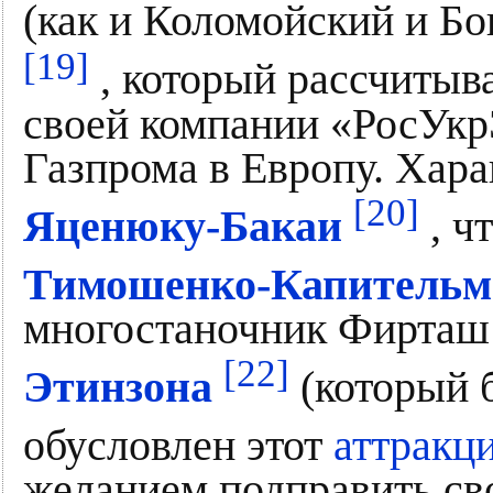
(как и Коломойский и Бо
[19]
, который рассчитыв
своей компании «РосУкр
Газпрома в Европу. Хар
[20]
Яценюку-Бакаи
, ч
Тимошенко-Капительм
многостаночник Фирта
[22]
Этинзона
(который б
обусловлен этот
аттракц
желанием подправить сво