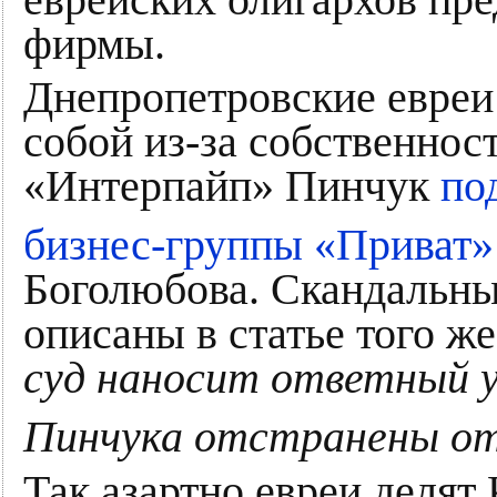
еврейских олигархов пре
фирмы.
Днепропетровские евреи
собой из-за собственнос
«Интерпайп» Пинчук
по
бизнес-группы «Приват
Боголюбова. Скандальны
описаны в статье того ж
суд наносит ответный 
Пинчука отстранены от
Так азартно евреи деля