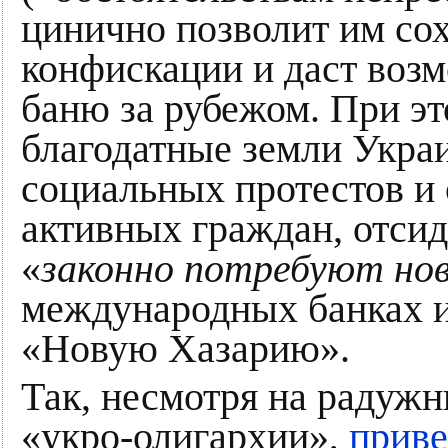
цинично позволит им со
конфискации и даст воз
баню за рубежом. При эт
благодатные земли Укра
социальных протестов и 
активных граждан, отси
«
законно потребуют но
международных банках и
«Новую Хазарию».
Так, несмотря на радуж
«укро-олигархии»,
приве