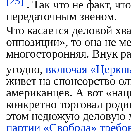
[25]
. Так что не факт, ч
передаточным звеном.
Что касается деловой хв
оппозиции», то она не м
многосторонняя. Внук р
угодно,
включая «Церквь
живет на спонсорство ол
американцев. А вот «на
конкретно торговал роди
этом недюжую деловую х
партии «Свобода» требо