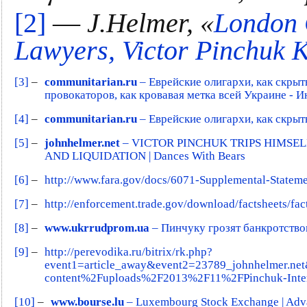
[2]
—
J.Helmer, «
London 
Lawyers, Victor Pinchuk 
[3]
–
communitarian.ru
– Еврейские олигархи, как скрыт
провокаторов, как кровавая метка всей Украине -
[4]
–
communitarian.ru
– Еврейские олигархи, как скры
[5]
–
johnhelmer.net
– VICTOR PINCHUK TRIPS HIMSEL
AND LIQUIDATION | Dances With Bears
[6]
–
http://www.fara.gov/docs/6071-Supplemental-Statem
[7]
–
http://enforcement.trade.gov/download/factsheets/f
[8]
–
www.ukrrudprom.ua
– Пинчуку грозят банкротств
[9]
–
http://perevodika.ru/bitrix/rk.php?
event1=article_away&event2=23789_johnhelmer.n
content%2Fuploads%2F2013%2F11%2FPinchuk-Interp
[10]
–
www.bourse.lu
– Luxembourg Stock Exchange | Adv