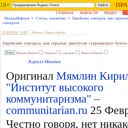
18+
ПР
ГЛАВНАЯ
НОВОСТИ
ВИДЕО
СТ
ПравдаИнформ
≈
Статьи, аналитика
≈
Еврейские олигархи, как скрытые
олигархов
25.02.2014
, 11:00
Анализ, события, факты
Еврейские олигархи, как скрытые двигатели «украинского бунта»
,
,
,
Мямлин Кирилл
Украина
олигархи
Кирилл Мямлин
Кирилл Мямлин
Оригинал
Мямлин Кирил
"Институт высокого
коммунитаризма" –
communitarian.ru
25 Февра
Честно говоря, нет никак