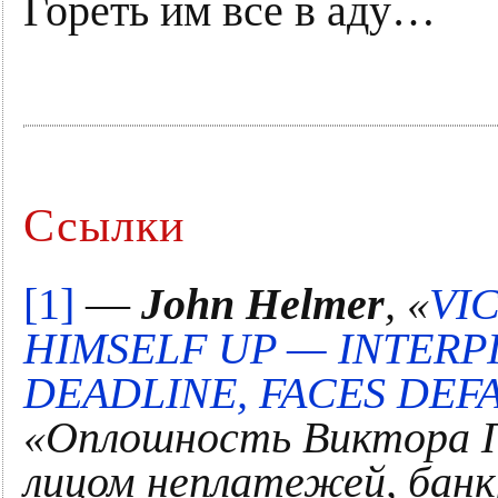
Гореть им все в аду…
Ссылки
[1]
—
John Helmer
, «
VI
HIMSELF UP — INTERPI
DEADLINE, FACES DEF
«Оплошность Виктора П
лицом неплатежей, банк