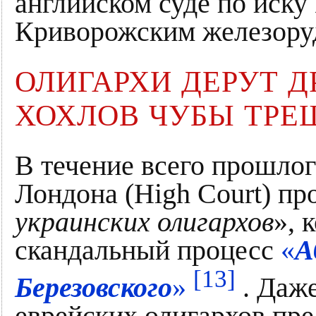
английском суде по иску
Криворожским железору
ОЛИГАРХИ ДЕРУТ Д
ХОХЛОВ ЧУБЫ ТРЕ
В течение всего прошлог
Лондона (High Court) про
украинских олигархов
», 
скандальный процесс
«
А
[13]
Березовского
»
. Даж