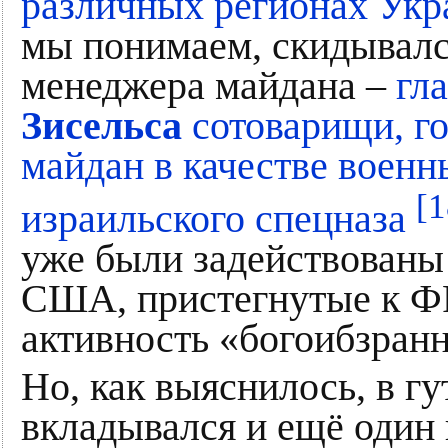
различных регионах Ук
мы понимаем, скидывалс
менеджера майдана –
гл
Зисельса
сотоварищи, г
майдан в качестве военн
[1
израильского спецназа
уже были задействованы
США, пристегнутые к Ф
активность «богоибзран
Но, как выяснилось, в г
вкладывался и ещё один