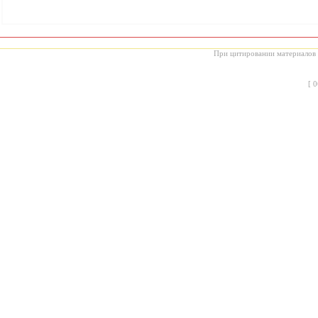
При цитировании материалов с
[
0