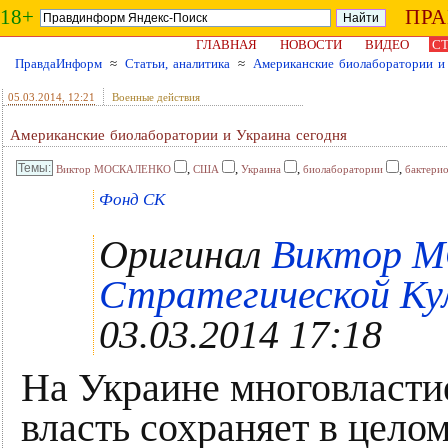
18+
ПР
ГЛАВНАЯ
НОВОСТИ
ВИДЕО
СТ
ПравдаИнформ
≈
Статьи, аналитика
≈
Американские биолаборатории и
05.03.2014
, 12:21
Военные действия
Американские биолаборатории и Украина сегодня
,
,
,
,
Виктор МОСКАЛЕНКО
США
Украина
биолаборатории
бактерио
Фонд СК
Оригинал
Виктор 
Стратегической Кул
03.03.2014 17:18
На Украине многовластие
власть сохраняет в цело