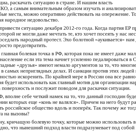
едиа, раскачать ситуацию в стране. И нашим власть
КО, а самым внимательным образом изучать и анализировать
лабые места, можно оперативно действовать на опережение. Т
ая народное недовольство.
привести ситуацию декабря 2012-го года. Когда партия ЕР п
торой не могли даже мечтать те, кто хочет посеять у нас не
седлать народный протест. Эхо болотной «аукивается» нам д
просто предотвратить.
 главная болевая точка в РФ, которая пока не имеет даже ма
т население если эта тема начнет усиленно педалироваться 
ападные «друзья» имеют немало аргументов за то, что мног
) в самых неприглядных делах. И санкции против этих людей
остью искоренить. По крайней мере в России она все равно 
зя будет использовать как главный мотив для организации н
а поверхность и послужит поводом для раскачки ситуации.
, вполне себе четкий намек на то, что данный господин буде
нии которых еще «конь не валялся». Причем на него будут р
ть российское общество вдоль и поперёк. Так почему же тогд
та на вызовы?
ну, кричащую болевую точку, которые можно использовать в
 одно, что нынешний подход власти подразумевает под собой