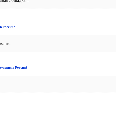
мная лошадка".
в России?
ант...
волюция в России?