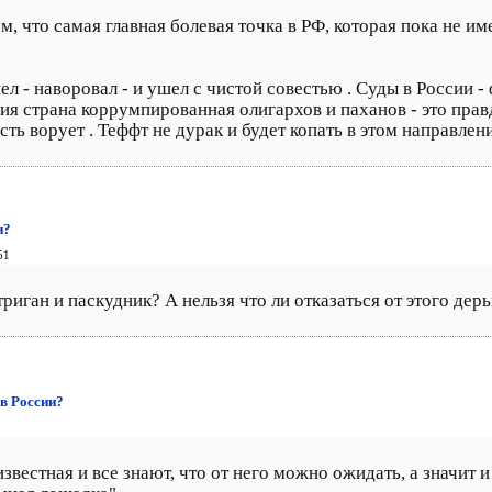
, что самая главная болевая точка в РФ, которая пока не им
 - наворовал - и ушел с чистой совестью . Суды в России - фи
сия страна коррумпированная олигархов и паханов - это прав
ть ворует . Теффт не дурак и будет копать в этом направлени
и?
51
триган и паскудник? А нельзя что ли отказаться от этого дер
в России?
звестная и все знают, что от него можно ожидать, а значит 