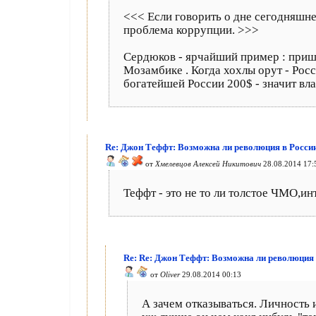
<<< Если говорить о дне сегодняшнем
проблема коррупции. >>>
Сердюков - ярчайший пример : пришел
Мозамбике . Когда хохлы орут - Рос
богатейшей России 200$ - значит влас
Re: Джон Теффт: Возможна ли революция в Росси
от
Хмелевцов Алексей Никитович
28.08.2014 17:
Теффт - это не то ли толстое ЧМО,ин
Re: Re: Джон Теффт: Возможна ли революция 
от
Oliver
29.08.2014 00:13
А зачем отказываться. Личность и