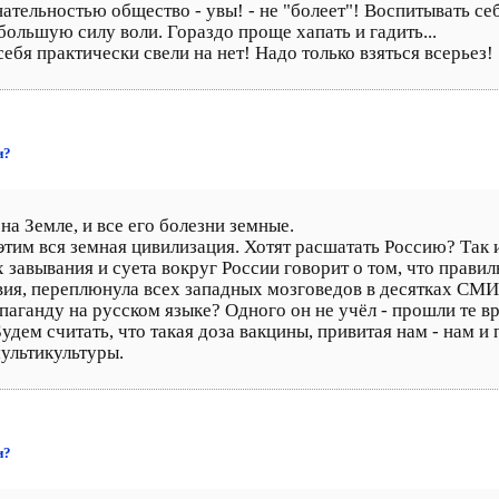
ательностью общество - увы! - не "болеет"! Воспитывать себ
большую силу воли. Гораздо проще хапать и гадить...
себя практически свели на нет! Надо только взяться всерьез!
и?
на Земле, и все его болезни земные.
этим вся земная цивилизация. Хотят расшатать Россию? Так 
 завывания и суета вокруг России говорит о том, что прави
твия, переплюнула всех западных мозговедов в десятках СМ
аганду на русском языке? Одного он не учёл - прошли те вре
удем считать, что такая доза вакцины, привитая нам - нам и
ультикультуры.
и?