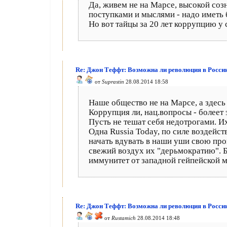
Да, живем не на Марсе, высокой созн
поступками и мыслями - надо иметь 
Но вот тайцы за 20 лет коррупцию у 
Re: Джон Теффт: Возможна ли революция в Росси
от
Suprastin
28.08.2014 18:58
Наше общество не на Марсе, а здесь 
Коррупция ли, нац.вопросы - болеет 
Пусть не тешат себя недотрогами. Их
Одна Russia Today, по силе воздейс
начать вдувать в наши уши свою проп
свежий воздух их "дерьмократию". Б
иммунитет от западной гейпейской м
Re: Джон Теффт: Возможна ли революция в Росси
от
Rustamich
28.08.2014 18:48