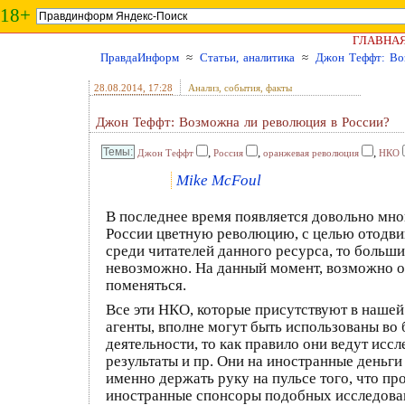
18+
ГЛАВНА
ПравдаИнформ
≈
Статьи, аналитика
≈
Джон Теффт: Во
28.08.2014
, 17:28
Анализ, события, факты
Джон Теффт: Возможна ли революция в России?
,
,
,
Джон Теффт
Россия
оранжевая революция
НКО
Mike McFoul
В последнее время появляется довольно мног
России цветную революцию, с целью отодвину
среди читателей данного ресурса, то больши
невозможно. На данный момент, возможно они
поменяться.
Все эти НКО, которые присутствуют в нашей
агенты, вполне могут быть использованы во 
деятельности, то как правило они ведут исс
результаты и пр. Они на иностранные деньги 
именно держать руку на пульсе того, что пр
иностранные спонсоры подобных исследовани