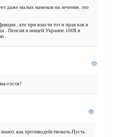
еет даже малых намеков на лечение, это
кция , кто при власти тот и прав как в
да . Пенсия в нищей Украине 100$ в
и .
ьма-гостя?
и знают, как противодействовать.Пусть