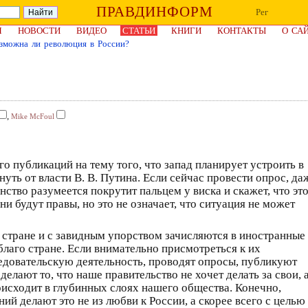
ПРАВДИНФОРМ
Рег
Я
НОВОСТИ
ВИДЕО
СТАТЬИ
КНИГИ
КОНТАКТЫ
О СА
зможна ли революция в России?
,
Mike McFoul
о публикаций на тему того, что запад планирует устроить в
ть от власти В. В. Путина. Если сейчас провести опрос, да
нство разумеется покрутит пальцем у виска и скажет, что эт
 будут правы, но это не означает, что ситуация не может
 стране и с завидным упорством зачисляются в иностранные
благо стране. Если внимательно присмотреться к их
ледовательскую деятельность, проводят опросы, публикуют
делают то, что наше правительство не хочет делать за свои, 
оисходит в глубинных слоях нашего общества. Конечно,
й делают это не из любви к России, а скорее всего с целью