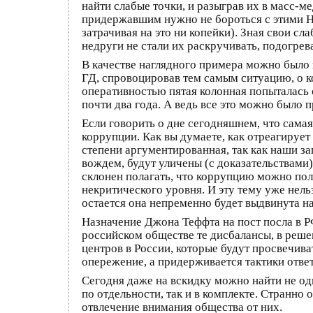
найти слабые точки, и разыграв их в масс-м
придержавшим нужно не бороться с этими Н
затрачивая на это ни копейки). Зная свои с
недруги не стали их раскручивать, подогрев
В качестве наглядного примера можно было 
ГД, спровоцировав тем самым ситуацию, о ко
оперативностью пятая колонная попыталась о
почти два года. А ведь все это можно было 
Если говорить о дне сегодняшнем, что самая
коррупции. Как вы думаете, как отреагируе
степени аргументированная, так как наши з
вождем, будут уличены (с доказательствами
склонен полагать, что коррупцию можно полн
некритического уровня. И эту тему уже нель
остается она непременно будет выдвинута н
Назначение Джона Теффта на пост посла в РФ
российском обществе те дисбалансы, в реше
центров в России, которые будут просвечива
опережение, а придерживается тактики отве
Сегодня даже на вскидку можно найти не од
по отдельности, так и в комплекте. Странно
отвлечение внимания общества от них.