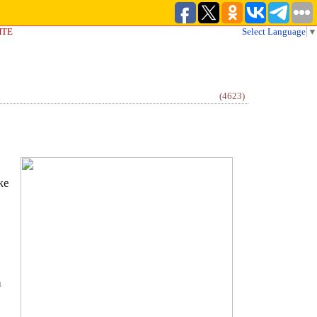
ЙТЕ
Select Language
▼
(4623)
же
о
а