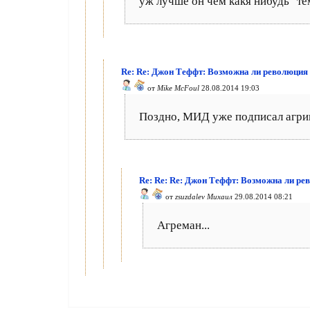
уж лучше он чем какя нибудь "те
Re: Re: Джон Теффт: Возможна ли революция 
от
Mike McFoul
28.08.2014 19:03
Поздно, МИД уже подписал агрим
Re: Re: Re: Джон Теффт: Возможна ли ре
от
zsuzdalev Михаил
29.08.2014 08:21
Агреман...