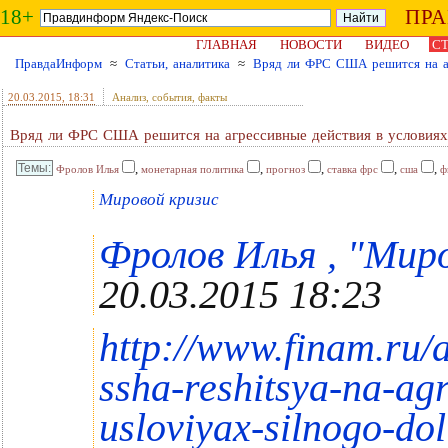
18+
ПР
ГЛАВНАЯ
НОВОСТИ
ВИДЕО
СТ
ПравдаИнформ
≈
Статьи, аналитика
≈
Вряд ли ФРС США решится на аг
20.03.2015
, 18:31
Анализ, события, факты
Вряд ли ФРС США решится на агрессивные действия в условиях
,
,
,
,
,
Фролов Илья
монетарная политика
прогноз
ставка фрс
сша
ф
Мировой кризис
Фролов Илья , "Миро
20.03.2015 18:23
http://www.finam.ru/a
ssha-reshitsya-na-agr
usloviyax-silnogo-do