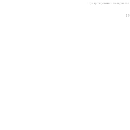
При цитировании материалов с
[
0