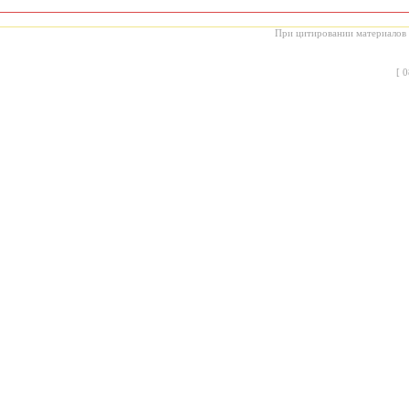
При цитировании материалов с
[
0