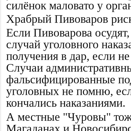
силёнок маловато у орга
Храбрый Пивоваров риск
Если Пивоварова осудят, 
случай уголовного наказ
получения в дар, если н
Случаи административны
фальсифицированные под
уголовных не помню, есл
кончались наказаниями.
А местные "Чуровы" тоже
Магаданах и Новосибирс