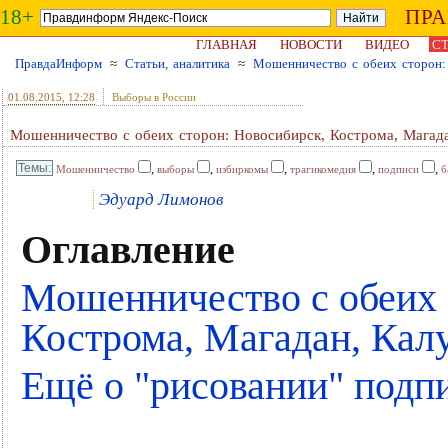
18+
ПР
ГЛАВНАЯ
НОВОСТИ
ВИДЕО
СТ
ПравдаИнформ
≈
Статьи, аналитика
≈
Мошенничество с обеих сторон: 
01.08.2015
, 12:28
Выборы в России
Мошенничество с обеих сторон: Новосибирск, Кострома, Магада
,
,
,
,
,
Мошенничество
выборы
избиркомы
трагикомедия
подписи
б
Эдуард Лимонов
Оглавление
Мошенничество с обеих 
Кострома, Магадан, Кал
Ещё о "рисовании" подп