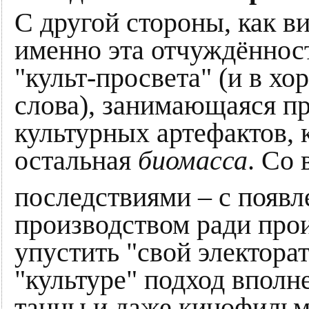
С другой стороны, как в
именно эта отчуждённос
"культ-просвета" (и в х
слова), занимающаяся п
культурных артефактов, 
остальная
биомасса
. Со
последствиями – с появ
производством ради прои
упустить "свой электора
"культуре" подход вполне
танцы и даже кинофиль