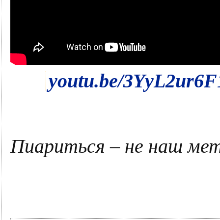
youtu.be/3YyL2ur6F
Пиариться – не наш ме