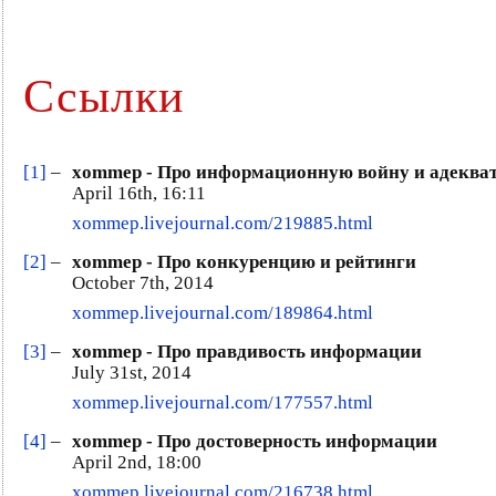
Ссылки
[1]
–
xommep - Про информационную войну и адеква
April 16th, 16:11
xommep.livejournal.com/219885.html
[2]
–
xommep - Про конкуренцию и рейтинги
October 7th, 2014
xommep.livejournal.com/189864.html
[3]
–
xommep - Про правдивость информации
July 31st, 2014
xommep.livejournal.com/177557.html
[4]
–
xommep - Про достоверность информации
April 2nd, 18:00
xommep.livejournal.com/216738.html