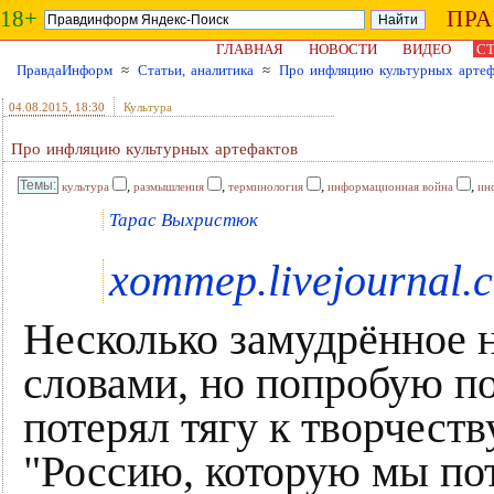
18+
ПР
ГЛАВНАЯ
НОВОСТИ
ВИДЕО
СТ
ПравдаИнформ
≈
Статьи, аналитика
≈
Про инфляцию культурных артеф
04.08.2015
, 18:30
Культура
Про инфляцию культурных артефактов
,
,
,
,
культура
размышления
терминология
информационная война
ин
Тарас Выхристюк
xommep.livejournal.
Несколько замудрённое 
словами, но попробую п
потерял тягу к творчест
"Россию, которую мы по