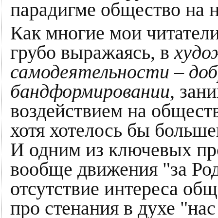
парадигме общество на 
Как многие мои читатели
грубо выражаясь, в
худо
самодеятельности – доб
бандформировании
, зан
воздействием на обществ
хотя хотелось бы большег
И одним из ключевых про
вообще движения "за Род
отсутствие интереса обще
про стенания в духе "нас