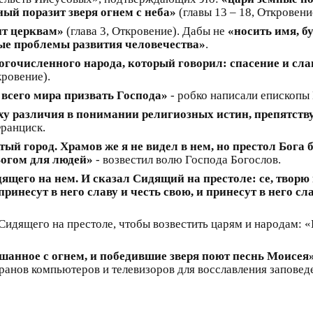
ый поразит зверя огнем с неба»
(главы 13 – 18, Откровени
ит церквам»
(глава 3, Откровение). Дабы не
«носить имя, б
ые проблемы развития человечества»
.
огочисленного народа, который говорил: спасение и сла
кровение).
 всего мира призвать Господа»
- робко написали епископы
ху различия в понимании религиозных истин, препятств
Франциск.
тый город. Храмов же я не видел в нем, но престол Бога б
 Богом для людей»
- возвестил волю Господа Богослов.
ящего на нем. И сказал Сидящий на престоле: се, творю 
инесут в него славу и честь свою, и принесут в него сл
 Сидящего на престоле, чтобы возвестить царям и народам: 
ешанное с огнем, и победившие зверя поют песнь Моисея
ранов компьютеров и телевизоров для восславления заповед