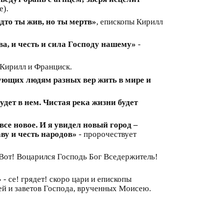
е).
удто ты жив, но ты мертв»
, епископы Кирилл
ва, и честь и сила Господу нашему»
-
 Кирилл и Франциск.
ующих людям разных вер жить в мире и
удет в нем. Чистая река жизни будет
все новое. И я увидел новый город –
аву и честь народов»
- пророчествует
«Вот! Воцарился Господь Бог Вседержитель!
»
- се! грядет! скоро цари и епископы
ей и заветов Господа, врученных Моисею.