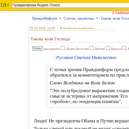
18+
ГЛАВНА
ПравдаИнформ
≈
Статьи, аналитика
≈
Такова воля Гос
01.03.2016
, 12:49
Конспирология,мистика
Такова воля Господа
,
,
,
,
президенты
Иоанн Богослов
Библия
Кирилл
Русаков Степан Николаевич
С точки зрения Правдинформ предло
обратился за комментарием по присл
Слово Всадника на Коне Белом
"Это полубредовое выражение социал
смысле истерика от напряжения. Его
«пробоя», но тенденция понятна".
Люди! Не президенты Обама и Путин вершат 
Только слепой или лукавый не видит «свид