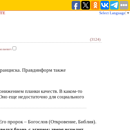
ЙТЕ
Select Language
▼
(3124)
колаевич
Франциска. Правдинформ также
онижением планки качеств. В каком-то
 Оно еще недостаточно для социального
го пророк – Богослов (Откровение, Библия).
ведут брань с агнцем; зверя исцелит