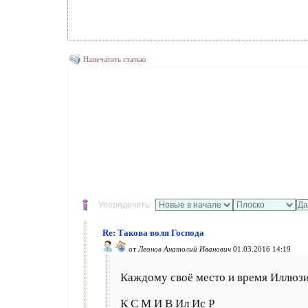
Напечатать статью
Упорядочить:
Re: Такова воля Господа
от
Леонов Анатолий Иванович
01.03.2016 14:19
Каждому своё место и время Иллюзи
К С М И В Ил Ис Р