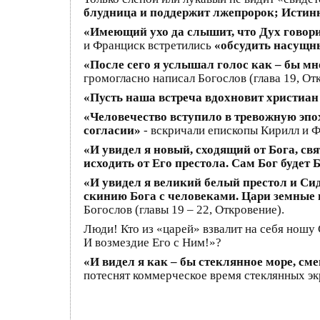
блудница и поддержит лжепророк; Истинн
«Имеющий ухо да слышит, что Дух говор
и Франциск встретились
«обсудить насущн
«После сего я услышал голос как – бы мн
громогласно написал Богослов (глава 19, От
«Пусть наша встреча вдохновит христиан
«Человечество вступило в тревожную эпо
согласии»
- вскричали епископы Кирилл и 
«И увидел я новый, сходящий от Бога, свя
исходить от Его престола. Сам Бог будет
«И увидел я великий белый престол и Сид
скинию Бога с человеками. Цари земные пр
Богослов (главы 19 – 22, Откровение).
Люди! Кто из «царей» взвалит на себя ношу
И возмездие Его с Ним!»?
«И видел я как – бы стеклянное море, см
потеснят коммерческое время стеклянных эк