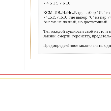
7 4 5 1 5 7 6 10
КСМ..ИВ..ИлИс..Р, где выбор "Ис" из
74..5157..610, где выбор "6" из пар 74
Анализ не полный, но достаточный.
Т.е., каждой сущности своё место и 
Жизни, смерти, геройству, предательс
Предопределённое можно знать, одна