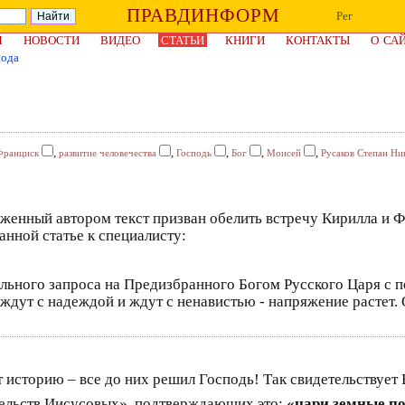
ПРАВДИНФОРМ
Рег
Я
НОВОСТИ
ВИДЕО
СТАТЬИ
КНИГИ
КОНТАКТЫ
О СА
пода
,
,
,
,
,
Франциск
развитие человечества
Господь
Бог
Моисей
Русаков Степан Ни
женный автором текст призван обелить встречу Кирилла и 
анной статье к специалисту:
ьного запроса на Предизбранного Богом Русского Царя с п
 ждут с надеждой и ждут с ненавистью - напряжение растет.
историю – все до них решил Господь! Так свидетельствует Е
етельств Иисусовых», подтверждающих это:
«цари земные по