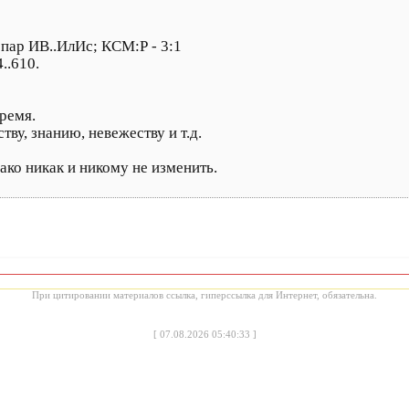
 пар ИВ..ИлИс; КСМ:Р - 3:1
..610.
время.
тву, знанию, невежеству и т.д.
ко никак и никому не изменить.
При цитировании материалов ссылка, гиперссылка для Интернет, обязательна.
[
07.08.2026 05:40:33
]